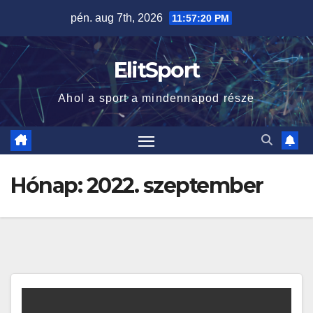
Skip
pén. aug 7th, 2026
11:57:21 PM
to
content
ElitSport
Ahol a sport a mindennapod része
Hónap:
2022. szeptember