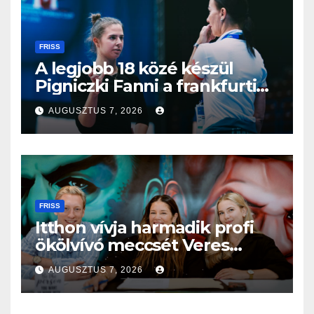
FRISS
A legjobb 18 közé készül
Pigniczki Fanni a frankfurti
világbajnokságon
AUGUSZTUS 7, 2026
FRISS
Itthon vívja harmadik profi
ökölvívó meccsét Veres
Roland szeptemberben
AUGUSZTUS 7, 2026