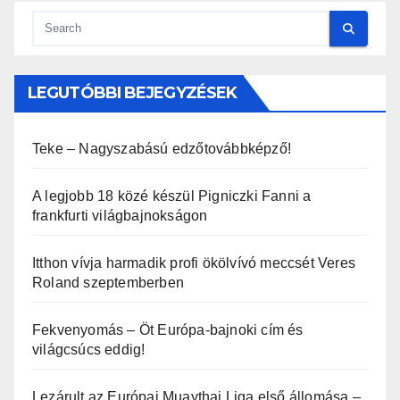
LEGUTÓBBI BEJEGYZÉSEK
Teke – Nagyszabású edzőtovábbképző!
A legjobb 18 közé készül Pigniczki Fanni a
frankfurti világbajnokságon
Itthon vívja harmadik profi ökölvívó meccsét Veres
Roland szeptemberben
Fekvenyomás – Öt Európa-bajnoki cím és
világcsúcs eddig!
Lezárult az Európai Muaythai Liga első állomása –