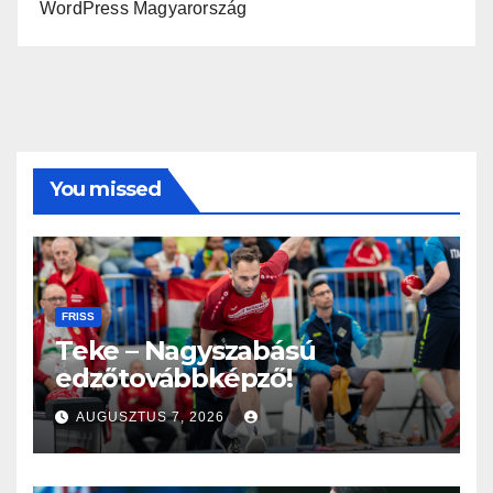
WordPress Magyarország
You missed
FRISS
Teke – Nagyszabású
edzőtovábbképző!
AUGUSZTUS 7, 2026