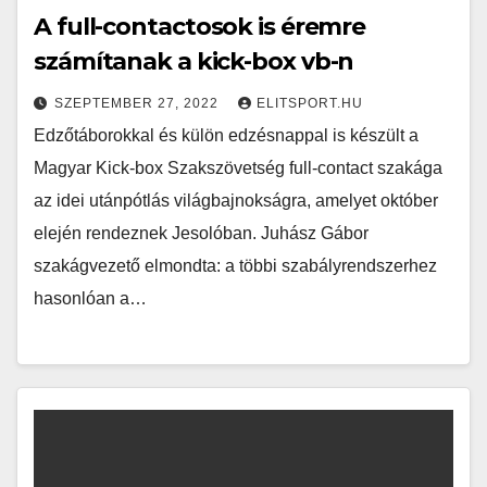
A full-contactosok is éremre
számítanak a kick-box vb-n
SZEPTEMBER 27, 2022
ELITSPORT.HU
Edzőtáborokkal és külön edzésnappal is készült a
Magyar Kick-box Szakszövetség full-contact szakága
az idei utánpótlás világbajnokságra, amelyet október
elején rendeznek Jesolóban. Juhász Gábor
szakágvezető elmondta: a többi szabályrendszerhez
hasonlóan a…