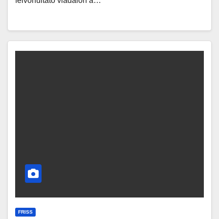
felvonultató viadalon a…
FRISS