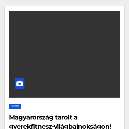
FRISS
Magyarország tarolt a
gyerekfitnesz-világbajnokságon!