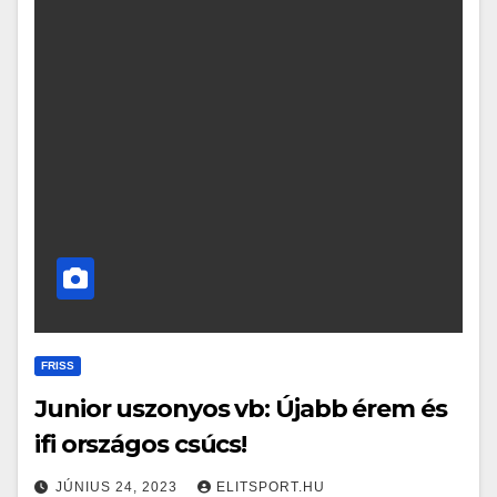
FRISS
Junior uszonyos vb: Újabb érem és
ifi országos csúcs!
JÚNIUS 24, 2023
ELITSPORT.HU