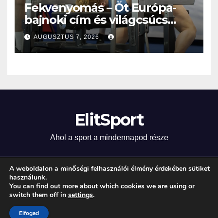
Fekvenyomás – Öt Európa-
bajnoki cím és világcsúcs
eddig!
AUGUSZTUS 7, 2026
ElitSport
Ahol a sport a mindennapod része
A weboldalon a minőségi felhasználói élmény érdekében sütiket
használunk.
Proudly powered by WordPress
|
Theme: Newsup by
Themeansar
.
You can find out more about which cookies we are using or
switch them off in
settings
.
Home
Elfogad