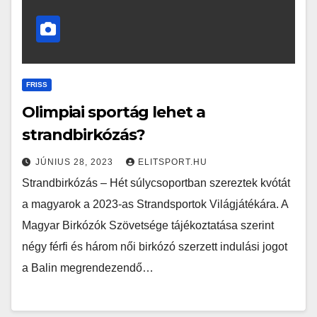
FRISS
Olimpiai sportág lehet a
strandbirkózás?
JÚNIUS 28, 2023
ELITSPORT.HU
Strandbirkózás – Hét súlycsoportban szereztek kvótát
a magyarok a 2023-as Strandsportok Világjátékára. A
Magyar Birkózók Szövetsége tájékoztatása szerint
négy férfi és három női birkózó szerzett indulási jogot
a Balin megrendezendő…