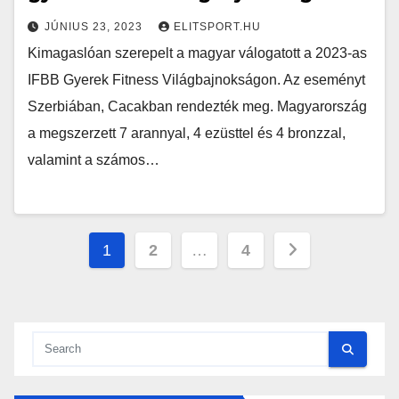
JÚNIUS 23, 2023
ELITSPORT.HU
Kimagaslóan szerepelt a magyar válogatott a 2023-as
IFBB Gyerek Fitness Világbajnokságon. Az eseményt
Szerbiában, Cacakban rendezték meg. Magyarország
a megszerzett 7 arannyal, 4 ezüsttel és 4 bronzzal,
valamint a számos…
Bejegyzések
1
2
…
4
lapozása