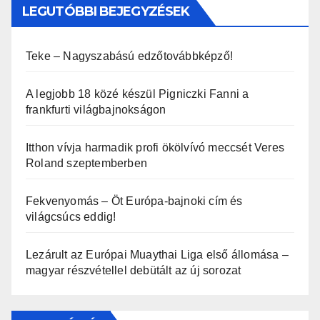
LEGUTÓBBI BEJEGYZÉSEK
Teke – Nagyszabású edzőtovábbképző!
A legjobb 18 közé készül Pigniczki Fanni a
frankfurti világbajnokságon
Itthon vívja harmadik profi ökölvívó meccsét Veres
Roland szeptemberben
Fekvenyomás – Öt Európa-bajnoki cím és
világcsúcs eddig!
Lezárult az Európai Muaythai Liga első állomása –
magyar részvétellel debütált az új sorozat