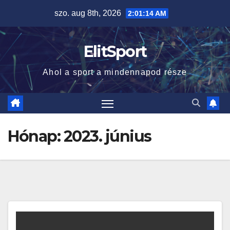
Skip
szo. aug 8th, 2026
2:01:15 AM
to
content
ElitSport
Ahol a sport a mindennapod része
Hónap:
2023. június