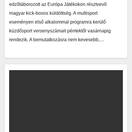
edzőtáborozott az Európa Játékokon résztvevő
magyar kick-boxos küldöttség. A multisport
eseményen első alkalommal programra kerülő
küzdősport versenyszámait péntektől vasárnapig
rendezik. A bemutatkozásra nem kevesebb,…