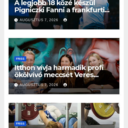
A legjobb 18 közé készül
Pigniczki Fanni a frankfurti
világbajnokságon
AUGUSZTUS 7, 2026
FRISS
Itthon vívja harmadik profi
ökölvívó meccsét Veres
Roland szeptemberben
AUGUSZTUS 7, 2026
FRISS