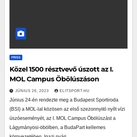
FRISS
Közel 1500 résztvevő úszott az I.
MOL Campus Öbölúszáson
JÚNIUS 26, 2023
ELITSPORT.HU
Június 24-én rendezte meg a Budapest Sportiroda
(BSI) a MOL-lal közösen az első szezonnyitó nyílt vízi
úszóeseményét, az I. MOL Campus Öbölúszást a
Lágymányosi-öbölben, a BudaPart kellemes
környezetében. Igazi nyári…