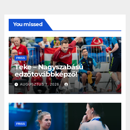
You missed
FRISS
Teke – Nagyszabású
edzőtovábbképző!
AUGUSZTUS 7, 2026
FRISS