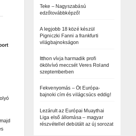
Teke – Nagyszabású
edzőtovábbképző!
A legjobb 18 közé készül
Pigniczki Fanni a frankfurti
világbajnokságon
port
Itthon vívja harmadik profi
ökölvívó meccsét Veres Roland
szeptemberben
Fekvenyomás – Öt Európa-
bajnoki cím és világcsúcs eddig!
folyó
Lezárult az Európai Muaythai
Liga első állomása – magyar
 majd
részvétellel debütált az új sorozat
es