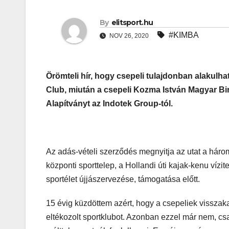
By
elitsport.hu
#KIMBA
NOV 26, 2020
Örömteli hír, hogy csepeli tulajdonban alakulh
Club, miután a csepeli Kozma István Magyar Bi
Alapítványt az Indotek Group-tól.
Az adás-vételi szerződés megnyitja az utat a három 
központi sporttelep, a Hollandi úti kajak-kenu vízit
sportélet újjászervezése, támogatása előtt.
15 évig küzdöttem azért, hogy a csepeliek visszakap
eltékozolt sportklubot. Azonban ezzel már nem, cs