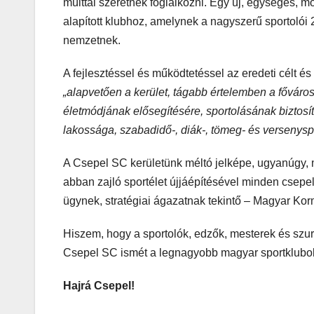
múlttal szeretnék foglalkozni. Egy új, egységes, 
alapított klubhoz, amelynek a nagyszerű sportolói 
nemzetnek.
A fejlesztéssel és működtetéssel az eredeti célt 
„
alapvetően a kerület, tágabb értelemben a fővár
életmódjának elősegítésére, sportolásának biztosít
lakossága, szabadidő-, diák-, tömeg- és versenyspo
A Csepel SC kerületünk méltó jelképe, ugyanúgy, 
abban zajló sportélet újjáépítésével minden csepe
ügynek, stratégiai ágazatnak tekintő – Magyar Kor
Hiszem, hogy a sportolók, edzők, mesterek és szur
Csepel SC ismét a legnagyobb magyar sportklubok
Hajrá Csepel!