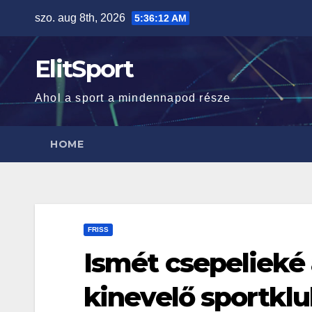
Skip
szo. aug 8th, 2026
5:36:13 AM
to
content
ElitSport
Ahol a sport a mindennapod része
HOME
FRISS
Ismét csepelieké 
kinevelő sportkl