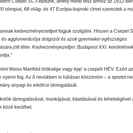
modern Csepel SC-t építünk, amely méltó lesz ahhoz az 1912-be
20 olimpiai, 68 világ- és 47 Európa-bajnoki címet szereztek a m
és annak kedvezményezettjeit fogjuk szolgálni. Hiszen a Csepel 
os és agglomerációja dolgozói és azok gyermekei egészséges
ására jött létre. Kedvezményezettjei: Budapest XXI. kerületéne
rtja.”
mint Weiss Manfréd öröksége vagy épp’ a csepeli HÉV. Ezért a
li nyerni fog. Az ő nevükben is hálásan köszönöm – a sportot n
mány anyagi és erkölcsi támogatását.
kolók támogatásával, munkájával, kitartásával és tehetségével 
 közé kerülhet.