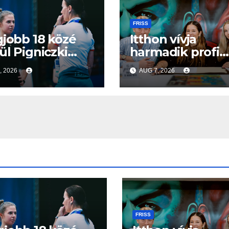
FRISS
gjobb 18 közé
Itthon vívja
ül Pigniczki
harmadik profi
i a frankfurti
ökölvívó meccsé
, 2026
AUG 7, 2026
gbajnokságon
Veres Roland
szeptemberbe
FRISS