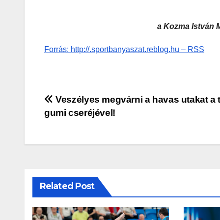
a Kozma István 
Forrás: http://.sportbanyaszat.reblog.hu – RSS
Bejegyzés
Veszélyes megvárni a havas utakat a t
gumi cseréjével!
navigáció
Related Post