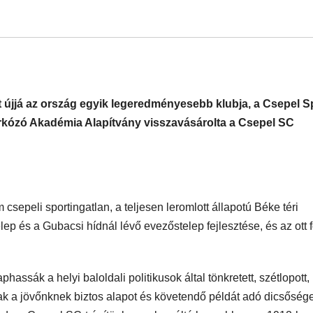
at újjá az ország egyik legeredményesebb klubja, a Csepel S
rkózó Akadémia Alapítvány visszavásárolta a Csepel SC
csepeli sportingatlan, a teljesen leromlott állapotú Béke téri
elep és a Gubacsi hídnál lévő evezőstelep fejlesztése, és az ott 
hassák a helyi baloldali politikusok által tönkretett, szétlopott,
ak a jövőnknek biztos alapot és követendő példát adó dicsőség