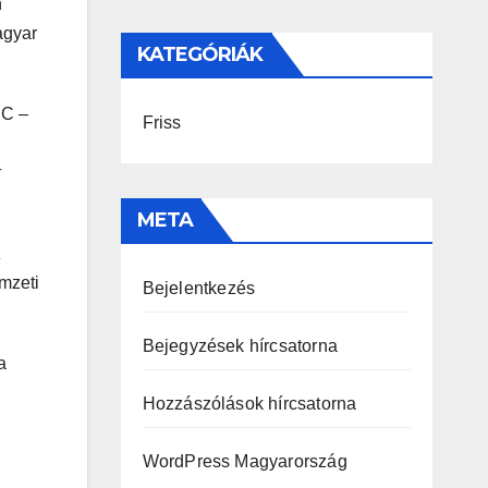
n
agyar
KATEGÓRIÁK
SC –
Friss
k
META
z
emzeti
Bejelentkezés
Bejegyzések hírcsatorna
a
Hozzászólások hírcsatorna
WordPress Magyarország