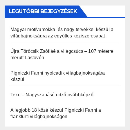
LEGUTÓBBI BEJEGYZÉSEK
Magyar motívumokkal és nagy tervekkel készül a
világbajnokságra az együttes kéziszercsapat
Újra Törőcsik Zsófiáé a világcsúcs – 107 méterre
merült Lastovón
Pigniczki Fanni nyolcadik világbajnokságára
készül
Teke – Nagyszabású edzőtovábbképző!
A legjobb 18 közé készül Pigniczki Fanni a
frankfurti világbajnokságon