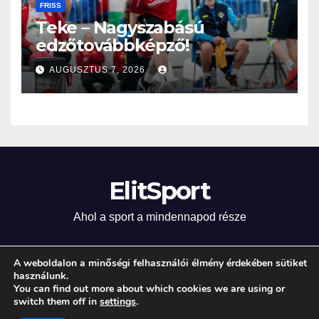
FRISS
Teke – Nagyszabású
edzőtovábbképző!
AUGUSZTUS 7, 2026
ElitSport
Ahol a sport a mindennapod része
A weboldalon a minőségi felhasználói élmény érdekében sütiket
használunk.
Proudly powered by WordPress
|
Theme: Newsup by
Themeansar
.
You can find out more about which cookies we are using or
switch them off in
settings
.