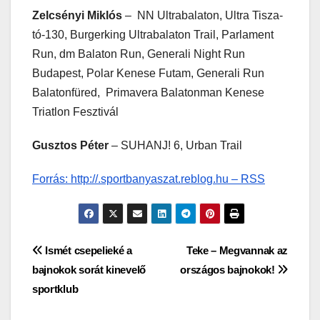
Zelcsényi Miklós
– NN Ultrabalaton, Ultra Tisza-
tó-130, Burgerking Ultrabalaton Trail, Parlament
Run, dm Balaton Run, Generali Night Run
Budapest, Polar Kenese Futam, Generali Run
Balatonfüred, Primavera Balatonman Kenese
Triatlon Fesztivál
Gusztos Péter
– SUHANJ! 6, Urban Trail
Forrás: http://.sportbanyaszat.reblog.hu – RSS
Bejegyzés
Ismét csepelieké a
Teke – Megvannak az
bajnokok sorát kinevelő
országos bajnokok!
navigáció
sportklub