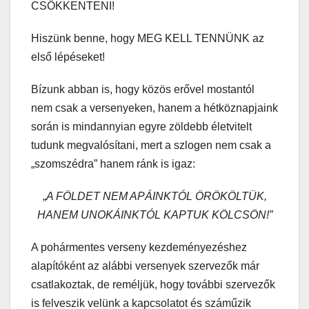
CSÖKKENTENI!
Hiszünk benne, hogy MEG KELL TENNÜNK az
első lépéseket!
Bízunk abban is, hogy közös erővel mostantól
nem csak a versenyeken, hanem a hétköznapjaink
során is mindannyian egyre zöldebb életvitelt
tudunk megvalósítani, mert a szlogen nem csak a
„szomszédra” hanem ránk is igaz:
„
A FÖLDET NEM APÁINKTÓL ÖRÖKÖLTÜK,
HANEM UNOKÁINKTÓL KAPTUK KÖLCSÖN!”
A pohármentes verseny kezdeményezéshez
alapítóként az alábbi versenyek szervezők már
csatlakoztak, de reméljük, hogy további szervezők
is felveszik velünk a kapcsolatot és száműzik