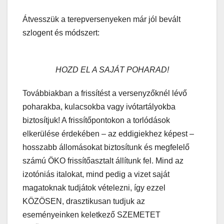
Átvesszük a terepversenyeken már jól bevált
szlogent és módszert:
HOZD EL A SAJÁT POHARAD!
Továbbiakban a frissítést a versenyzőknél lévő
poharakba, kulacsokba vagy ivótartályokba
biztosítjuk! A frissítőpontokon a torlódások
elkerülése érdekében – az eddigiekhez képest –
hosszabb állomásokat biztosítunk és megfelelő
számú ÖKO frissítőasztalt állítunk fel. Mind az
izotóniás italokat, mind pedig a vizet saját
magatoknak tudjátok vételezni, így ezzel
KÖZÖSEN, drasztikusan tudjuk az
eseményeinken keletkező SZEMETET