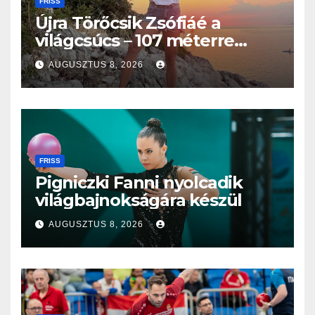
FRISS
Újra Törőcsik Zsófiáé a
világcsúcs – 107 méterre
merült Lastovón
AUGUSZTUS 8, 2026
FRISS
Pigniczki Fanni nyolcadik
világbajnokságára készül
AUGUSZTUS 8, 2026