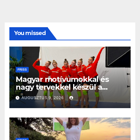
You missed
FRISS
Magyar motívumokkal és
nagy tervekkel készül a
világbajnokságra az együttes
AUGUSZTUS 9, 2026
kéziszercsapat