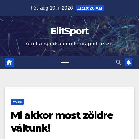
Skip
hét. aug 10th, 2026
11:18:27 AM
to
content
ElitSport
Ahol a sport a mindennapod része
FRISS
Mi akkor most zöldre
váltunk!