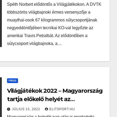
Spéth Norbert elődöntős a Világjátékokon. A DVTK
többszörös világbajnoki érmes versenyzője a
muaythai-osok 67 kilogrammos súlycsoportjának
negyeddöntőjében tecnikai KO-val legyőzte az
amerikai Travis Petralbát. Az elődöntőben a
súlycsoport világbajnoka, a…
FRISS
Világjátékok 2022 – Magyarország
tartja előkelő helyét az
éremtáblázaton
JÚLIUS 15, 2022
ELITSPORT.HU
Magyarország a hetedik nap után is megtartotta