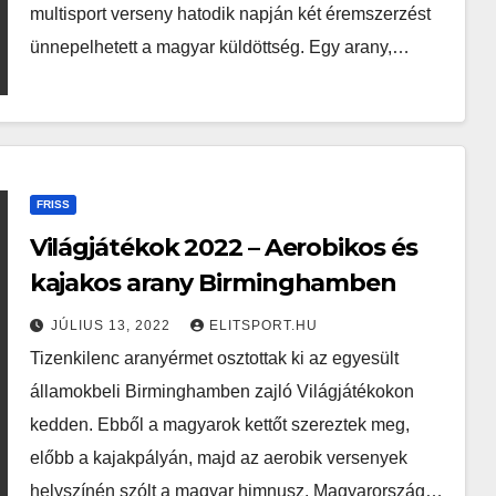
multisport verseny hatodik napján két éremszerzést
ünnepelhetett a magyar küldöttség. Egy arany,…
FRISS
Világjátékok 2022 – Aerobikos és
kajakos arany Birminghamben​​​​​​​
JÚLIUS 13, 2022
ELITSPORT.HU
Tizenkilenc aranyérmet osztottak ki az egyesült
államokbeli Birminghamben zajló Világjátékokon
kedden. Ebből a magyarok kettőt szereztek meg,
előbb a kajakpályán, majd az aerobik versenyek
helyszínén szólt a magyar himnusz. Magyarország…