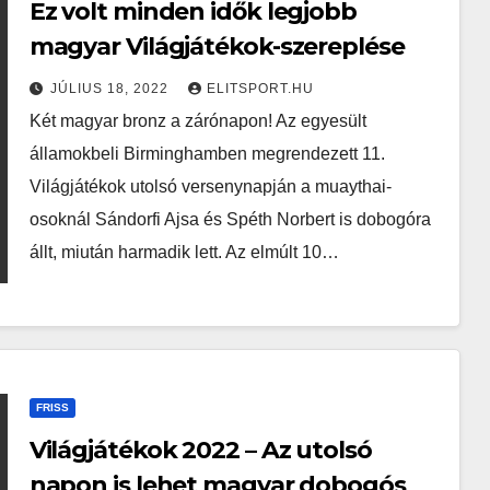
Ez volt minden idők legjobb
magyar Világjátékok-szereplése
JÚLIUS 18, 2022
ELITSPORT.HU
Két magyar bronz a zárónapon! Az egyesült
államokbeli Birminghamben megrendezett 11.
Világjátékok utolsó versenynapján a muaythai-
osoknál Sándorfi Ajsa és Spéth Norbert is dobogóra
állt, miután harmadik lett. Az elmúlt 10…
FRISS
Világjátékok 2022 – Az utolsó
napon is lehet magyar dobogós