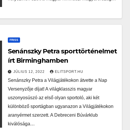
FRISS
Senánszky Petra sporttörténelmet
írt Birminghamben
JÚLIUS 12, 2022
ELITSPORT.HU
Senánszky Petra a Világjátékokon átvette a Nap
Versenyzője díjat! A világklasszis magyar
uszonyosúszó az első olyan sportoló, aki két
különböző sportágban ugyanazon a Világjátékokon
aranyérmet szerzett. A Debreceni Búvárklub
kiválósága…