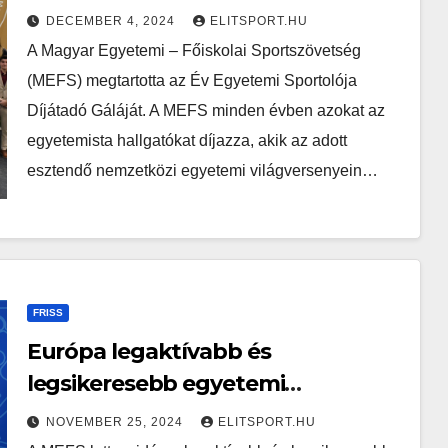
MEFS Gálán
DECEMBER 4, 2024
ELITSPORT.HU
A Magyar Egyetemi – Főiskolai Sportszövetség
(MEFS) megtartotta az Év Egyetemi Sportolója
Díjátadó Gáláját. A MEFS minden évben azokat az
egyetemista hallgatókat díjazza, akik az adott
esztendő nemzetközi egyetemi világversenyein…
FRISS
Európa legaktívabb és
legsikeresebb egyetemi
sportszövetsége lett a MEFS 2024-
NOVEMBER 25, 2024
ELITSPORT.HU
ben!