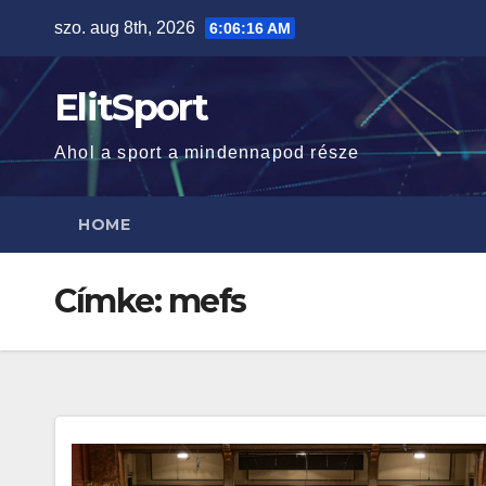
Skip
szo. aug 8th, 2026
6:06:17 AM
to
content
ElitSport
Ahol a sport a mindennapod része
HOME
Címke:
mefs