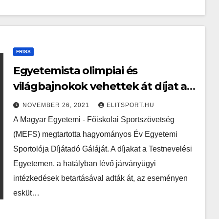
FRISS
Egyetemista olimpiai és
világbajnokok vehettek át díjat a
MEFS Gáláján
NOVEMBER 26, 2021
ELITSPORT.HU
A Magyar Egyetemi - Főiskolai Sportszövetség
(MEFS) megtartotta hagyományos Év Egyetemi
Sportolója Díjátadó Gáláját. A díjakat a Testnevelési
Egyetemen, a hatályban lévő járványügyi
intézkedések betartásával adták át, az eseményen
esküt…