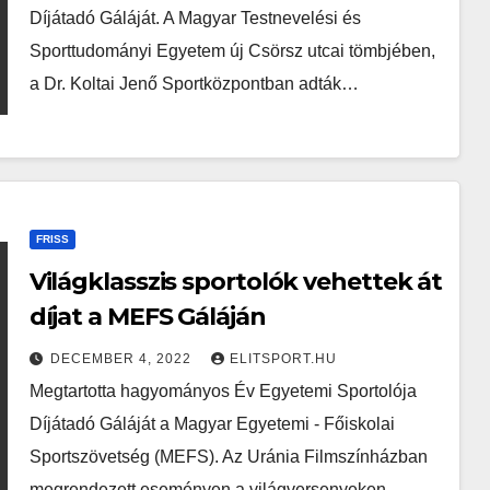
Díjátadó Gáláját. A Magyar Testnevelési és
Sporttudományi Egyetem új Csörsz utcai tömbjében,
a Dr. Koltai Jenő Sportközpontban adták…
FRISS
Világklasszis sportolók vehettek át
díjat a MEFS Gáláján
DECEMBER 4, 2022
ELITSPORT.HU
Megtartotta hagyományos Év Egyetemi Sportolója
Díjátadó Gáláját a Magyar Egyetemi - Főiskolai
Sportszövetség (MEFS). Az Uránia Filmszínházban
megrendezett eseményen a világversenyeken