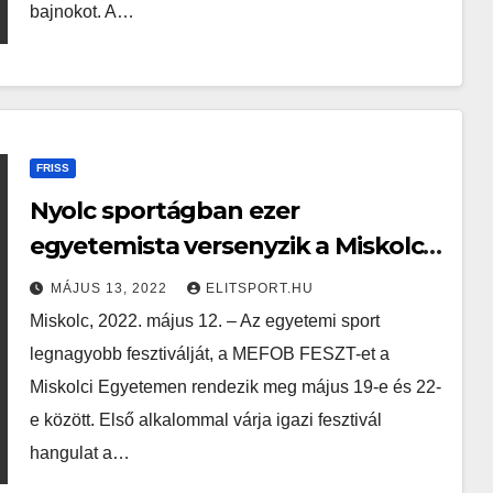
bajnokot. A…
FRISS
Nyolc sportágban ezer
egyetemista versenyzik a Miskolci
Egyetemen
MÁJUS 13, 2022
ELITSPORT.HU
Miskolc, 2022. május 12. – Az egyetemi sport
legnagyobb fesztiválját, a MEFOB FESZT-et a
Miskolci Egyetemen rendezik meg május 19-e és 22-
e között. Első alkalommal várja igazi fesztivál
hangulat a…