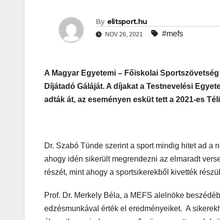
By
elitsport.hu
#mefs
NOV 26, 2021
A Magyar Egyetemi – Főiskolai Sportszövetsé
Díjátadó Gáláját. A díjakat a Testnevelési Egye
adták át, az eseményen esküt tett a 2021-es Tél
Dr. Szabó Tünde szerint a sport mindig hitet ad a neh
ahogy idén sikerült megrendezni az elmaradt vers
részét, mint ahogy a sportsikerekből kivették részük
Prof. Dr. Merkely Béla, a MEFS alelnöke beszédébe
edzésmunkával érték el eredményeiket. A sikerekhe