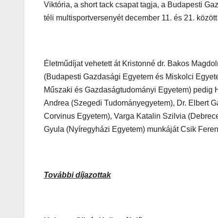
Viktória, a short tack csapat tagja, a Budapesti 
téli multisportversenyét december 11. és 21. közöt
Életműdíjat vehetett át Kristonné dr. Bakos Magdo
(Budapesti Gazdasági Egyetem és Miskolci Egyete
Műszaki és Gazdaságtudományi Egyetem) pedig Hajó
Andrea (Szegedi Tudományegyetem), Dr. Elbert G
Corvinus Egyetem), Varga Katalin Szilvia (Debre
Gyula (Nyíregyházi Egyetem) munkáját Csik Ferenc
További díjazottak