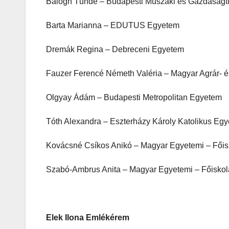
Balogh Tünde – Budapesti Műszaki és Gazdaság
Barta Marianna – EDUTUS Egyetem
Dremák Regina – Debreceni Egyetem
Fauzer Ferencé Németh Valéria – Magyar Agrár- 
Olgyay Ádám – Budapesti Metropolitan Egyetem
Tóth Alexandra – Eszterházy Károly Katolikus Eg
Kovácsné Csíkos Anikó – Magyar Egyetemi – Főis
Szabó-Ambrus Anita – Magyar Egyetemi – Főiskol
Elek Ilona Emlékérem