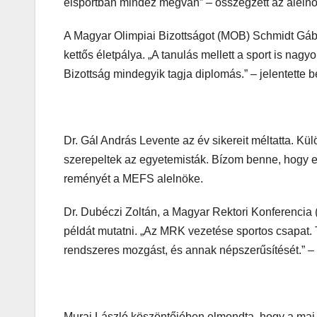
élsportban mindez megvan” – összegzett az alelnö
A Magyar Olimpiai Bizottságot (MOB) Schmidt Gábor
kettős életpálya. „A tanulás mellett a sport is na
Bizottság mindegyik tagja diplomás.” – jelentette 
Dr. Gál András Levente az év sikereit méltatta. Kü
szerepeltek az egyetemisták. Bízom benne, hogy ez a
reményét a MEFS alelnöke.
Dr. Dubéczi Zoltán, a Magyar Rektori Konferencia (
példát mutatni. „Az MRK vezetése sportos csapat. Tö
rendszeres mozgást, és annak népszerűsítését.” – 
Murai László köszöntőjében elmondta, hogy a mai ko