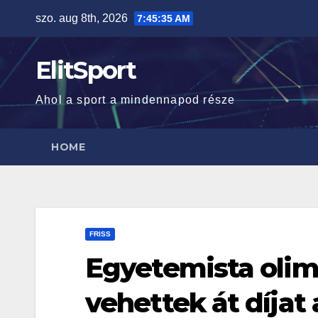
Skip
szo. aug 8th, 2026
7:45:36 AM
to
content
ElitSport
Ahol a sport a mindennapod része
HOME
FRISS
Egyetemista olim
vehettek át díjat