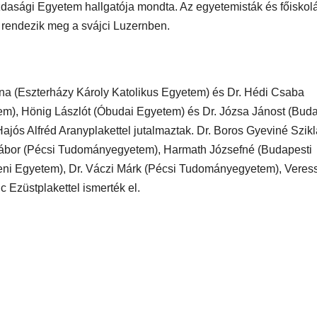
Gazdasági Egyetem hallgatója mondta. Az egyetemisták és főiskol
t rendezik meg a svájci Luzernben.
lna (Eszterházy Károly Katolikus Egyetem) és Dr. Hédi Csaba
m), Hönig Lászlót (Óbudai Egyetem) és Dr. Józsa Jánost (Buda
s Alfréd Aranyplakettel jutalmaztak. Dr. Boros Gyeviné Szikl
ábor (Pécsi Tudományegyetem), Harmath Józsefné (Budapesti
ceni Egyetem), Dr. Váczi Márk (Pécsi Tudományegyetem), Veres
 Ezüstplakettel ismerték el.