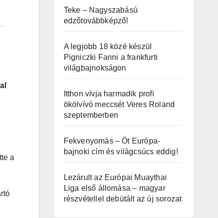
Teke – Nagyszabású
edzőtovábbképző!
A legjobb 18 közé készül
Pigniczki Fanni a frankfurti
világbajnokságon
al
Itthon vívja harmadik profi
ökölvívó meccsét Veres Roland
szeptemberben
Fekvenyomás – Öt Európa-
bajnoki cím és világcsúcs eddig!
te a
Lezárult az Európai Muaythai
Liga első állomása – magyar
rtó
részvétellel debütált az új sorozat