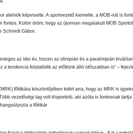
k.
 alelnök képviselte. A sportvezető kiemelte, a MOB-nál is font
gyon fontos. Külön öröm, hogy az újonnan megalakult MOB Sportol
be Schmidt Gábor.
lönleges az idei év, hiszen az olimpián és a paralimpián kiválóa
 tendencia folytatódik az előttünk álló időszakban is” – fejezt
MRK) főtitkára köszöntőjében kitért arra, hogy az MRK is igyek
bb vezetőségi tag volt élsportoló, aki azóta is fontosnak tartja
hangsúlyozta a főtitkár
r fiataljai többszörös terhelésnek vannak kitéve. „Ezt a terhelé