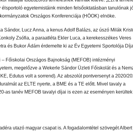
ogy élsportoló egyetemistáink minden felsőoktatásban tanulónak j
Önkormányzatok Országos Konferenciája (HÖOK) elnöke.
 Sándor, Lucz Anna, a kenus Adolf Balázs, az úszó Milák Kristó
 Konkoly Zsófia, a paraatléta Ekler Luca, a kerekesszékes Veres
ra és Bukor Ádám érdemelte ki az Év Egyetemi Sportolója Díja
 – Főiskolai Országos Bajnokság (MEFOB) intézményi
gyetem, megelőzve a Wekerle Sándor Üzleti Főiskolát és a Nemz
KE, Edutus volt a sorrend). Az abszolút pontversenyt a 2020/2
ralmát az ELTE nyerte, a BME és a TE előtt. Mivel tavaly a
020-as tanév MEFOB tavalyi díjai is ezen az eseményen kerültek
iadéra utazó magyar csapat is. A fogadalomtétel szövegét Albert