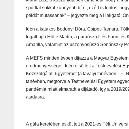
sporttal sokkal könnyebb bírni, ezért is fontos, h
példát mutassanak” – jegyezte meg a Hallgatói 
Idén a kajakos Bodonyi Dóra, Csipes Tamara, Tótka
fogathajtó Hölle Martin, a paraúszó Illés Fanni és
Amarilla, valamint az uszonyosúszó Senánszky Pet
A MEFS minden évben díjazza a Magyar Egyetemi
eredményességét. Idén első lett a Testnevelési E
Közszolgálati Egyetemet (a tavalyi tanévben TE, N
tanévben, megtörve a Testnevelési Egyetem egyedu
pandémia miatt elmaradt a díjátadó, így a 2019/2
átadásra.
A gála keretében esküt tett a 2021-es Téli Univers