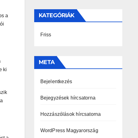
KATEGÓRIÁK
os a
ói
Friss
n
META
e ki
Bejelentkezés
szik
Bejegyzések hírcsatorna
 a
Hozzászólások hírcsatorna
WordPress Magyarország
st a