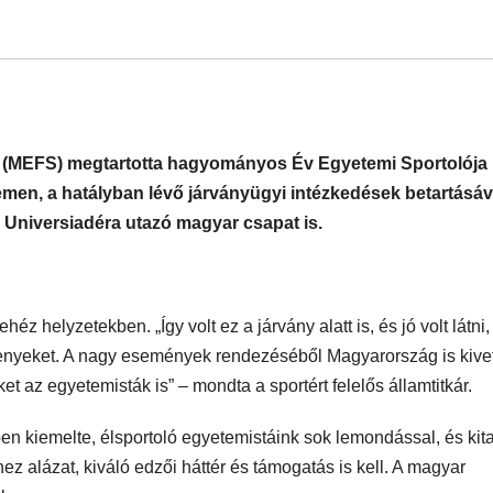
g (MEFS) megtartotta hagyományos Év Egyetemi Sportolója
temen, a hatályban lévő járványügyi intézkedések betartásáv
i Universiadéra utazó magyar csapat is.
éz helyzetekben. „Így volt ez a járvány alatt is, és jó volt látni,
enyeket. A nagy események rendezéséből Magyarország is kivet
et az egyetemisták is” – mondta a sportért felelős államtitkár.
n kiemelte, élsportoló egyetemistáink sok lemondással, és kita
z alázat, kiváló edzői háttér és támogatás is kell. A magyar