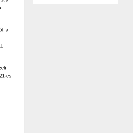
ó
f, a
t.
eti
021-es