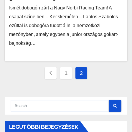
Ismét dobogón zárt a Nagy Norbi Racing Team! A
csapat színeiben – Kecskeméten – Lantos Szabolcs
ezúttal is dobogóra tudott állni a nemzetközi
mezőnyben, amely egyben a junior országos gokart-
bajnokság…
Bejegyzések
1
2
lapozása
LEGUTÓBBI BEJEGYZÉSEK