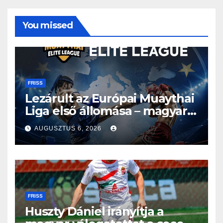
You missed
FRISS
Lezárult az Európai Muaythai
Liga első állomása – magyar
részvétellel debütált az új
AUGUSZTUS 6, 2026
sorozat
FRISS
Huszty Dániel irányítja a