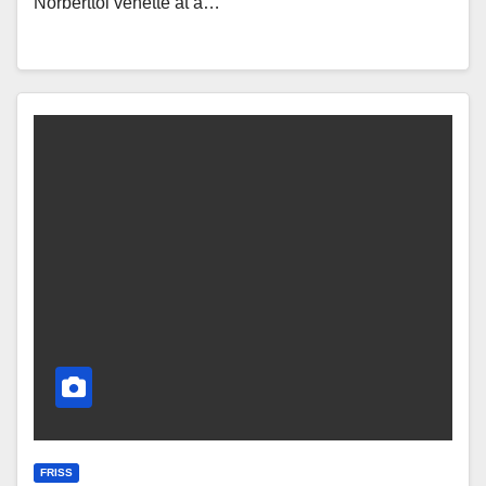
Norberttől vehette át a…
FRISS