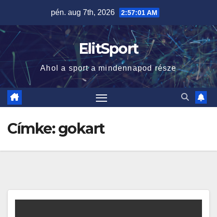
Skip
pén. aug 7th, 2026
2:57:02 AM
to
content
ElitSport
Ahol a sport a mindennapod része
Címke:
gokart