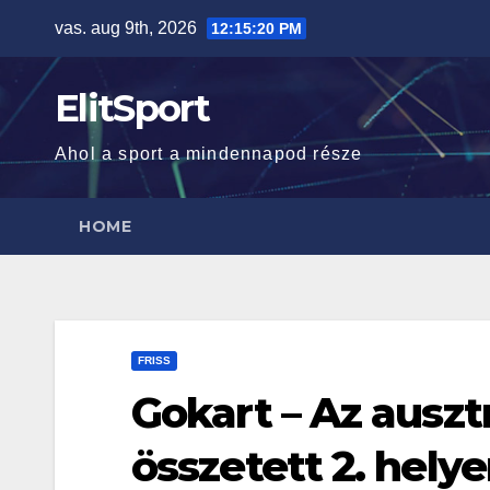
Skip
vas. aug 9th, 2026
12:15:20 PM
to
content
ElitSport
Ahol a sport a mindennapod része
HOME
FRISS
Gokart – Az ausztr
összetett 2. helye