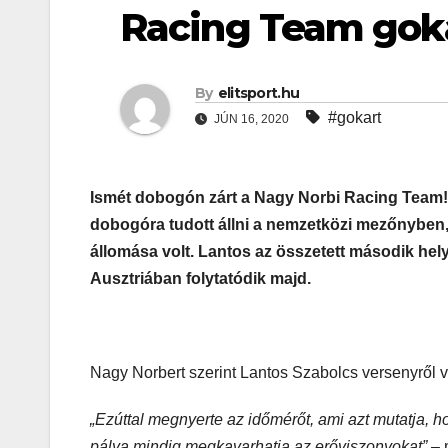
Racing Team goka
By
elitsport.hu
#gokart
JÚN 16, 2020
Ismét dobogón zárt a Nagy Norbi Racing Team! 
dobogóra tudott állni a nemzetközi mezőnyben
állomása volt. Lantos az összetett második helyé
Ausztriában folytatódik majd.
Nagy Norbert szerint Lantos Szabolcs versenyről v
„Ezúttal megnyerte az időmérőt, ami azt mutatja, h
pálya mindig megkavarhatja az erőviszonyokat”
– 