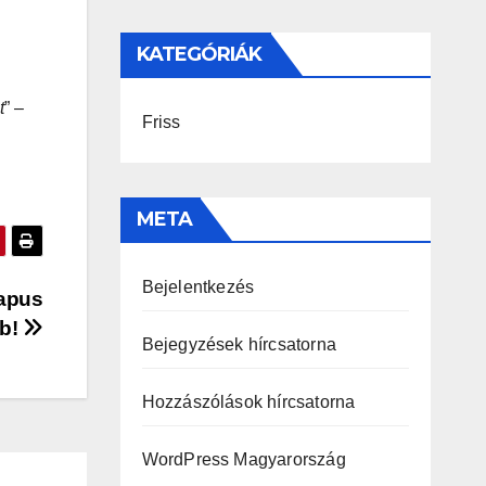
KATEGÓRIÁK
t
” –
Friss
META
Bejelentkezés
kapus
b!
Bejegyzések hírcsatorna
Hozzászólások hírcsatorna
WordPress Magyarország