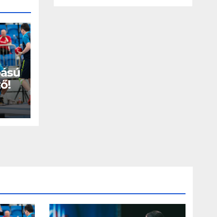
bású
ő!