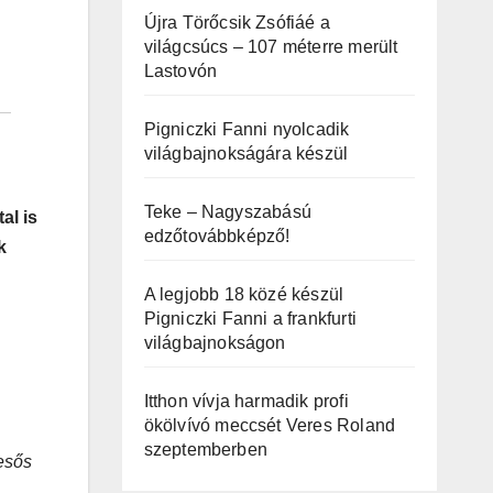
Újra Törőcsik Zsófiáé a
világcsúcs – 107 méterre merült
Lastovón
Pigniczki Fanni nyolcadik
világbajnokságára készül
Teke – Nagyszabású
al is
edzőtovábbképző!
k
A legjobb 18 közé készül
Pigniczki Fanni a frankfurti
világbajnokságon
Itthon vívja harmadik profi
ökölvívó meccsét Veres Roland
szeptemberben
 esős