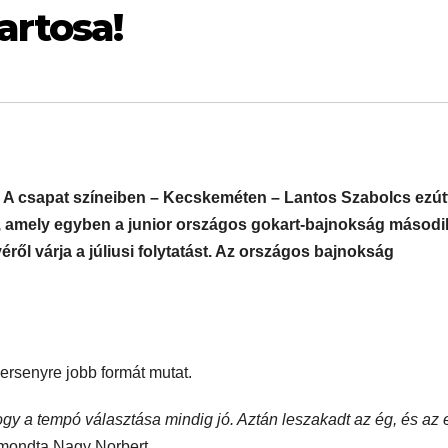
rtosa!
A csapat színeiben – Kecskeméten – Lantos Szabolcs ezútt
, amely egyben a junior országos gokart-bajnokság másodi
ről várja a júliusi folytatást. Az országos bajnokság
ersenyre jobb formát mutat.
ogy a tempó választása mindig jó. Aztán leszakadt az ég, és az
mondta Nagy Norbert.