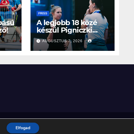
FRISS
bású
A legjobb 18 közé
ő!
készül Pigniczki
Fanni a frankfurti
AUGUSZTUS 7, 2026
világbajnokságon
Home
Elfogad