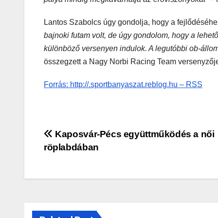
Lantos Szabolcs úgy gondolja, hogy a fejlődéséhe
bajnoki futam volt, de úgy gondolom, hogy a lehet
különböző versenyen indulok. A legutóbbi ob-állom
összegzett a Nagy Norbi Racing Team versenyző
Forrás: http://.sportbanyaszat.reblog.hu – RSS
Bejegyzés
Kaposvár-Pécs együttműködés a női
röplabdában
navigáció