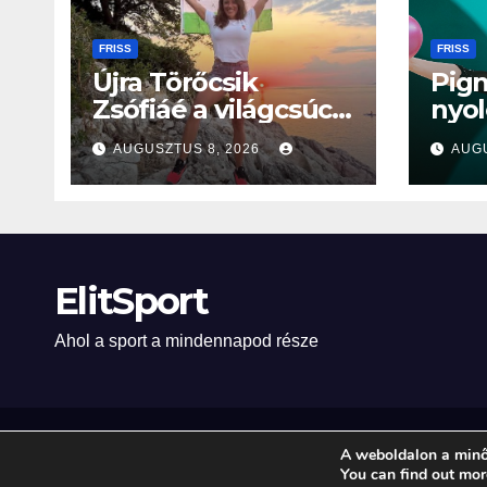
FRISS
FRISS
Újra Törőcsik
Pign
Zsófiáé a világcsúcs
nyol
– 107 méterre
vilá
AUGUSZTUS 8, 2026
AUGU
merült Lastovón
kész
ElitSport
Ahol a sport a mindennapod része
A weboldalon a minő
Proudly powered by WordPress
|
Theme: Newsup by
Themeansar
.
You can find out mor