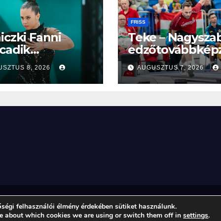
FRISS
iczki Fanni
Teke – Nagysza
cadik
edzőtovábbképz
gbajnokságára
SZTUS 8, 2026
AUGUSZTUS 7, 2026
ül
ségi felhasználói élmény érdekében sütiket használunk.
e about which cookies we are using or switch them off in
settings
.