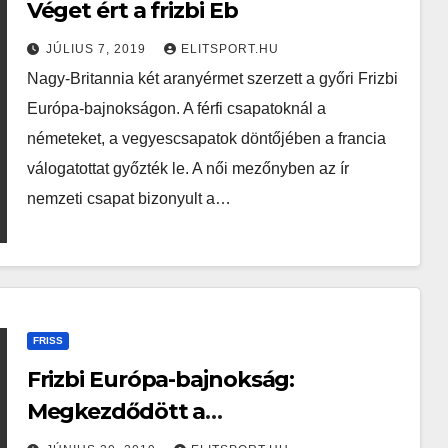
Véget ért a frizbi Eb
JÚLIUS 7, 2019
ELITSPORT.HU
Nagy-Britannia két aranyérmet szerzett a győri Frizbi
Európa-bajnokságon. A férfi csapatoknál a
németeket, a vegyescsapatok döntőjében a francia
válogatottat győzték le. A női mezőnyben az ír
nemzeti csapat bizonyult a…
FRISS
Frizbi Európa-bajnokság:
Megkezdődött a
kontinensbajnokság Győrben