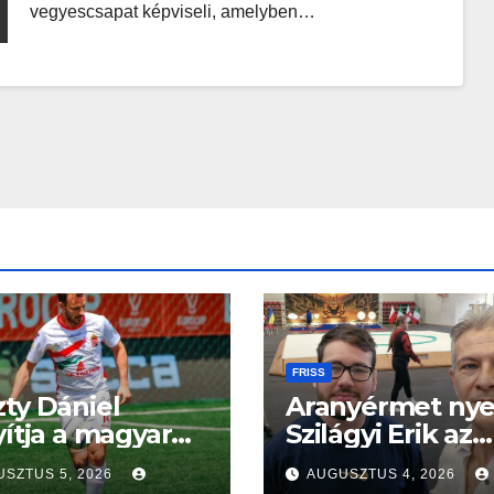
vegyescsapat képviseli, amelyben…
FRISS
ty Dániel
Aranyérmet nye
yítja a magyar
Szilágyi Erik az
gatottat a
Európa-kupán
SZTUS 5, 2026
AUGUSZTUS 4, 2026
a-