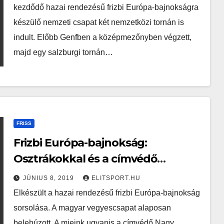
kezdődő hazai rendezésű frizbi Európa-bajnokságra
készülő nemzeti csapat két nemzetközi tornán is
indult. Előbb Genfben a középmezőnyben végzett,
majd egy salzburgi tornán…
FRISS
Frizbi Európa-bajnokság:
Osztrákokkal és a címvédő
britekkel is játszanak a
JÚNIUS 8, 2019
ELITSPORT.HU
magyarok
Elkészült a hazai rendezésű frizbi Európa-bajnokság
sorsolása. A magyar vegyescsapat alaposan
belehúzott. A mieink ugyanis a címvédő Nagy