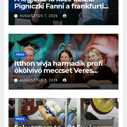
Pigniczki Fanni a frankfurti
világbajnokságon
AUGUSZTUS 7, 2026
FRISS
Itthon vívja harmadik profi
ökölvívó meccsét Veres
Roland szeptemberben
AUGUSZTUS 7, 2026
FRISS