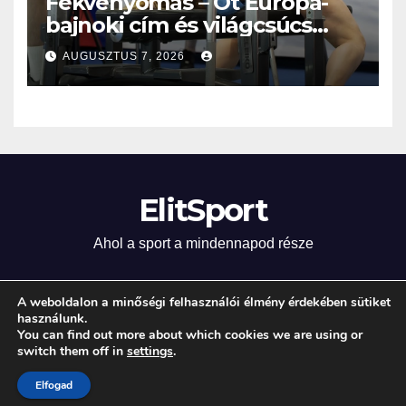
Fekvenyomás – Öt Európa-
bajnoki cím és világcsúcs
eddig!
AUGUSZTUS 7, 2026
ElitSport
Ahol a sport a mindennapod része
A weboldalon a minőségi felhasználói élmény érdekében sütiket
használunk.
Proudly powered by WordPress
|
Theme: Newsup by
Themeansar
.
You can find out more about which cookies we are using or
switch them off in
settings
.
Home
Elfogad