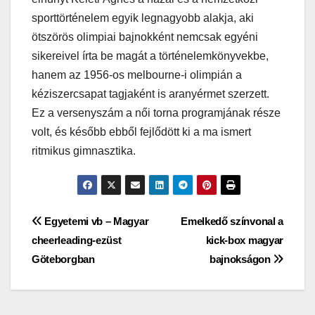
sporttörténelem egyik legnagyobb alakja, aki
ötszörös olimpiai bajnokként nemcsak egyéni
sikereivel írta be magát a történelemkönyvekbe,
hanem az 1956-os melbourne-i olimpián a
kéziszercsapat tagjaként is aranyérmet szerzett.
Ez a versenyszám a női torna programjának része
volt, és később ebből fejlődött ki a ma ismert
ritmikus gimnasztika.
Bejegyzés
Egyetemi vb – Magyar
Emelkedő színvonal a
cheerleading-ezüst
kick-box magyar
navigáció
Göteborgban
bajnokságon