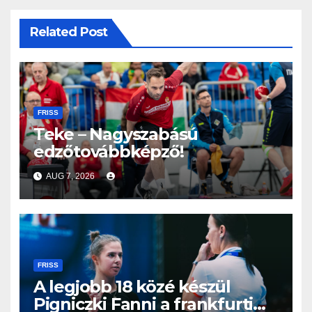
Related Post
FRISS
Teke – Nagyszabású
edzőtovábbképző!
AUG 7, 2026
FRISS
A legjobb 18 közé készül
Pigniczki Fanni a frankfurti