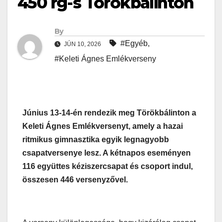
450 rg-s Törökbálinton
By
#Egyéb
,
JÚN 10, 2026
#Keleti Ágnes Emlékverseny
Június 13-14-én rendezik meg Törökbálinton a
Keleti Ágnes Emlékversenyt, amely a hazai
ritmikus gimnasztika egyik legnagyobb
csapatversenye lesz. A kétnapos eseményen
116 együttes kéziszercsapat és csoport indul,
összesen 446 versenyzővel.