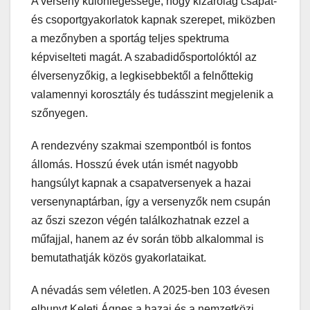
A verseny különlegessége, hogy kizárólag csapat-
és csoportgyakorlatok kapnak szerepet, miközben
a mezőnyben a sportág teljes spektruma
képviselteti magát. A szabadidősportolóktól az
élversenyzőkig, a legkisebbektől a felnőttekig
valamennyi korosztály és tudásszint megjelenik a
szőnyegen.
A rendezvény szakmai szempontból is fontos
állomás. Hosszú évek után ismét nagyobb
hangsúlyt kapnak a csapatversenyek a hazai
versenynaptárban, így a versenyzők nem csupán
az őszi szezon végén találkozhatnak ezzel a
műfajjal, hanem az év során több alkalommal is
bemutathatják közös gyakorlataikat.
A névadás sem véletlen. A 2025-ben 103 évesen
elhunyt Keleti Ágnes a hazai és a nemzetközi