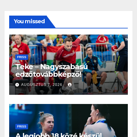
You missed
FRISS
Teke – Nagyszabású
edzőtovábbképző!
AUGUSZTUS 7, 2026
FRISS
A legjobb 18 közé készül