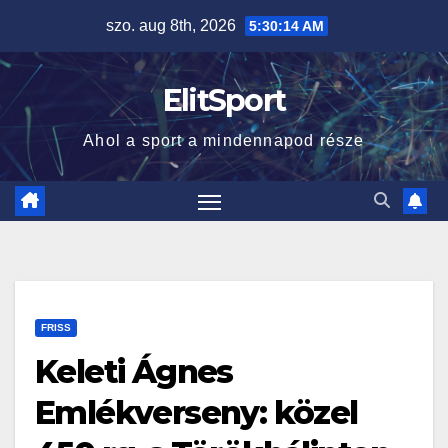
Skip
szo. aug 8th, 2026
5:30:15 AM
to
content
ElitSport
Ahol a sport a mindennapod része
FRISS
Keleti Ágnes
Emlékverseny: közel