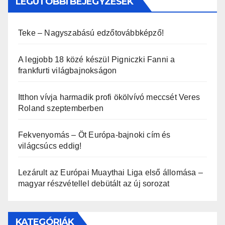
LEGUTÓBBI BEJEGYZÉSEK
Teke – Nagyszabású edzőtovábbképző!
A legjobb 18 közé készül Pigniczki Fanni a
frankfurti világbajnokságon
Itthon vívja harmadik profi ökölvívó meccsét Veres
Roland szeptemberben
Fekvenyomás – Öt Európa-bajnoki cím és
világcsúcs eddig!
Lezárult az Európai Muaythai Liga első állomása –
magyar részvétellel debütált az új sorozat
KATEGÓRIÁK