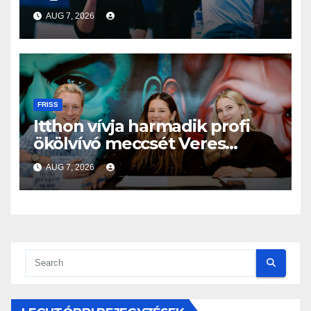
világbajnokságon
AUG 7, 2026
FRISS
Itthon vívja harmadik profi
ökölvívó meccsét Veres
Roland szeptemberben
AUG 7, 2026