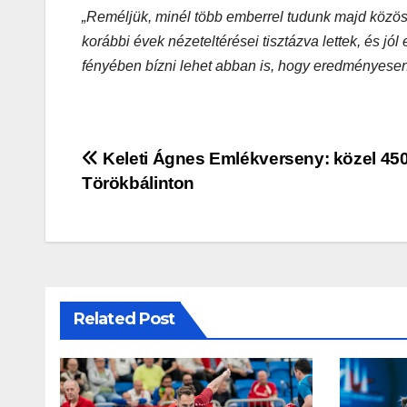
„Reméljük, minél több emberrel tudunk majd közös
korábbi évek nézeteltérései tisztázva lettek, és j
fényében bízni lehet abban is, hogy eredményesen
Bejegyzés
Keleti Ágnes Emlékverseny: közel 450
Törökbálinton
navigáció
Related Post