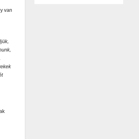
gy van
jük,
nunk,
,
rekek
ét
sak