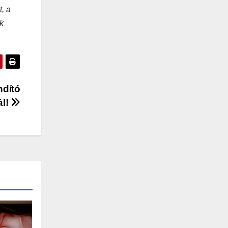
, a
k
ndító
ál!