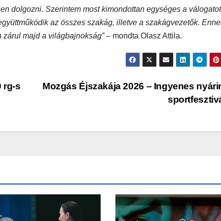
en dolgozni. Szerintem most kimondottan egységes a válogatott
ól együttműködik az összes szakág, illetve a szakágvezetők. Enne
 zárul majd a világbajnokság”
– mondta Olasz Attila.
 rg-s
Mozgás Éjszakája 2026 – Ingyenes nyári
sportfesztiv