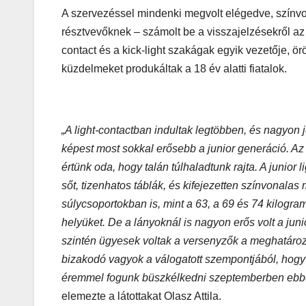
A szervezéssel mindenki megvolt elégedve, színvona
résztvevőknek – számolt be a visszajelzésekről az E
contact és a kick-light szakágak egyik vezetője,
küzdelmeket produkáltak a 18 év alatti fiatalok.
„A light-contactban indultak legtöbben, és nagyon 
képest most sokkal erősebb a junior generáció. Az e
értünk oda, hogy talán túlhaladtunk rajta. A junior 
sőt, tizenhatos táblák, és kifejezetten színvonala
súlycsoportokban is, mint a 63, a 69 és 74 kilogra
helyüket. De a lányoknál is nagyon erős volt a juni
szintén ügyesek voltak a versenyzők a meghatároz
bizakodó vagyok a válogatott szempontjából, hogy
éremmel fogunk büszkélkedni szeptemberben ebben
elemezte a látottakat Olasz Attila.