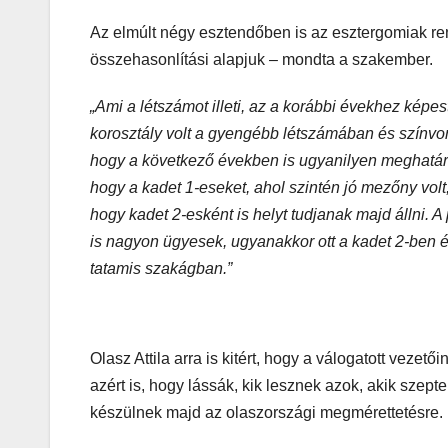
Az elmúlt négy esztendőben is az esztergomiak re
összehasonlítási alapjuk – mondta a szakember.
„Ami a létszámot illeti, az a korábbi évekhez képes
korosztály volt a gyengébb létszámában és színvo
hogy a következő években is ugyanilyen meghatá
hogy a kadet 1-eseket, ahol szintén jó mezőny volt, 
hogy kadet 2-esként is helyt tudjanak majd állni. 
is nagyon ügyesek, ugyanakkor ott a kadet 2-ben é
tatamis szakágban.”
Olasz Attila arra is kitért, hogy a válogatott vezető
azért is, hogy lássák, kik lesznek azok, akik sze
készülnek majd az olaszországi megmérettetésre.