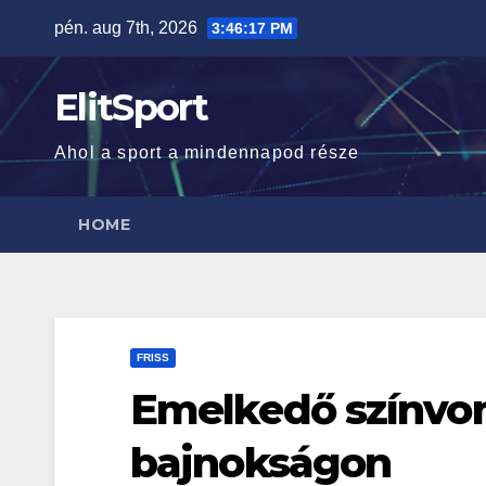
Skip
pén. aug 7th, 2026
3:46:18 PM
to
content
ElitSport
Ahol a sport a mindennapod része
HOME
FRISS
Emelkedő színvon
bajnokságon