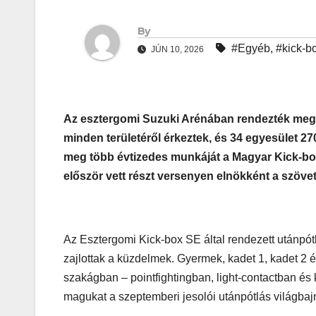
By
#Egyéb
,
#kick-b
JÚN 10, 2026
Az esztergomi Suzuki Arénában rendezték meg 
minden területéről érkeztek, és 34 egyesület 2
meg több évtizedes munkáját a Magyar Kick-b
először vett részt versenyen elnökként a szöve
Az Esztergomi Kick-box SE által rendezett utánpót
zajlottak a küzdelmek. Gyermek, kadet 1, kadet 2 
szakágban – pointfightingban, light-contactban és k
magukat a szeptemberi jesolói utánpótlás világba