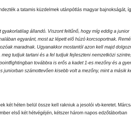
ndezték a tatamis küzdelmek utánpótlás magyar bajnokságát, í
t gyakorlatilag állandó. Viszont feltűnő, hogy míg eddig a junior
nalában egyaránt, most az lépett elő húzó korcsoportnak. Remél
rozóak maradnak. Ugyanakkor mostantól azon kell majd dolgoz
meg tudjuk tartani és a fel tudjuk fejleszteni nemzetközi szintre
A pointfightingban továbbra is erős a kadet 1-es mezőny és a gye
s juniorban számottevően kisebb volt a mezőny, mint a másik k
inek két héten belül össze kell rakniuk a jesolói vb-keretet. Márc
ptember első két hétvégéjén, kétszer három napos edzőtáborban