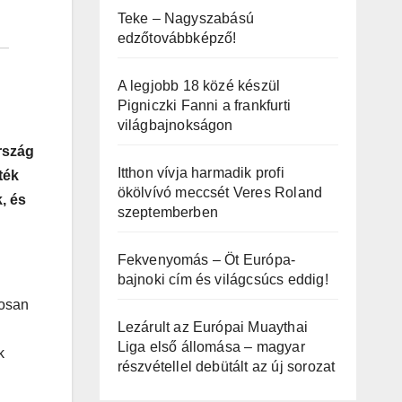
Teke – Nagyszabású
edzőtovábbképző!
A legjobb 18 közé készül
Pigniczki Fanni a frankfurti
világbajnokságon
rszág
Itthon vívja harmadik profi
ték
ökölvívó meccsét Veres Roland
, és
szeptemberben
Fekvenyomás – Öt Európa-
bajnoki cím és világcsúcs eddig!
tosan
Lezárult az Európai Muaythai
Liga első állomása – magyar
k
részvétellel debütált az új sorozat