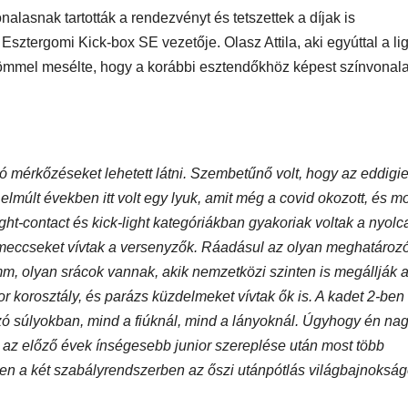
lasnak tartották a rendezvényt és tetszettek a díjak is
sztergomi Kick-box SE vezetője. Olasz Attila, aki egyúttal a lig
 örömmel mesélte, hogy a korábbi esztendőkhöz képest színvona
jó mérkőzéseket lehetett látni. Szembetűnő volt, hogy az eddigi
lmúlt években itt volt egy lyuk, amit még a covid okozott, és m
light-contact és kick-light kategóriákban gyakoriak voltak a nyolc
s meccseket vívtak a versenyzők. Ráadásul az olyan meghatározó
mm, olyan srácok vannak, akik nemzetközi szinten is megállják 
or korosztály, és parázs küzdelmeket vívtak ők is. A kadet 2-ben
ó súlyokban, mind a fiúknál, mind a lányoknál. Úgyhogy én na
 az előző évek ínségesebb junior szereplése után most több
 a két szabályrendszerben az őszi utánpótlás világbajnokság