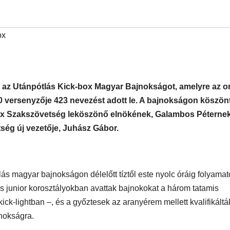
ox
az Utánpótlás Kick-box Magyar Bajnokságot, amelyre az o
70 versenyzője 423 nevezést adott le. A bajnokságon köszön
ox Szakszövetség leköszönő elnökének, Galambos Péternek
tség új vezetője, Juhász Gábor.
lás magyar bajnokságon délelőtt tíztől este nyolc óráig folyama
és junior korosztályokban avattak bajnokokat a három tatamis
ick-lightban –, és a győztesek az aranyérem mellett kvalifikáltá
jnokságra.