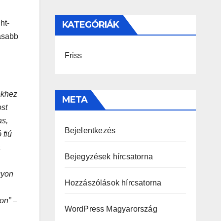
ht-
KATEGÓRIÁK
lasabb
Friss
ekhez
META
ost
as,
Bejelentkezés
 fiú
a
Bejegyzések hírcsatorna
gyon
Hozzászólások hírcsatorna
on”
–
WordPress Magyarország