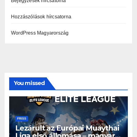
Bejegyzések hírcsatorna
Hozzászólások hírcsatorna
WordPress Magyarország
You missed
FRISS
Lezárult az Európai Muaythai
Liga első állomása – magyar