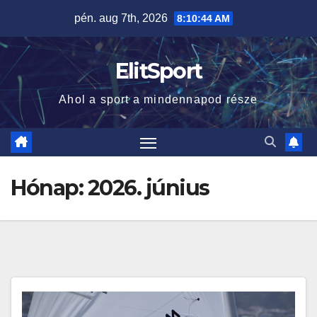
Skip
pén. aug 7th, 2026
8:10:46 AM
to
content
ElitSport
Ahol a sport a mindennapod része
Hónap:
2026. június