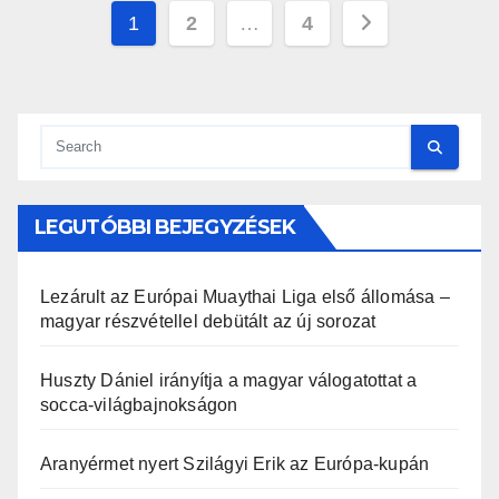
Bejegyzések
1
2
…
4
lapozása
LEGUTÓBBI BEJEGYZÉSEK
Lezárult az Európai Muaythai Liga első állomása –
magyar részvétellel debütált az új sorozat
Huszty Dániel irányítja a magyar válogatottat a
socca-világbajnokságon
Aranyérmet nyert Szilágyi Erik az Európa-kupán