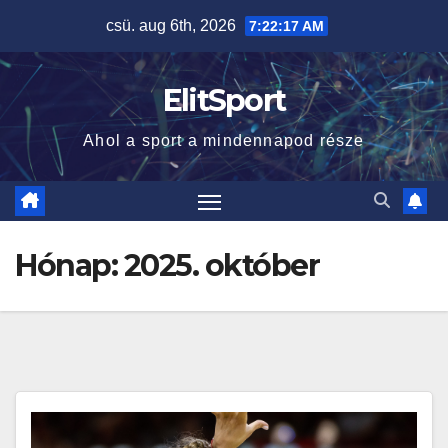
Skip
csü. aug 6th, 2026
7:22:18 AM
to
content
ElitSport
Ahol a sport a mindennapod része
Hónap:
2025. október