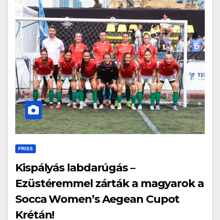
FRISS
Kispályás labdarúgás –
Ezüstéremmel zárták a magyarok a
Socca Women’s Aegean Cupot
Krétán!