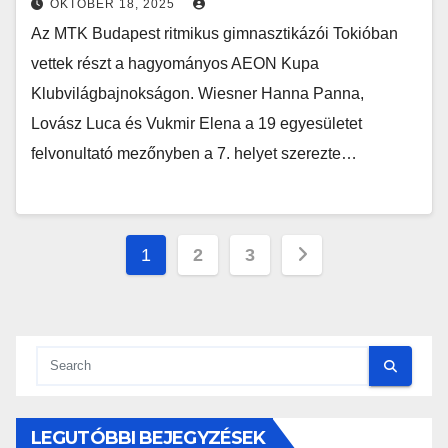
OKTÓBER 18, 2025
Az MTK Budapest ritmikus gimnasztikázói Tokióban
vettek részt a hagyományos AEON Kupa
Klubvilágbajnokságon. Wiesner Hanna Panna,
Lovász Luca és Vukmir Elena a 19 egyesületet
felvonultató mezőnyben a 7. helyet szerezte…
Bejegyzések
1
2
3
lapozása
LEGUTÓBBI BEJEGYZÉSEK