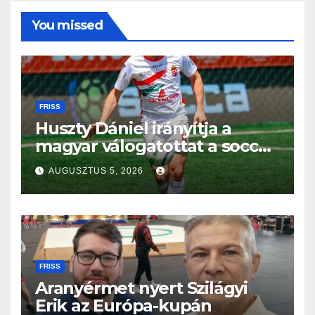
You missed
FRISS
Huszty Dániel irányítja a
magyar válogatottat a socca-
világbajnokságon
AUGUSZTUS 5, 2026
FRISS
Aranyérmet nyert Szilágyi
Erik az Európa-kupán