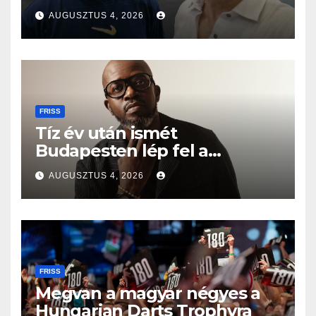
AUGUSZTUS 4, 2026
FRISS
Tíz év után ismét
Budapesten lép fel a
Grammy-díjas világsztár
AUGUSZTUS 4, 2026
FRISS
Megvan a magyar négyes a
Hungarian Darts Trophyra