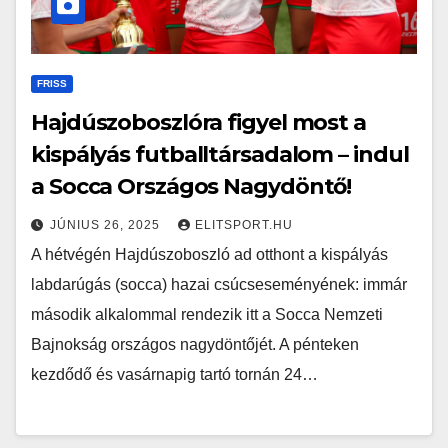
FRISS
Hajdúszoboszlóra figyel most a
kispályás futballtársadalom – indul
a Socca Országos Nagydöntő!
JÚNIUS 26, 2025
ELITSPORT.HU
A hétvégén Hajdúszoboszló ad otthont a kispályás
labdarúgás (socca) hazai csúcseseményének: immár
második alkalommal rendezik itt a Socca Nemzeti
Bajnokság országos nagydöntőjét. A pénteken
kezdődő és vasárnapig tartó tornán 24…