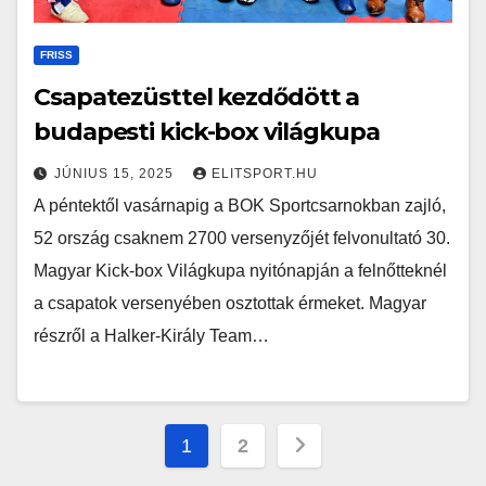
FRISS
Csapatezüsttel kezdődött a
budapesti kick-box világkupa
JÚNIUS 15, 2025
ELITSPORT.HU
A péntektől vasárnapig a BOK Sportcsarnokban zajló,
52 ország csaknem 2700 versenyzőjét felvonultató 30.
Magyar Kick-box Világkupa nyitónapján a felnőtteknél
a csapatok versenyében osztottak érmeket. Magyar
részről a Halker-Király Team…
Bejegyzések
1
2