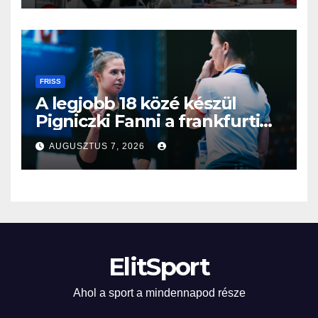
FRISS
A legjobb 18 közé készül
Pigniczki Fanni a frankfurti
világbajnokságon
AUGUSZTUS 7, 2026
ElitSport
Ahol a sport a mindennapod része