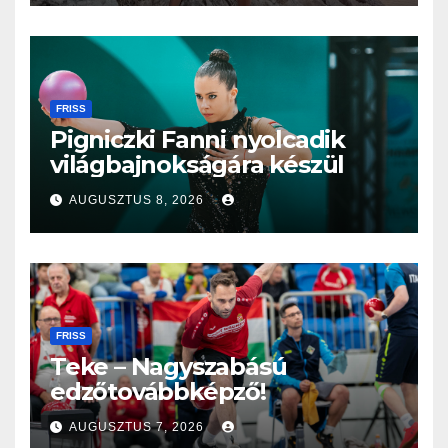
FRISS
Pigniczki Fanni nyolcadik
világbajnokságára készül
AUGUSZTUS 8, 2026
FRISS
Teke – Nagyszabású
edzőtovábbképző!
AUGUSZTUS 7, 2026