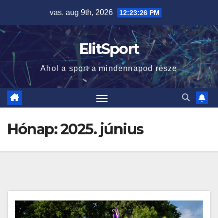
Skip
vas. aug 9th, 2026
12:23:28 PM
to
content
ElitSport
Ahol a sport a mindennapod része
Hónap:
2025. június