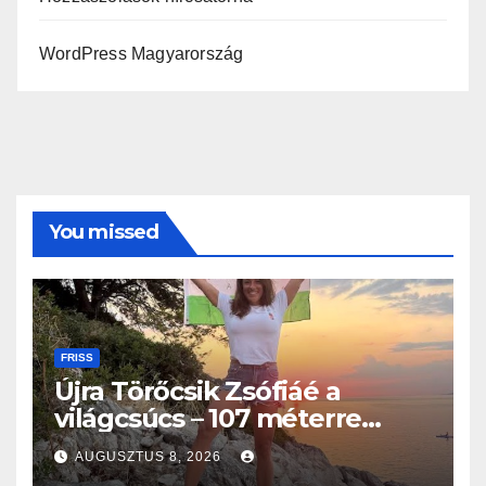
WordPress Magyarország
You missed
FRISS
Újra Törőcsik Zsófiáé a
világcsúcs – 107 méterre
merült Lastovón
AUGUSZTUS 8, 2026