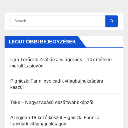
lapozása
LEGUTÓBBI BEJEGYZÉSEK
Újra Törőcsik Zsófiáé a világcsúcs – 107 méterre
merült Lastovón
Pigniczki Fanni nyolcadik világbajnokságára
készül
Teke – Nagyszabású edzőtovábbképző!
A legjobb 18 közé készül Pigniczki Fanni a
frankfurti világbajnokságon