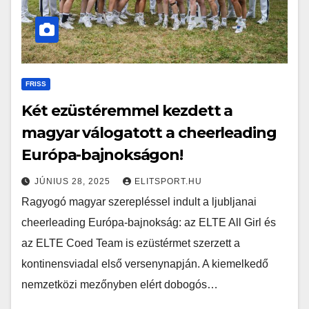
FRISS
Két ezüstéremmel kezdett a
magyar válogatott a cheerleading
Európa-bajnokságon!
JÚNIUS 28, 2025
ELITSPORT.HU
Ragyogó magyar szerepléssel indult a ljubljanai
cheerleading Európa-bajnokság: az ELTE All Girl és
az ELTE Coed Team is ezüstérmet szerzett a
kontinensviadal első versenynapján. A kiemelkedő
nemzetközi mezőnyben elért dobogós…