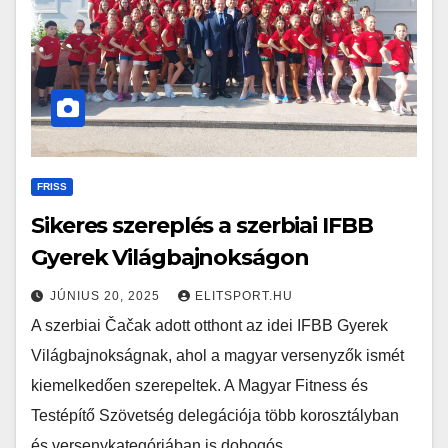
FRISS
Sikeres szereplés a szerbiai IFBB
Gyerek Világbajnokságon
JÚNIUS 20, 2025
ELITSPORT.HU
A szerbiai Čačak adott otthont az idei IFBB Gyerek
Világbajnokságnak, ahol a magyar versenyzők ismét
kiemelkedően szerepeltek. A Magyar Fitness és
Testépítő Szövetség delegációja több korosztályban
és versenykategóriában is dobogós…