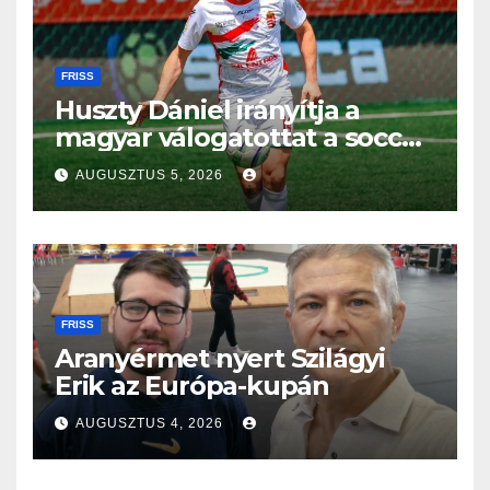
FRISS
Huszty Dániel irányítja a
magyar válogatottat a socca-
világbajnokságon
AUGUSZTUS 5, 2026
FRISS
Aranyérmet nyert Szilágyi
Erik az Európa-kupán
AUGUSZTUS 4, 2026