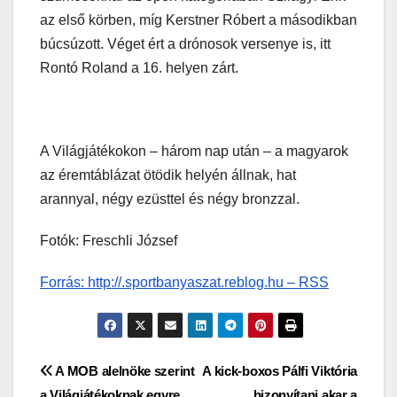
az első körben, míg Kerstner Róbert a másodikban
búcsúzott. Véget ért a drónosok versenye is, itt
Rontó Roland a 16. helyen zárt.
A Világjátékokon – három nap után – a magyarok
az éremtáblázat ötödik helyén állnak, hat
arannyal, négy ezüsttel és négy bronzzal.
Fotók: Freschli József
Forrás: http://.sportbanyaszat.reblog.hu – RSS
Bejegyzés
A MOB alelnöke szerint
A kick-boxos Pálfi Viktória
a Világjátékoknak egyre
bizonyítani akar a