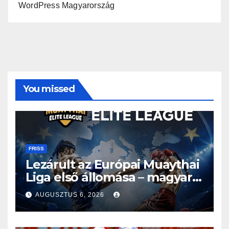
WordPress Magyarország
You missed
FRISS
Lezárult az Európai Muaythai
Liga első állomása – magyar
részvétellel debütált az új
AUGUSZTUS 6, 2026
sorozat