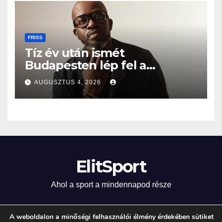
FRISS
Tíz év után ismét
Budapesten lép fel a
Grammy-díjas világsztár
AUGUSZTUS 4, 2026
ElitSport
Ahol a sport a mindennapod része
A weboldalon a minőségi felhasználói élmény érdekében sütiket