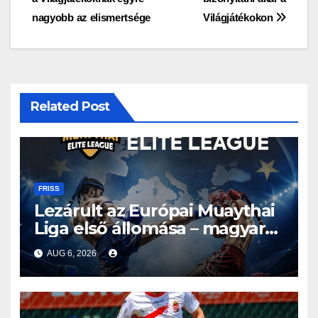
navigáció
nagyobb az elismertsége
Világjátékokon
Related Post
FRISS
Lezárult az Európai Muaythai
Liga első állomása – magyar
részvétellel debütált az új
AUG 6, 2026
sorozat