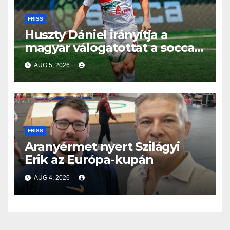
FRISS
Huszty Dániel irányítja a
magyar válogatottat a socca-
világbajnokságon
AUG 5, 2026
FRISS
Aranyérmet nyert Szilágyi
Erik az Európa-kupán
AUG 4, 2026