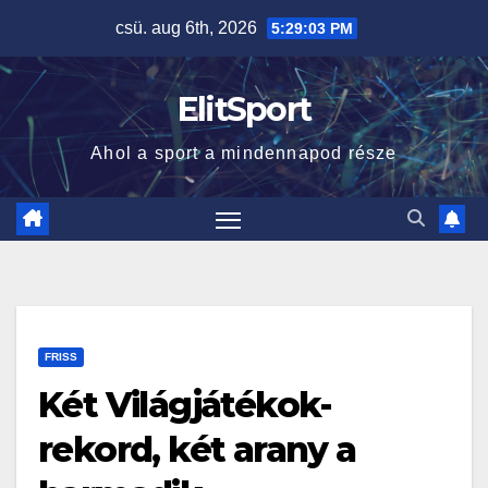
Skip
csü. aug 6th, 2026
5:29:04 PM
to
content
ElitSport
Ahol a sport a mindennapod része
FRISS
Két Világjátékok-
rekord, két arany a