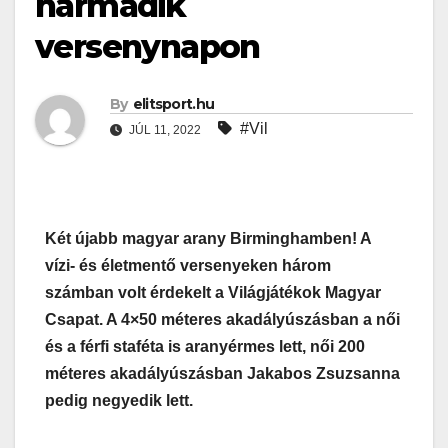
harmadik
versenynapon
By
elitsport.hu
#Vil
JÚL 11, 2022
Két újabb magyar arany Birminghamben! A
vízi- és életmentő versenyeken három
számban volt érdekelt a Világjátékok Magyar
Csapat. A 4×50 méteres akadályúszásban a női
és a férfi staféta is aranyérmes lett, női 200
méteres akadályúszásban Jakabos Zsuzsanna
pedig negyedik lett.