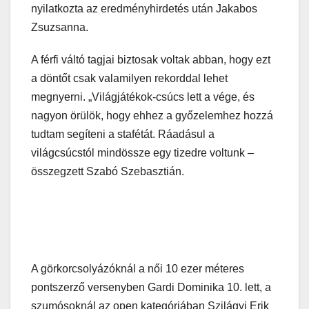
nyilatkozta az eredményhirdetés után Jakabos
Zsuzsanna.
A férfi váltó tagjai biztosak voltak abban, hogy ezt
a döntőt csak valamilyen rekorddal lehet
megnyerni. „Világjátékok-csúcs lett a vége, és
nagyon örülök, hogy ehhez a győzelemhez hozzá
tudtam segíteni a stafétát. Ráadásul a
világcsúcstól mindössze egy tizedre voltunk –
összegzett Szabó Szebasztián.
A görkorcsolyázóknál a női 10 ezer méteres
pontszerző versenyben Gardi Dominika 10. lett, a
szumósoknál az open kategóriában Szilágyi Erik