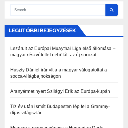
LEGUTÓBBI BEJEGYZÉSEK
Lezárult az Európai Muaythai Liga első állomása –
magyar részvétellel debütált az új sorozat
Huszty Dániel irányítja a magyar válogatottat a
socca-világbajnokságon
Aranyérmet nyert Szilágyi Erik az Európa-kupán
Tíz év után ismét Budapesten lép fel a Grammy-
díjas világsztár
Megvan a magyar négyes a Hungarian Darts