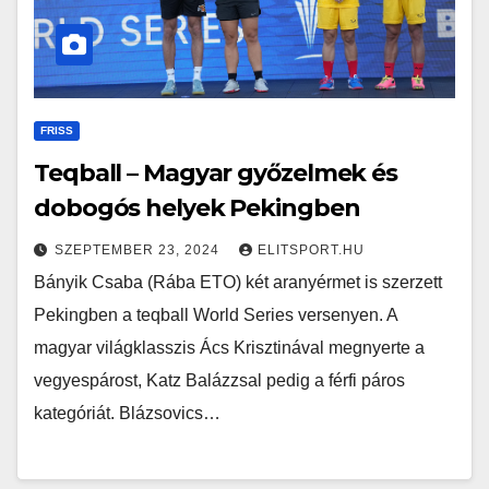
FRISS
Teqball – Magyar győzelmek és
dobogós helyek Pekingben
SZEPTEMBER 23, 2024
ELITSPORT.HU
Bányik Csaba (Rába ETO) két aranyérmet is szerzett
Pekingben a teqball World Series versenyen. A
magyar világklasszis Ács Krisztinával megnyerte a
vegyespárost, Katz Balázzsal pedig a férfi páros
kategóriát. Blázsovics…