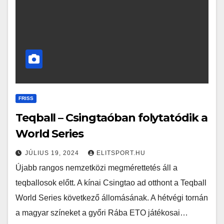
FRISS
Teqball – Csingtaóban folytatódik a
World Series
JÚLIUS 19, 2024
ELITSPORT.HU
Újabb rangos nemzetközi megmérettetés áll a
teqballosok előtt. A kínai Csingtao ad otthont a Teqball
World Series következő állomásának. A hétvégi tornán
a magyar színeket a győri Rába ETO játékosai…