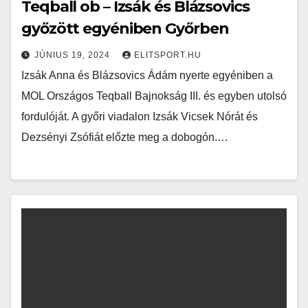
Teqball ob – Izsák és Blázsovics
győzött egyéniben Győrben
JÚNIUS 19, 2024
ELITSPORT.HU
Izsák Anna és Blázsovics Ádám nyerte egyéniben a
MOL Országos Teqball Bajnokság III. és egyben utolsó
fordulóját. A győri viadalon Izsák Vicsek Nórát és
Dezsényi Zsófiát előzte meg a dobogón.…