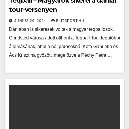
Teqball – Magyarok sikerei a dániai
tour-versenyen
JÚNIUS 26, 2024
ELITSPORT.HU
Dániában is sikeresek voltak a magyar teqballosok.
Grindsted városa adott otthont a Teqball Tour legutóbbi
állomásának, ahol a női párosoknál Kota Gabriella és
Ács Krisztina győzött, megelőzve a Péchy Petra,…