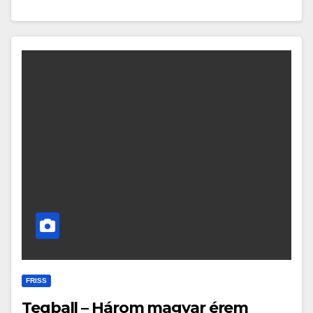
FRISS
Teqball – Három magyar érem