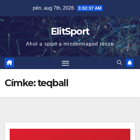
Skip
pén. aug 7th, 2026
3:02:38 AM
to
content
ElitSport
Ahol a sport a mindennapod része
Címke:
teqball