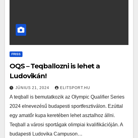
FRISS
OQS – Teqballozni is lehet a
Ludovikán!
JÚNIUS 21, 2024
ELITSPORT.HU
A teqball is bemutatkozik az Olympic Qualifier Series
2024 elnevezésű budapesti sportfesztiválon. Ezúttal
egy amatőr kupa keretében lehet asztalhoz állni.
Teqball a városi sportágak olimpiai kvalifikációján. A
budapesti Ludovika Campuson…