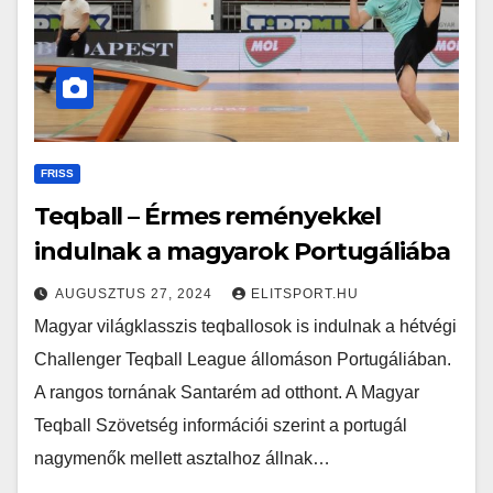
FRISS
Teqball – Érmes reményekkel
indulnak a magyarok Portugáliába
AUGUSZTUS 27, 2024
ELITSPORT.HU
Magyar világklasszis teqballosok is indulnak a hétvégi
Challenger Teqball League állomáson Portugáliában.
A rangos tornának Santarém ad otthont. A Magyar
Teqball Szövetség információi szerint a portugál
nagymenők mellett asztalhoz állnak…