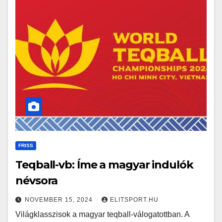
FRISS
Teqball-vb: Íme a magyar indulók
névsora
NOVEMBER 15, 2024
ELITSPORT.HU
Világklasszisok a magyar teqball-válogatottban. A