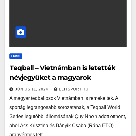
FRISS
Teqball – Vietnámban is letették
névjegyüket a magyarok
JÚNIUS 11, 2024
ELITSPORT.HU
A magyar teqballosok Vietnámban is remekeltek. A
sportág legrangosabb sorozatának, a Teqball World
Series legutóbbi állomásának Quy Nhơn adott otthont,
ahol Ács Krisztina és Bányik Csaba (Rába ETO)
aranyérmes lett…