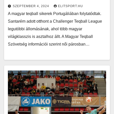
SZEPTEMBER 4, 2024
ELITSPORT.HU
A magyar teqball sikerek Portugáliában folytatódtak.
Santarém adott otthont a Challenger Teqball League
legutóbbi állomásának, ahol több magyar
világklasszis is asztalhoz állt. A Magyar Teqball
Szövetség információi szerint női párosban…