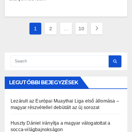
Bejegyzések
1
2
…
10
lapozása
LEGUTÓBBI BEJEGYZÉSEK
Lezárult az Európai Muaythai Liga első állomása –
magyar részvétellel debütált az új sorozat
Huszty Dániel irányítja a magyar válogatottat a
socca-világbajnokságon