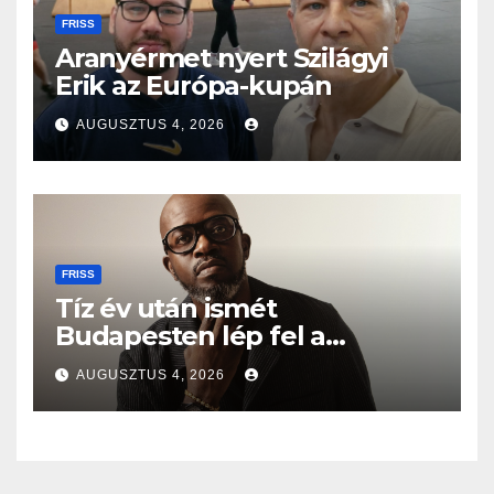
FRISS
Aranyérmet nyert Szilágyi
Erik az Európa-kupán
AUGUSZTUS 4, 2026
FRISS
Tíz év után ismét
Budapesten lép fel a
Grammy-díjas világsztár
AUGUSZTUS 4, 2026