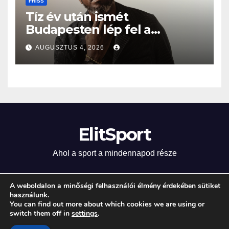
FRISS
Tíz év után ismét
Budapesten lép fel a
Grammy-díjas világsztár
AUGUSZTUS 4, 2026
ElitSport
Ahol a sport a mindennapod része
A weboldalon a minőségi felhasználói élmény érdekében sütiket
használunk.
Proudly powered by WordPress
|
Theme: Newsup by
Themeansar
.
You can find out more about which cookies we are using or
switch them off in
settings
.
Home