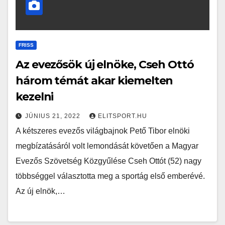
FRISS
Az evezősök új elnöke, Cseh Ottó
három témát akar kiemelten
kezelni
JÚNIUS 21, 2022
ELITSPORT.HU
A kétszeres evezős világbajnok Pető Tibor elnöki
megbízatásáról volt lemondását követően a Magyar
Evezős Szövetség Közgyűlése Cseh Ottót (52) nagy
többséggel választotta meg a sportág első emberévé.
Az új elnök,…