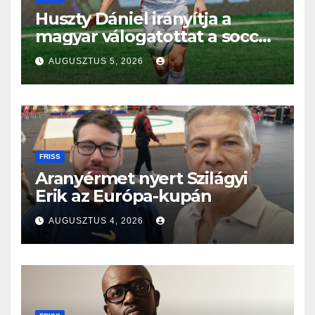
Huszty Dániel irányítja a
magyar válogatottat a socca-
világbajnokságon
AUGUSZTUS 5, 2026
FRISS
Aranyérmet nyert Szilágyi
Erik az Európa-kupán
AUGUSZTUS 4, 2026