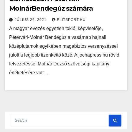
MolnárBendegúz számára
JÚLIUS 26, 2021
ELITSPORT.HU
A magyar evezés egyetlen tokiói képviselője,
Pétervári-Molnár Bendegúz a vasárnap hajnali
középfutamok egyikében magabiztos versenyzéssel
jutott a legjobb tizenkettő közé. A jochapress.hu rövid
felvezetéssel Molnár Dezső szövetségi kapitány
értékelésére volt…