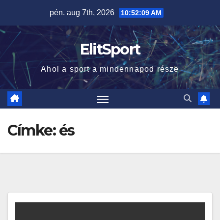
Skip
pén. aug 7th, 2026
10:52:10 AM
to
content
ElitSport
Ahol a sport a mindennapod része
Címke:
és