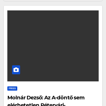
FRISS
Molnár Dezső: Az A-döntő sem
elérhetetlen Pétervári-