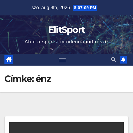
Skip
szo. aug 8th, 2026
8:07:10 PM
to
content
ElitSport
Ahol a sport a mindennapod része
Címke:
énz