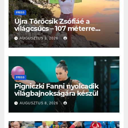
FRISS
Újra Törőcsik Zsófiáé a
világcsúcs – 107 méterre
merült Lastovón
AUGUSZTUS 8, 2026
FRISS
Pigniczki Fanni nyolcadik
világbajnokságára készül
AUGUSZTUS 8, 2026