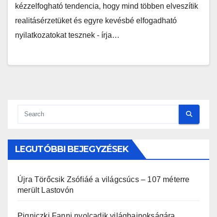
kézzelfogható tendencia, hogy mind többen elveszítik
realitásérzetüket és egyre kevésbé elfogadható
nyilatkozatokat tesznek - írja…
LEGUTÓBBI BEJEGYZÉSEK
Újra Törőcsik Zsófiáé a világcsúcs – 107 méterre
merült Lastovón
Pigniczki Fanni nyolcadik világbajnokságára