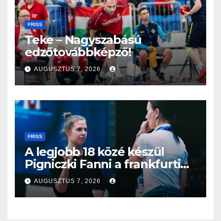
FRISS
Teke – Nagyszabású
edzőtovábbképző!
AUGUSZTUS 7, 2026
FRISS
A legjobb 18 közé készül
Pigniczki Fanni a frankfurti
világbajnokságon
AUGUSZTUS 7, 2026