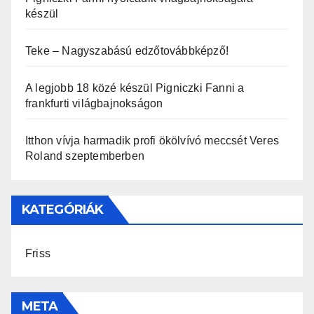
készül
Teke – Nagyszabású edzőtovábbképző!
A legjobb 18 közé készül Pigniczki Fanni a
frankfurti világbajnokságon
Itthon vívja harmadik profi ökölvívó meccsét Veres
Roland szeptemberben
KATEGÓRIÁK
Friss
META