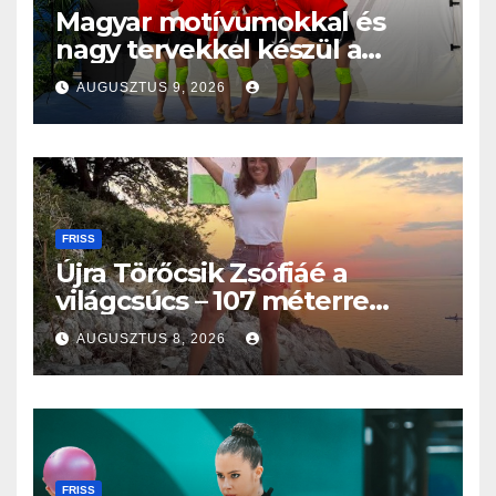
Magyar motívumokkal és
nagy tervekkel készül a
világbajnokságra az együttes
AUGUSZTUS 9, 2026
kéziszercsapat
FRISS
Újra Törőcsik Zsófiáé a
világcsúcs – 107 méterre
merült Lastovón
AUGUSZTUS 8, 2026
FRISS