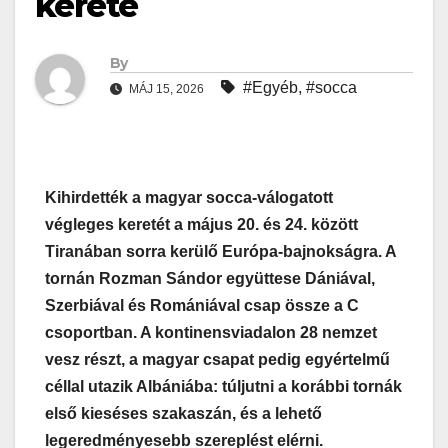
kerete
By
#Egyéb
,
#socca
MÁJ 15, 2026
Kihirdették a magyar socca-válogatott
végleges keretét a május 20. és 24. között
Tiranában sorra kerülő Európa-bajnokságra. A
tornán Rozman Sándor együttese Dániával,
Szerbiával és Romániával csap össze a C
csoportban. A kontinensviadalon 28 nemzet
vesz részt, a magyar csapat pedig egyértelmű
céllal utazik Albániába: túljutni a korábbi tornák
első kieséses szakaszán, és a lehető
legeredményesebb szereplést elérni.