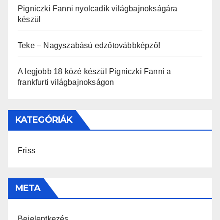
Pigniczki Fanni nyolcadik világbajnokságára
készül
Teke – Nagyszabású edzőtovábbképző!
A legjobb 18 közé készül Pigniczki Fanni a
frankfurti világbajnokságon
KATEGÓRIÁK
Friss
META
Bejelentkezés