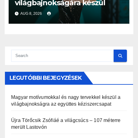
világbajnokságára készül
AUG 8, 2026
LEGUTÓBBI BEJEGYZÉSEK
Magyar motívumokkal és nagy tervekkel készül a
világbajnokságra az együttes kéziszercsapat
Újra Törőcsik Zsófiáé a világcsúcs – 107 méterre
merült Lastovón