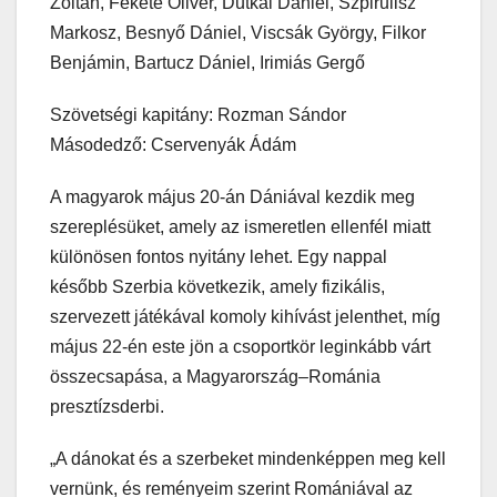
Zoltán, Fekete Olivér, Dutkai Dániel, Szpirulisz
Markosz, Besnyő Dániel, Viscsák György, Filkor
Benjámin, Bartucz Dániel, Irimiás Gergő
Szövetségi kapitány: Rozman Sándor
Másodedző: Cservenyák Ádám
A magyarok május 20-án Dániával kezdik meg
szereplésüket, amely az ismeretlen ellenfél miatt
különösen fontos nyitány lehet. Egy nappal
később Szerbia következik, amely fizikális,
szervezett játékával komoly kihívást jelenthet, míg
május 22-én este jön a csoportkör leginkább várt
összecsapása, a Magyarország–Románia
presztízsderbi.
„A dánokat és a szerbeket mindenképpen meg kell
vernünk, és reményeim szerint Romániával az