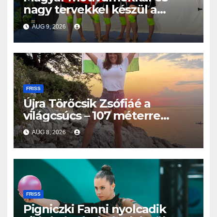
nagy tervekkel készül a
világbajnokságra az együttes
AUG 9, 2026
kéziszercsapat
FRISS
Újra Törőcsik Zsófiáé a
világcsúcs – 107 méterre
merült Lastovón
AUG 8, 2026
FRISS
Pigniczki Fanni nyolcadik