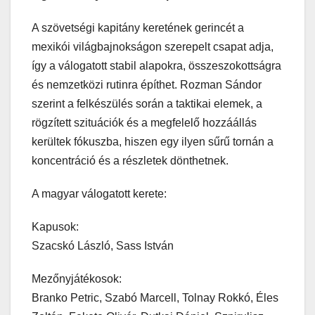
A szövetségi kapitány keretének gerincét a
mexikói világbajnokságon szerepelt csapat adja,
így a válogatott stabil alapokra, összeszokottságra
és nemzetközi rutinra építhet. Rozman Sándor
szerint a felkészülés során a taktikai elemek, a
rögzített szituációk és a megfelelő hozzáállás
kerültek fókuszba, hiszen egy ilyen sűrű tornán a
koncentráció és a részletek dönthetnek.
A magyar válogatott kerete:
Kapusok:
Szacskó László, Sass István
Mezőnyjátékosok:
Branko Petric, Szabó Marcell, Tolnay Rokkó, Éles