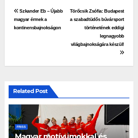
Bejegyzés
Szkander Eb – Újabb
Törőcsik Zsófia: Budapest
magyar érmek a
a szabadtüdős búvársport
navigáció
kontinensbajnokságon
történetének eddigi
legnagyobb
világbajnokságára készül!
Related Post
FRISS
Magyar motívumokkal és