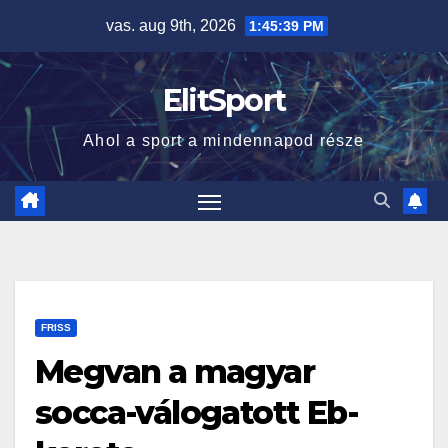
Skip
vas. aug 9th, 2026
1:45:39 PM
to
content
ElitSport
Ahol a sport a mindennapod része
FRISS
Megvan a magyar
socca-válogatott Eb-