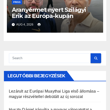
FRISS
Aranyérmet nyert Szilágyi
Erik az Európa-kupán
AUG 4, 2026
LEGUTÓBBI BEJEGYZÉSEK
Lezárult az Európai Muaythai Liga első állomása –
magyar részvétellel debütált az új sorozat
Huszty Dániel irányítja a magyar válogatottat a