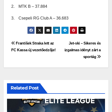
2. MTK B – 37.884
3. Csepeli RG Club A – 36.683
Bejegyzés
František Straka lett az
Jet-ski – Sikeres és
FC Kassa új vezetőedzője!
izgalmas idényt zárt a
navigáció
sportág
Related Post