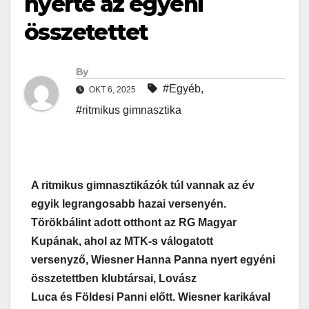
nyerte az egyéni
összetettet
By
#Egyéb
,
OKT 6, 2025
#ritmikus gimnasztika
A ritmikus gimnasztikázók túl vannak az év
egyik legrangosabb hazai versenyén.
Törökbálint adott otthont az RG Magyar
Kupának, ahol az MTK-s válogatott
versenyző, Wiesner Hanna Panna nyert egyéni
összetettben klubtársai, Lovász
Luca és Földesi Panni előtt. Wiesner karikával