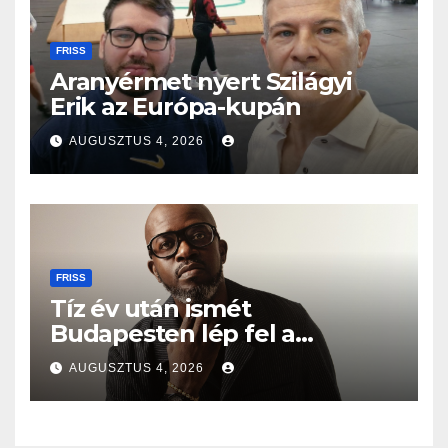
FRISS
Aranyérmet nyert Szilágyi
Erik az Európa-kupán
AUGUSZTUS 4, 2026
FRISS
Tíz év után ismét
Budapesten lép fel a
Grammy-díjas világsztár
AUGUSZTUS 4, 2026