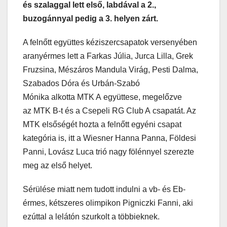
és szalaggal lett első, labdával a 2.,
buzogánnyal pedig a 3. helyen zárt.
A felnőtt együttes kéziszercsapatok versenyében
aranyérmes lett a Farkas Júlia, Jurca Lilla, Grek
Fruzsina, Mészáros Mandula Virág, Pesti Dalma,
Szabados Dóra és Urbán-Szabó
Mónika alkotta MTK A együttese, megelőzve
az MTK B-t és a Csepeli RG Club A csapatát. Az
MTK elsőségét hozta a felnőtt egyéni csapat
kategória is, itt a Wiesner Hanna Panna, Földesi
Panni, Lovász Luca trió nagy fölénnyel szerezte
meg az első helyet.
Sérülése miatt nem tudott indulni a vb- és Eb-
érmes, kétszeres olimpikon Pigniczki Fanni, aki
ezúttal a lelátón szurkolt a többieknek.