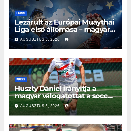
FRISS
Lezárult az Európai Muaythai
Liga első állomása – magyar
részvétellel debütált az új
AUGUSZTUS 6, 2026
sorozat
FRISS
Huszty Dániel irányítja a
magyar válogatottat a socca-
világbajnokságon
AUGUSZTUS 5, 2026