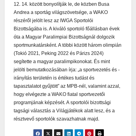
12. 14. között bonyolítják le, de közben Busa
Andrea a sportág világszövetsége, a WAKO
részéről jelölt lesz az IWGA Sportolói
Bizottságába is. A kiváló sportoló főállásban évek
óta a Magyar Paralimpiai Bizottságnál dolgozik
sportmunkatársként. A többi között három olimpián
(Tokió 2021, Peking 2022 és Párizs 2024)
segítette a magyar paralimpikonokat. És mint
jelölti bemutatkozásában írja: „a sportvezetés és -
irányítás területén is értékes tudást és
tapasztalatot gyűjtött” az MPB-nél, valamint azzal,
hogy elvégezte a WAKO fiatal sportvezetői
programjának képzését. A sportolói bizottsági
tagsági választás a Világjátékok alatt lesz, és a
résztvevő sportolók szavazhatnak majd.