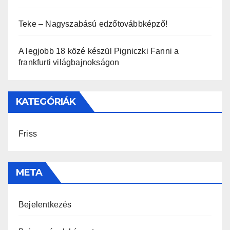
Teke – Nagyszabású edzőtovábbképző!
A legjobb 18 közé készül Pigniczki Fanni a
frankfurti világbajnokságon
KATEGÓRIÁK
Friss
META
Bejelentkezés