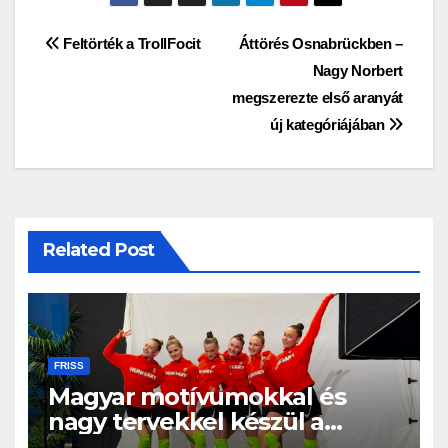
Bejegyzés
Feltörték a TrollFocit
Áttörés Osnabrückben –
Nagy Norbert
navigáció
megszerezte első aranyát
új kategóriájában
Related Post
FRISS
Magyar motívumokkal és
nagy tervekkel készül a
világbajnokságra az együttes