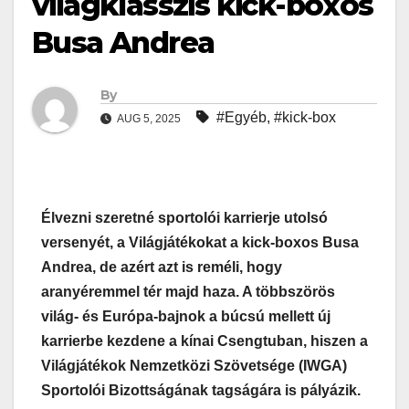
világklasszis kick-boxos
Busa Andrea
By
#Egyéb
,
#kick-box
AUG 5, 2025
Élvezni szeretné sportolói karrierje utolsó
versenyét, a Világjátékokat a kick-boxos Busa
Andrea, de azért azt is reméli, hogy
aranyéremmel tér majd haza. A többszörös
világ- és Európa-bajnok a búcsú mellett új
karrierbe kezdene
a kínai Csengtuban, hiszen a
Világjátékok Nemzetközi Szövetsége (IWGA)
Sportolói Bizottságának tagságára is pályázik.