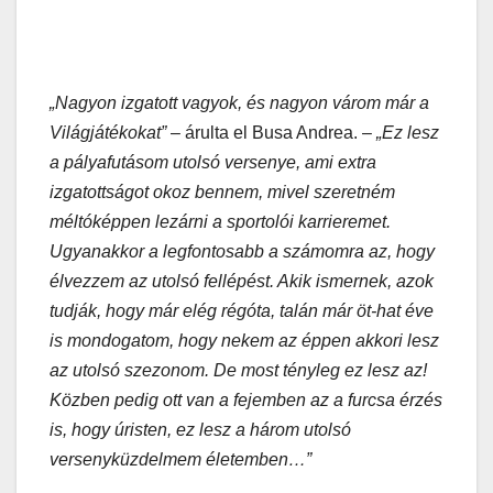
„Nagyon izgatott vagyok, és nagyon várom már a
Világjátékokat”
– árulta el Busa Andrea. –
„Ez lesz
a pályafutásom utolsó versenye, ami extra
izgatottságot okoz bennem, mivel szeretném
méltóképpen lezárni a sportolói karrieremet.
Ugyanakkor a legfontosabb a számomra az, hogy
élvezzem az utolsó fellépést. Akik ismernek, azok
tudják, hogy már elég régóta, talán már öt-hat éve
is mondogatom, hogy nekem az éppen akkori lesz
az utolsó szezonom. De most tényleg ez lesz az!
Közben pedig ott van a fejemben az a furcsa érzés
is, hogy úristen, ez lesz a három utolsó
versenyküzdelmem életemben…”