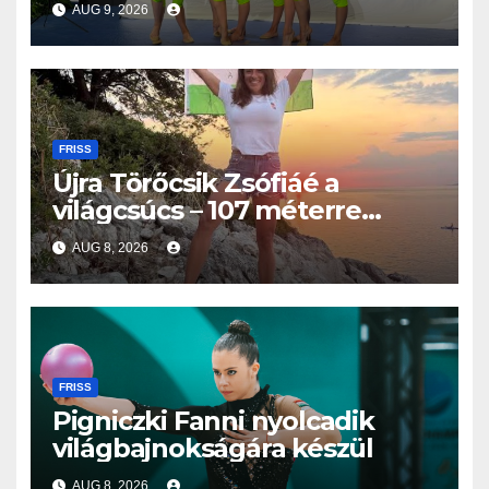
AUG 9, 2026
kéziszercsapat
FRISS
Újra Törőcsik Zsófiáé a
világcsúcs – 107 méterre
merült Lastovón
AUG 8, 2026
FRISS
Pigniczki Fanni nyolcadik
világbajnokságára készül
AUG 8, 2026