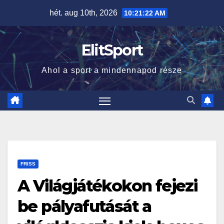
Skip
hét. aug 10th, 2026
10:21:23 AM
to
content
ElitSport
Ahol a sport a mindennapod része
FRISS
A Világjátékokon fejezi
be pályafutását a