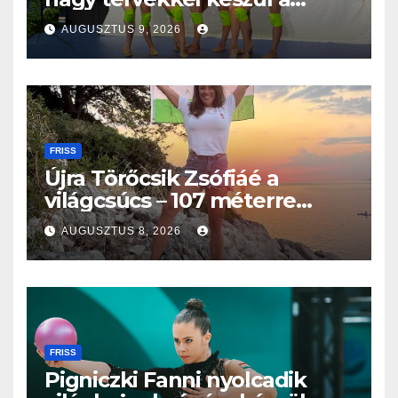
világbajnokságra az együttes
AUGUSZTUS 9, 2026
kéziszercsapat
FRISS
Újra Törőcsik Zsófiáé a
világcsúcs – 107 méterre
merült Lastovón
AUGUSZTUS 8, 2026
FRISS
Pigniczki Fanni nyolcadik