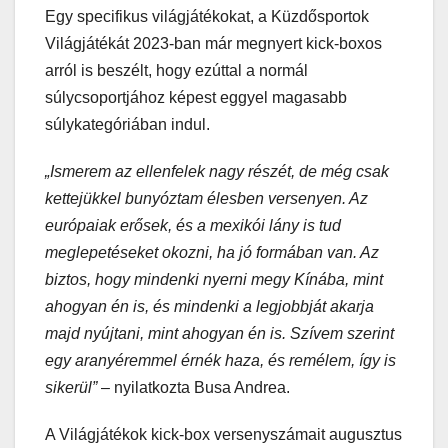
Egy specifikus világjátékokat, a Küzdősportok
Világjátékát 2023-ban már megnyert kick-boxos
arról is beszélt, hogy ezúttal a normál
súlycsoportjához képest eggyel magasabb
súlykategóriában indul.
„Ismerem az ellenfelek nagy részét, de még csak
kettejükkel bunyóztam élesben versenyen. Az
európaiak erősek, és a mexikói lány is tud
meglepetéseket okozni, ha jó formában van. Az
biztos, hogy mindenki nyerni megy Kínába, mint
ahogyan én is, és mindenki a legjobbját akarja
majd nyújtani, mint ahogyan én is. Szívem szerint
egy aranyéremmel érnék haza, és remélem, így is
sikerül”
– nyilatkozta Busa Andrea.
A Világjátékok kick-box versenyszámait augusztus