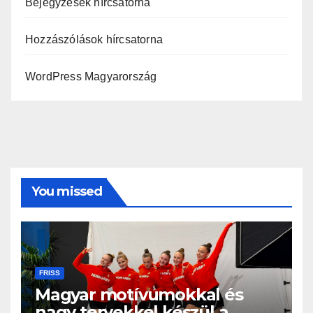
Bejegyzések hírcsatorna
Hozzászólások hírcsatorna
WordPress Magyarország
You missed
FRISS
Magyar motívumokkal és
nagy tervekkel készül a