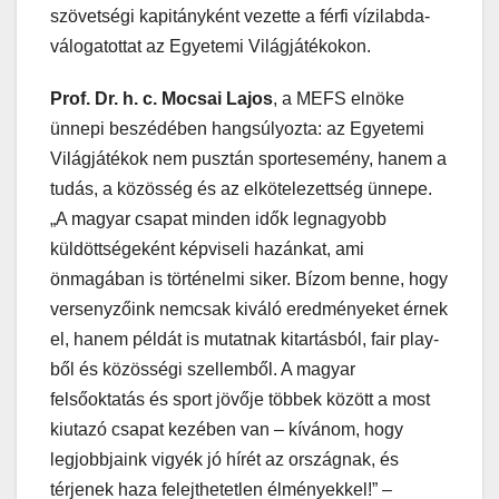
szövetségi kapitányként vezette a férfi vízilabda-
válogatottat az Egyetemi Világjátékokon.
Prof. Dr. h. c. Mocsai Lajos
, a MEFS elnöke
ünnepi beszédében hangsúlyozta: az Egyetemi
Világjátékok nem pusztán sportesemény, hanem a
tudás, a közösség és az elkötelezettség ünnepe.
„A magyar csapat minden idők legnagyobb
küldöttségeként képviseli hazánkat, ami
önmagában is történelmi siker. Bízom benne, hogy
versenyzőink nemcsak kiváló eredményeket érnek
el, hanem példát is mutatnak kitartásból, fair play-
ből és közösségi szellemből. A magyar
felsőoktatás és sport jövője többek között a most
kiutazó csapat kezében van – kívánom, hogy
legjobbjaink vigyék jó hírét az országnak, és
térjenek haza felejthetetlen élményekkel!” –