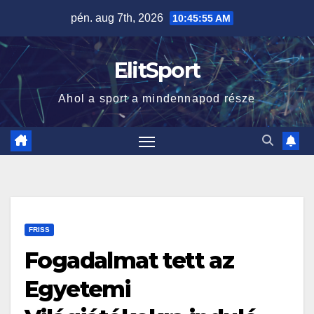
Skip
pén. aug 7th, 2026
10:45:56 AM
to
content
ElitSport
Ahol a sport a mindennapod része
FRISS
Fogadalmat tett az
Egyetemi