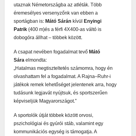
utaznak Németországba az atléták. Több
éremesélyes versenyzőnk van ebben a
sportágban is:
Mátó Sárán
kívül
Enyingi
Patrik
(400 m)és a férfi 4X400-as váltó is
dobogóra állhat – többek között.
A csapat nevében fogadalmat tevő
Mátó
Sára
elmondta:
„Hatalmas megtiszteltetés számomra, hogy én
olvashattam fel a fogadalmat. A Rajna–Ruhr-i
játékok remek lehetőséget jelentenek arra, hogy
tudásunk legjavát nyújtsuk, és sportszerűen
képviseljük Magyarországot.”
A sportolók útját többek között orvosi,
pszichológiai és gyúrói stáb, valamint egy
kommunikációs egység is támogatja. A