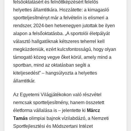
felsőoktatásért és felnőttképzésért felelős
helyettes államtitkára. Hozzátette: a kimagasló
sportteljesítményt már a felvételin is elismeri a
rendszer, 2024-ben hetvenegyen jutottak be ilyen
alapon a felsőoktatásba. „A sportolói életpályát
választó hallgatóknak kétszeres teherrel kell
megküzdeniük, ezért kulcsfontosságú, hogy olyan
támogató közeg vegye őket körül, amely mind a
sportban, mind az oktatásban segíti a
kiteljesedést” – hangsúlyozta a helyettes
államtitkár.
Az Egyetemi Világjátékokon való részvétel
nemcsak sportteljesítmény, hanem összetett
életforma vállalása is – jelentette ki
Märcz
Tamás
olimpiai bajnok vízilabdázó, a Nemzeti
Sportfejlesztési és Módszertani Intézet