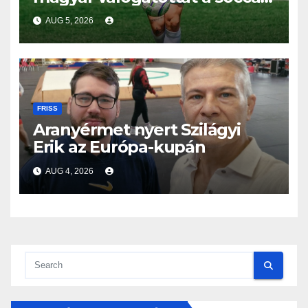
világbajnokságon
AUG 5, 2026
FRISS
Aranyérmet nyert Szilágyi
Erik az Európa-kupán
AUG 4, 2026