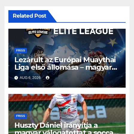
Related Post
FRISS
Lezárult az Európai Muaythai
Liga első állomása – magyar
részvétellel debütált az új
AUG 6, 2026
sorozat
FRISS
Huszty Dániel irányítja a
magyar válogatottat a socca-