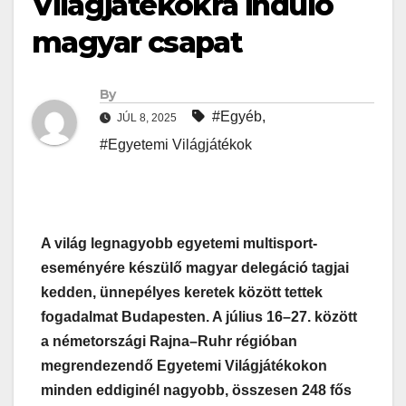
Világjátékokra induló
magyar csapat
By
#Egyéb
,
JÚL 8, 2025
#Egyetemi Világjátékok
A világ legnagyobb egyetemi multisport-
eseményére készülő magyar delegáció tagjai
kedden, ünnepélyes keretek között tettek
fogadalmat Budapesten. A július 16–27. között
a németországi Rajna–Ruhr régióban
megrendezendő Egyetemi Világjátékokon
minden eddiginél nagyobb, összesen 248 fős