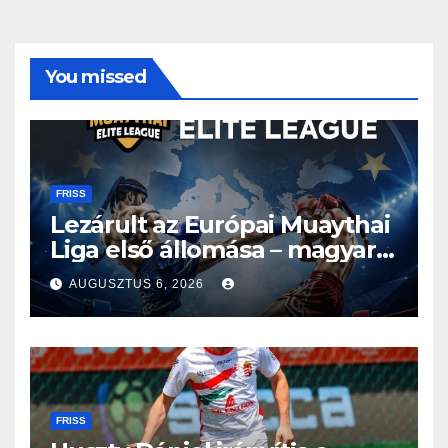
You missed
FRISS
Lezárult az Európai Muaythai
Liga első állomása – magyar
részvétellel debütált az új
AUGUSZTUS 6, 2026
sorozat
FRISS