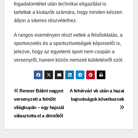
fogadalomtétel után technikai eligazítást is
tartottak a kiutazók számára, hogy minden készen
álljon a sikeres részvételhez.
A rangos eseményen részt vettek a felsőoktatás, a
sportvezetés és a sportszövetségek képviselői is,
jelezve, hogy az egyetemi sport nem csupán a
versenyről, hanem közös nemzeti küldetésről szól.
Bejegyzés
Renner Bálint nagyot
A fehérvári vb után a hazai
versenyzett a felnőtt
bajnokságok következnek
navigáció
világkupán – egy hajszál
választotta el a döntőtől