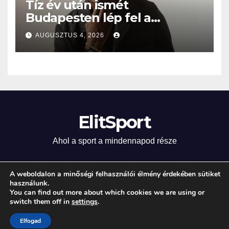
Tíz év után ismét
Budapesten lép fel a
Grammy-díjas világsztár
AUGUSZTUS 4, 2026
ElitSport
Ahol a sport a mindennapod része
A weboldalon a minőségi felhasználói élmény érdekében sütiket
használunk.
Proudly powered by WordPress
|
Theme: Newsup by
Themeansar
.
You can find out more about which cookies we are using or
switch them off in
settings
.
Home
Elfogad