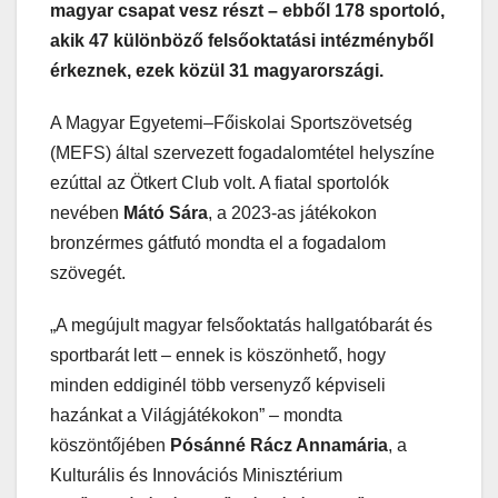
magyar csapat vesz részt – ebből 178 sportoló,
akik 47 különböző felsőoktatási intézményből
érkeznek, ezek közül 31 magyarországi.
A Magyar Egyetemi–Főiskolai Sportszövetség
(MEFS) által szervezett fogadalomtétel helyszíne
ezúttal az Ötkert Club volt. A fiatal sportolók
nevében
Mátó Sára
, a 2023-as játékokon
bronzérmes gátfutó mondta el a fogadalom
szövegét.
„A megújult magyar felsőoktatás hallgatóbarát és
sportbarát lett – ennek is köszönhető, hogy
minden eddiginél több versenyző képviseli
hazánkat a Világjátékokon” – mondta
köszöntőjében
Pósánné Rácz Annamária
, a
Kulturális és Innovációs Minisztérium