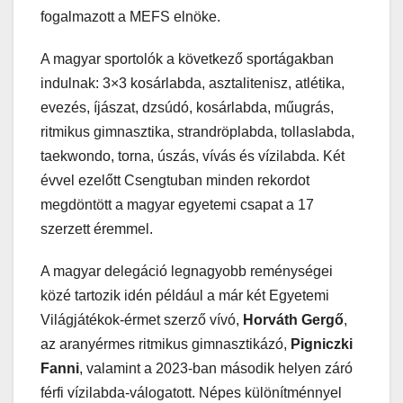
fogalmazott a MEFS elnöke.
A magyar sportolók a következő sportágakban
indulnak: 3×3 kosárlabda, asztalitenisz, atlétika,
evezés, íjászat, dzsúdó, kosárlabda, műugrás,
ritmikus gimnasztika, strandröplabda, tollaslabda,
taekwondo, torna, úszás, vívás és vízilabda. Két
évvel ezelőtt Csengtuban minden rekordot
megdöntött a magyar egyetemi csapat a 17
szerzett éremmel.
A magyar delegáció legnagyobb reménységei
közé tartozik idén például a már két Egyetemi
Világjátékok-érmet szerző vívó,
Horváth Gergő
,
az aranyérmes ritmikus gimnasztikázó,
Pigniczki
Fanni
, valamint a 2023-ban második helyen záró
férfi vízilabda-válogatott. Népes különítménnyel