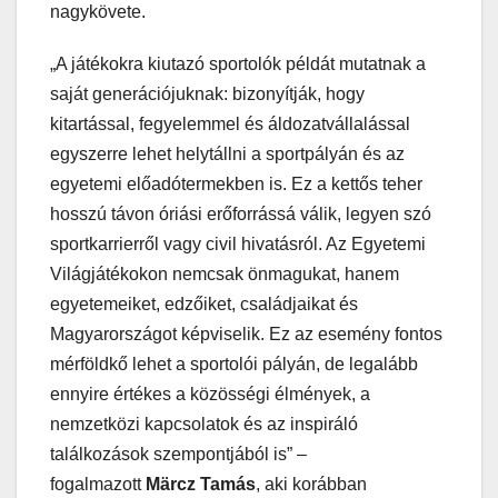
nagykövete.
„A játékokra kiutazó sportolók példát mutatnak a
saját generációjuknak: bizonyítják, hogy
kitartással, fegyelemmel és áldozatvállalással
egyszerre lehet helytállni a sportpályán és az
egyetemi előadótermekben is. Ez a kettős teher
hosszú távon óriási erőforrássá válik, legyen szó
sportkarrierről vagy civil hivatásról. Az Egyetemi
Világjátékokon nemcsak önmagukat, hanem
egyetemeiket, edzőiket, családjaikat és
Magyarországot képviselik. Ez az esemény fontos
mérföldkő lehet a sportolói pályán, de legalább
ennyire értékes a közösségi élmények, a
nemzetközi kapcsolatok és az inspiráló
találkozások szempontjából is” –
fogalmazott
Märcz Tamás
, aki korábban