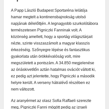
A Papp László Budapest Sportaréna lelátója
hamar megtelt a kontinensbajnokság utolsó
napjának délelőttjén. A legnagyobb szurkolótábora
természetesen Pigniczki Fanninak volt. A
közönség amellett, hogy a sportág világsztárjait
nézte, szinte visszaszámolt a magyar klasszis
érkezéséig. Szőnyegre lépése és fantasztikus
gyakorlata után örökkévalóság volt, mire
megszületett a pontszám. A 34.850 megjelenése
az óriáskivetítőn aztán hatalmas ovációt váltott ki,
ez pedig azt jelentette, hogy Pigniczki a második
helyre került. A verseny hátralévő részében ez
nem változott.
Az aranyérmet az olasz Sofia Raffaeli szerezte
meg, Pigniczki Fanni mögött pedig az izraeli