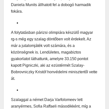
Daniela Munits állhatott fel a dobogó harmadik
fokára.
A folytatásban párizsi olimpiára készülő magyar
rg-s még egy szalag döntőben volt érdekelt. Az
már a jutalomjáték volt számára, és a
közönségnek is. Lendületes, magabiztos
gyakorlatot láthattunk, amelyre 33.150 pontot
kapott Pigniczki, aki az ezüstérmét Szalay-
Bobrovniczky Kristóf honvédelmi minisztertől vette
át.
Szalaggal a német Darja Varfolomeev lett
aranyérmes, Sofia Raffaeli másodikként, míg a