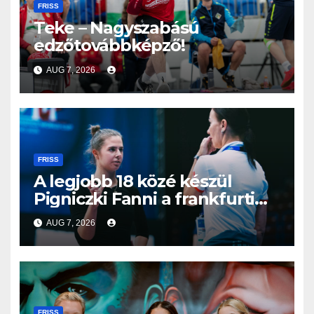
FRISS
Teke – Nagyszabású
edzőtovábbképző!
AUG 7, 2026
FRISS
A legjobb 18 közé készül
Pigniczki Fanni a frankfurti
világbajnokságon
AUG 7, 2026
FRISS