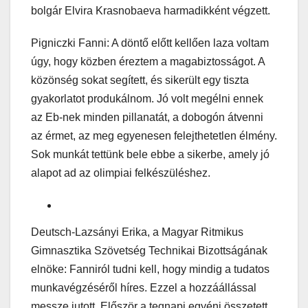
bolgár Elvira Krasnobaeva harmadikként végzett.
Pigniczki Fanni: A döntő előtt kellően laza voltam
úgy, hogy közben éreztem a magabiztosságot. A
közönség sokat segített, és sikerült egy tiszta
gyakorlatot produkálnom. Jó volt megélni ennek
az Eb-nek minden pillanatát, a dobogón átvenni
az érmet, az meg egyenesen felejthetetlen élmény.
Sok munkát tettünk bele ebbe a sikerbe, amely jó
alapot ad az olimpiai felkészüléshez.
Deutsch-Lazsányi Erika, a Magyar Ritmikus
Gimnasztika Szövetség Technikai Bizottságának
elnöke: Fanniról tudni kell, hogy mindig a tudatos
munkavégzéséről híres. Ezzel a hozzáállással
messze jutott. Először a tegnapi egyéni összetett