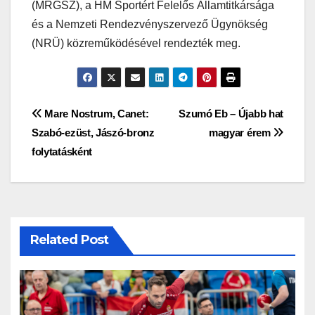
(MRGSZ), a HM Sportért Felelős Államtitkársága
és a Nemzeti Rendezvényszervező Ügynökség
(NRÜ) közreműködésével rendezték meg.
Bejegyzés
Mare Nostrum, Canet:
Szumó Eb – Újabb hat
Szabó-ezüst, Jászó-bronz
magyar érem
navigáció
folytatásként
Related Post