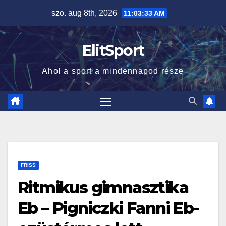
Skip
szo. aug 8th, 2026
11:03:34 AM
to
content
ElitSport
Ahol a sport a mindennapod része
FRISS
Ritmikus gimnasztika
Eb – Pigniczki Fanni Eb-