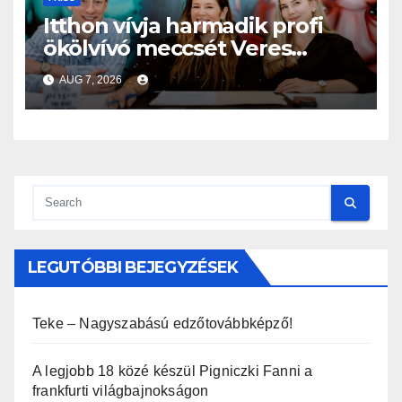
Itthon vívja harmadik profi
ökölvívó meccsét Veres
Roland szeptemberben
AUG 7, 2026
LEGUTÓBBI BEJEGYZÉSEK
Teke – Nagyszabású edzőtovábbképző!
A legjobb 18 közé készül Pigniczki Fanni a
frankfurti világbajnokságon