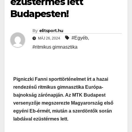
ezüstérmes lett
Budapesten!
By
elitsport.hu
#Egyéb
,
MÁJ 26, 2024
#ritmikus gimnasztika
Pigniczki Fanni sporttörténelmet írt a hazai
rendezésű ritmikus gimnasztika Európa-
bajnokság zárónapján. Az MTK Budapest
versenyzője megszerezte Magyarország első
egyéni Eb-érmét, miután a szerdöntők során
labdával ezüstérmes lett.