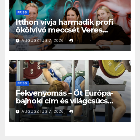
FRISS
Itthon vívja harmadik profi
ökölvívó meccsét Veres
Roland szeptemberben
AUGUSZTUS 7, 2026
FRISS
Fekvenyomás – Öt Európa-
bajnoki cím és világcsúcs
eddig!
AUGUSZTUS 7, 2026