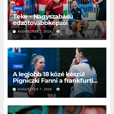
FRISS
Teke – Nagyszabású
edzőtovábbképző!
AUGUSZTUS 7, 2026
FRISS
A legjobb 18 közé készül
Pigniczki Fanni a frankfurti
világbajnokságon
AUGUSZTUS 7, 2026