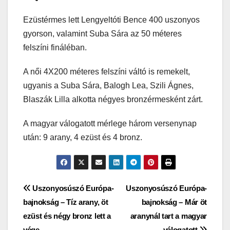
Ezüstérmes lett Lengyeltóti Bence 400 uszonyos
gyorson, valamint Suba Sára az 50 méteres
felszíni fináléban.
A női 4X200 méteres felszíni váltó is remekelt,
ugyanis a Suba Sára, Balogh Lea, Szili Ágnes,
Blaszák Lilla alkotta négyes bronzérmesként zárt.
A magyar válogatott mérlege három versenynap
után: 9 arany, 4 ezüst és 4 bronz.
Bejegyzés
Uszonyosúszó Európa-
Uszonyosúszó Európa-
bajnokság – Tíz arany, öt
bajnokság – Már öt
navigáció
ezüst és négy bronz lett a
aranynál tart a magyar
vége
válogatott