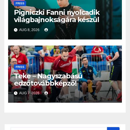
FRISS
Pigniczki Fanni nyolcadik
világbajnokságára készül
AUG 8, 2026
FRISS
Teke – Nagyszabású
edzőtovábbképző!
AUG 7, 2026