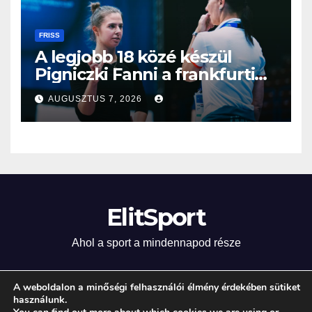
FRISS
A legjobb 18 közé készül
Pigniczki Fanni a frankfurti
világbajnokságon
AUGUSZTUS 7, 2026
ElitSport
Ahol a sport a mindennapod része
A weboldalon a minőségi felhasználói élmény érdekében sütiket
használunk.
Proudly powered by WordPress
|
Theme: Newsup by
Themeansar
.