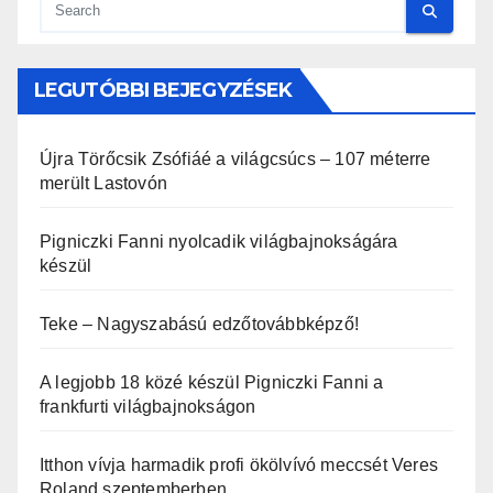
LEGUTÓBBI BEJEGYZÉSEK
Újra Törőcsik Zsófiáé a világcsúcs – 107 méterre
merült Lastovón
Pigniczki Fanni nyolcadik világbajnokságára
készül
Teke – Nagyszabású edzőtovábbképző!
A legjobb 18 közé készül Pigniczki Fanni a
frankfurti világbajnokságon
Itthon vívja harmadik profi ökölvívó meccsét Veres
Roland szeptemberben