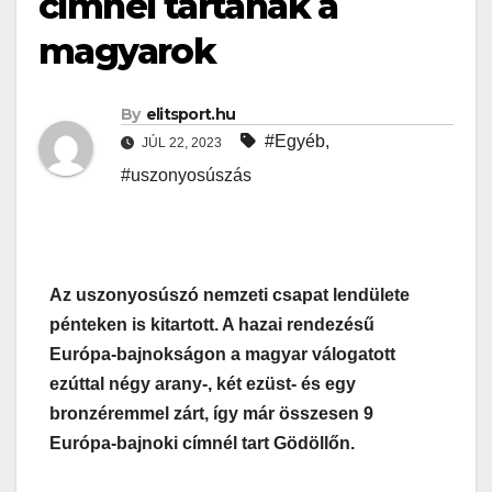
címnél tartanak a
magyarok
By
elitsport.hu
#Egyéb
,
JÚL 22, 2023
#uszonyosúszás
Az uszonyosúszó nemzeti csapat lendülete
pénteken is kitartott. A hazai rendezésű
Európa-bajnokságon a magyar válogatott
ezúttal négy arany-, két ezüst- és egy
bronzéremmel zárt, így már összesen 9
Európa-bajnoki címnél tart Gödöllőn.