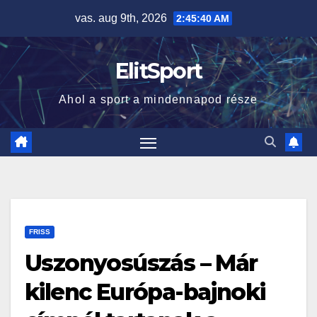
Skip
vas. aug 9th, 2026
2:45:40 AM
to
content
ElitSport
Ahol a sport a mindennapod része
FRISS
Uszonyosúszás – Már
kilenc Európa-bajnoki