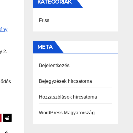
KATEGÓRIÁK
Friss
ény
META
y 2.
Bejelentkezés
Bejegyzések hírcsatorna
klődés
Hozzászólások hírcsatorna
WordPress Magyarország