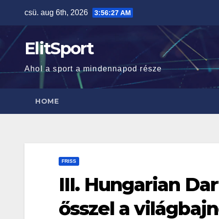
Skip
csü. aug 6th, 2026
3:56:27 AM
to
content
ElitSport
Ahol a sport a mindennapod része
HOME
FRISS
III. Hungarian Da
ősszel a világbaj