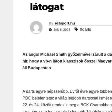
látogat
By
elitsport.hu
#darts
JAN 6, 2023
Az angol Michael Smith győzelmével zárult a d
hír, hogy a vb-n látott klasszisok ősszel Magyar
áll Budapesten.
A darts egyre népszerűbb. Évről évre egyre többen 
PDC bejelentette: a világ legjobb dartsosai ismét 
22. és 24. között rendezik meg a BOK Csarnokban 
lesz, így a pro tour ranglista legjobb 16 játékosa v