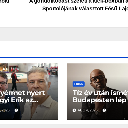
noki
A gondolkodást szereti a kick-boxban 
Sportolójának választott Fésű La
FRISS
yérmet nyert
Tíz év után ismé
gyi Erik az
Budapesten lép 
ópa-kupán
a Grammy-díjas
, 2026
AUG 4, 2026
világsztár