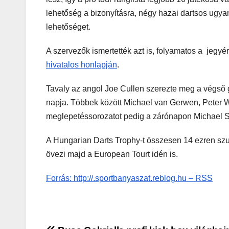
lehetőség a bizonyításra, négy hazai dartsos ugyan
lehetőséget.
A szervezők ismertették azt is, folyamatos a jegyé
hivatalos honlapján
.
Tavaly az angol Joe Cullen szerezte meg a végső gy
napja. Többek között Michael van Gerwen, Peter W
meglepetéssorozatot pedig a zárónapon Michael Sm
A Hungarian Darts Trophy-t összesen 14 ezren szu
övezi majd a European Tourt idén is.
Forrás: http://.sportbanyaszat.reblog.hu – RSS