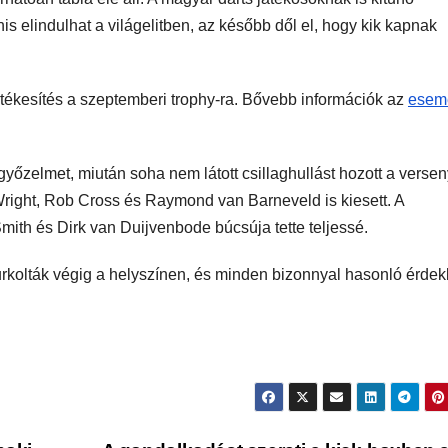
is elindulhat a világelitben, az később dől el, hogy kik kapnak
rtékesítés a szeptemberi trophy-ra. Bővebb információk az
esem
őzelmet, miután soha nem látott csillaghullást hozott a versen
right, Rob Cross és Raymond van Barneveld is kiesett. A
ith és Dirk van Duijvenbode búcsúja tette teljessé.
rkolták végig a helyszínen, és minden bizonnyal hasonló érde