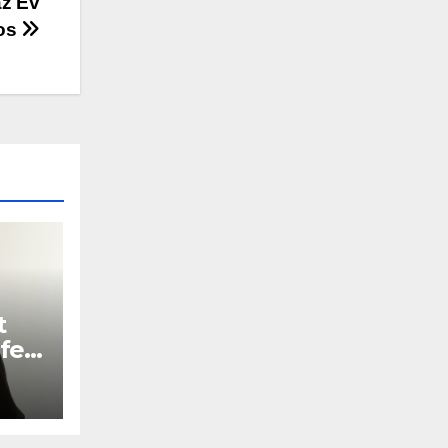
az Év
jos
t
fel