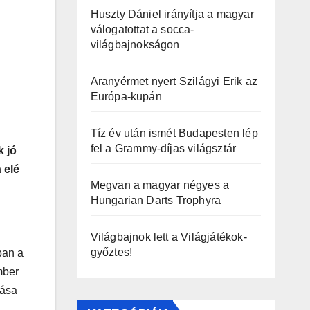
Huszty Dániel irányítja a magyar
válogatottat a socca-
világbajnokságon
Aranyérmet nyert Szilágyi Erik az
Európa-kupán
Tíz év után ismét Budapesten lép
fel a Grammy-díjas világsztár
k jó
 elé
Megvan a magyar négyes a
Hungarian Darts Trophyra
Világbajnok lett a Világjátékok-
győztes!
ban a
mber
mása