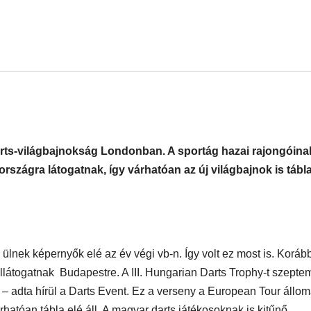
arts-világbajnokság Londonban. A sportág hazai rajongóina
országra látogatnak, így várhatóan az új világbajnok is tábla
ülnek képernyők elé az év végi vb-n. Így volt ez most is. Koráb
ellátogatnak Budapestre. A III. Hungarian Darts Trophy-t szepte
– adta hírül a Darts Event. Ez a verseny a European Tour állo
árhatóan tábla elé áll. A magyar darts játékosoknak is kitűnő