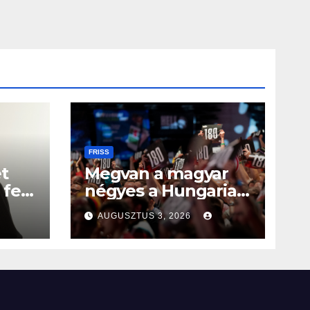
FRISS
t
Megvan a magyar
fel
négyes a Hungarian
Darts Trophyra
AUGUSZTUS 3, 2026