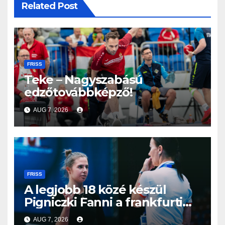
Related Post
FRISS
Teke – Nagyszabású
edzőtovábbképző!
AUG 7, 2026
FRISS
A legjobb 18 közé készül
Pigniczki Fanni a frankfurti
világbajnokságon
AUG 7, 2026