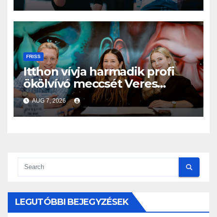
FRISS
Itthon vívja harmadik profi
ökölvívó meccsét Veres
Roland szeptemberben
AUG 7, 2026
LEGUTÓBBI BEJEGYZÉSEK