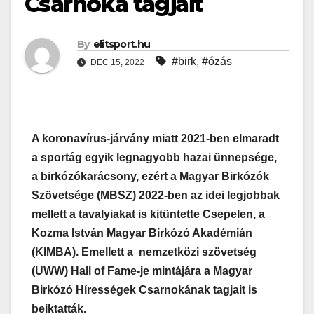
Csarnoka tagjait
By
elitsport.hu
#birk
,
#ózás
DEC 15, 2022
A koronavírus-járvány miatt 2021-ben elmaradt
a sportág egyik legnagyobb hazai ünnepsége,
a birkózókarácsony, ezért a Magyar Birkózók
Szövetsége (MBSZ) 2022-ben az idei legjobbak
mellett a tavalyiakat is kitüntette Csepelen, a
Kozma István Magyar Birkózó Akadémián
(KIMBA). Emellett a nemzetközi szövetség
(UWW) Hall of Fame-je mintájára a Magyar
Birkózó Hírességek Csarnokának tagjait is
beiktatták.