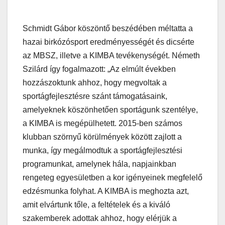
Schmidt Gábor köszöntő beszédében méltatta a
hazai birkózósport eredményességét és dicsérte
az MBSZ, illetve a KIMBA tevékenységét. Németh
Szilárd így fogalmazott: „Az elmúlt években
hozzászoktunk ahhoz, hogy megvoltak a
sportágfejlesztésre szánt támogatásaink,
amelyeknek köszönhetően sportágunk szentélye,
a KIMBA is megépülhetett. 2015-ben számos
klubban szörnyű körülmények között zajlott a
munka, így megálmodtuk a sportágfejlesztési
programunkat, amelynek hála, napjainkban
rengeteg egyesületben a kor igényeinek megfelelő
edzésmunka folyhat. A KIMBA is meghozta azt,
amit elvártunk tőle, a feltételek és a kiváló
szakemberek adottak ahhoz, hogy elérjük a