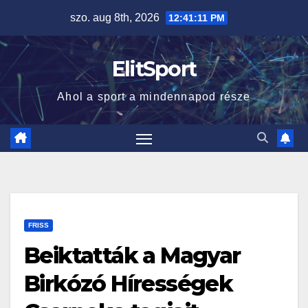
Skip
szo. aug 8th, 2026
12:41:12 PM
to
content
ElitSport
Ahol a sport a mindennapod része
FRISS
Beiktatták a Magyar
Birkózó Hírességek