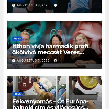
világbajnokságon
AUGUSZTUS 7, 2026
FRISS
Itthon vívja harmadik profi
ökölvívó meccsét Veres
Roland szeptemberben
AUGUSZTUS 7, 2026
FRISS
Fekvenyomás – Öt Európa-
bajnoki cím és világcsúcs