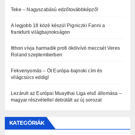
Teke – Nagyszabású edzőtovábbképző!
A legjobb 18 közé készül Pigniczki Fanni a
frankfurti világbajnokságon
Itthon vívja harmadik profi ökölvívó meccsét Veres
Roland szeptemberben
Fekvenyomás – Öt Európa-bajnoki cím és
világcsúcs eddig!
Lezárult az Európai Muaythai Liga első állomása –
magyar részvétellel debütált az új sorozat
KATEGÓRIÁK