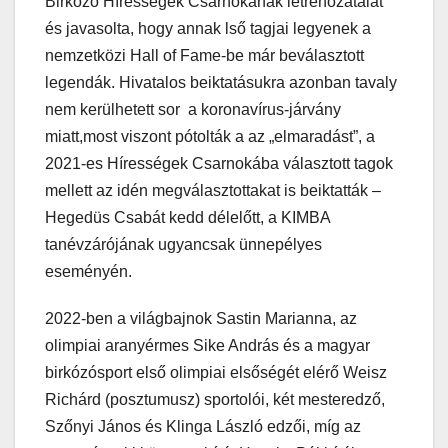
Birkózó Hírességek Csarnokának létrehozatalát
és javasolta, hogy annak lső tagjai legyenek a
nemzetközi Hall of Fame-be már beválasztott
legendák. Hivatalos beiktatásukra azonban tavaly
nem kerülhetett sor a koronavírus-járvány
miatt,most viszont pótolták a az „elmaradást”, a
2021-es Hírességek Csarnokába választott tagok
mellett az idén megválasztottakat is beiktatták –
Hegedüs Csabát kedd délelőtt, a KIMBA
tanévzárójának ugyancsak ünnepélyes
eseményén.
2022-ben a világbajnok Sastin Marianna, az
olimpiai aranyérmes Sike András és a magyar
birkózósport első olimpiai elsőségét elérő Weisz
Richárd (posztumusz) sportolói, két mesteredző,
Szőnyi János és Klinga László edzői, míg az