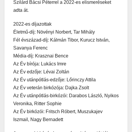
Szilárd Bácsi Péterrel a 2022-es elismeréseket
adta át.
2022-es díjazottak
Életmű-díj: Növényi Norbert, Tar Mihály
Fél évszázad-díj: Kálmán Tibor, Kurucz István,
Savanya Ferenc
Média-díj: Krasznai Bence
Az Év bírója: Lukács Imre
Az Év edzője: Lévai Zoltán
Az Év utánpótlás-edzője: Lőrinczy Attila
Az Év veterán birkózója: Dajka Zsolt
Az Év utánpótlás-birkózói: Darabos László, Nyikos
Veronika, Ritter Sophie
Az Év birkózói: Fritsch Róbert, Muszukajev
Iszmail, Nagy Bernadett