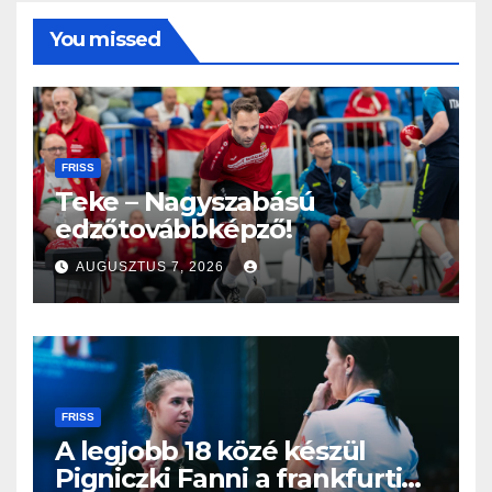
You missed
FRISS
Teke – Nagyszabású
edzőtovábbképző!
AUGUSZTUS 7, 2026
FRISS
A legjobb 18 közé készül
Pigniczki Fanni a frankfurti