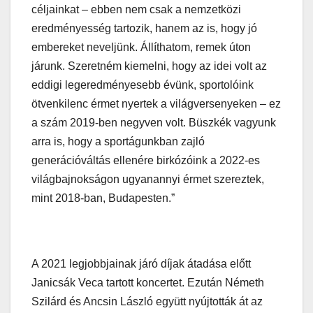
céljainkat – ebben nem csak a nemzetközi
eredményesség tartozik, hanem az is, hogy jó
embereket neveljünk. Állíthatom, remek úton
járunk. Szeretném kiemelni, hogy az idei volt az
eddigi legeredményesebb évünk, sportolóink
ötvenkilenc érmet nyertek a világversenyeken – ez
a szám 2019-ben negyven volt. Büszkék vagyunk
arra is, hogy a sportágunkban zajló
generációváltás ellenére birkózóink a 2022-es
világbajnokságon ugyanannyi érmet szereztek,
mint 2018-ban, Budapesten.”
A 2021 legjobbjainak járó díjak átadása előtt
Janicsák Veca tartott koncertet. Ezután Németh
Szilárd és Ancsin László együtt nyújtották át az