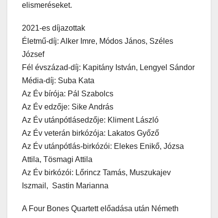
elismeréseket.
2021-es díjazottak
Életmű-díj: Alker Imre, Módos János, Széles
József
Fél évszázad-díj: Kapitány István, Lengyel Sándor
Média-díj: Suba Kata
Az Év bírója: Pál Szabolcs
Az Év edzője: Sike András
Az Év utánpótlásedzője: Kliment László
Az Év veterán birkózója: Lakatos Győző
Az Év utánpótlás-birkózói: Elekes Enikő, Józsa
Attila, Tösmagi Attila
Az Év birkózói: Lőrincz Tamás, Muszukajev
Iszmail, Sastin Marianna
A Four Bones Quartett előadása után Németh