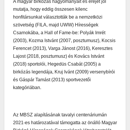
A magyar birkózás hagyományait és erejét jól
mutatja, hogy eddig összesen kilenc
honfitársunkat választották be a nemzetközi
szövetség (FILA, majd UWW) Hírességek
Csarnokába, a Hall of Fame-be: Polyák Imrét
(2003), Kozma Istvánt (2007, posztumusz), Kocsis
Ferencet (2013), Varga Jánost (2016), Keresztes
Lajost (2018, posztumusz) és Kovács Istvánt
(2018) sportolói, Hegedüs Csabát (2005) a
birkózás legendája, Kruj Ivánt (2009) versenybírói
és Gáspár Tamást (2013) sportvezetői
kategóriában.
Az MBSZ alapításának tavalyi centenáriumán
2021-es határozatával támogatta az önálló Magyar