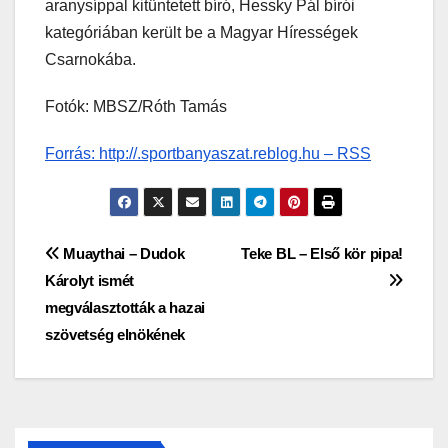
aranysíppal kitüntetett bíró, Hessky Pál bírói
kategóriában került be a Magyar Hírességek
Csarnokába.
Fotók: MBSZ/Róth Tamás
Forrás: http://.sportbanyaszat.reblog.hu – RSS
Bejegyzés
Muaythai – Dudok
Teke BL – Első kör pipa!
Károlyt ismét
navigáció
megválasztották a hazai
szövetség elnökének