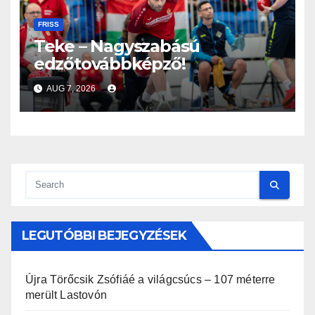
FRISS
Teke – Nagyszabású
edzőtovábbképző!
AUG 7, 2026
LEGUTÓBBI BEJEGYZÉSEK
Újra Törőcsik Zsófiáé a világcsúcs – 107 méterre
merült Lastovón