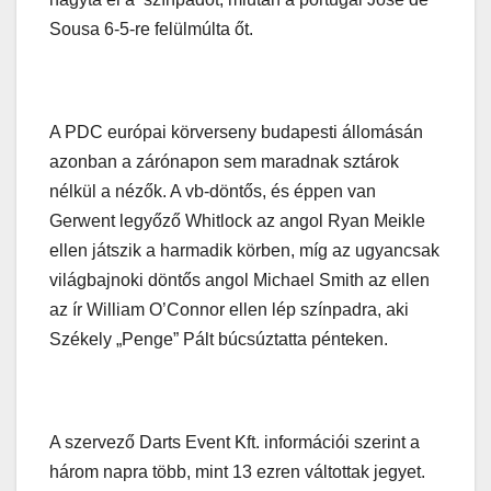
Sousa 6-5-re felülmúlta őt.
A PDC európai körverseny budapesti állomásán
azonban a zárónapon sem maradnak sztárok
nélkül a nézők. A vb-döntős, és éppen van
Gerwent legyőző Whitlock az angol Ryan Meikle
ellen játszik a harmadik körben, míg az ugyancsak
világbajnoki döntős angol Michael Smith az ellen
az ír William O’Connor ellen lép színpadra, aki
Székely „Penge” Pált búcsúztatta pénteken.
A szervező Darts Event Kft. információi szerint a
három napra több, mint 13 ezren váltottak jegyet.