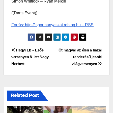
Simon Whitlock – Ryan Meikle
((Darts Event))
Forrás: http://.sportbanyaszat.reblog.hu – RSS
Bejegyzés
Hegyi Eb – Esős
Öt magyar az élen a hazai
versenyen 8. lett Nagy
rendezésű jet-ski
navigáció
Norbert
világversenyen
Related Post