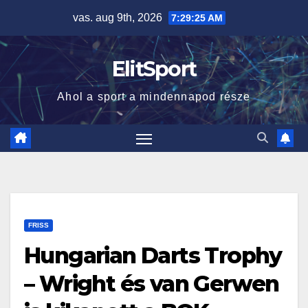
Skip
vas. aug 9th, 2026
7:29:26 AM
to
content
ElitSport
Ahol a sport a mindennapod része
FRISS
Hungarian Darts Trophy
– Wright és van Gerwen