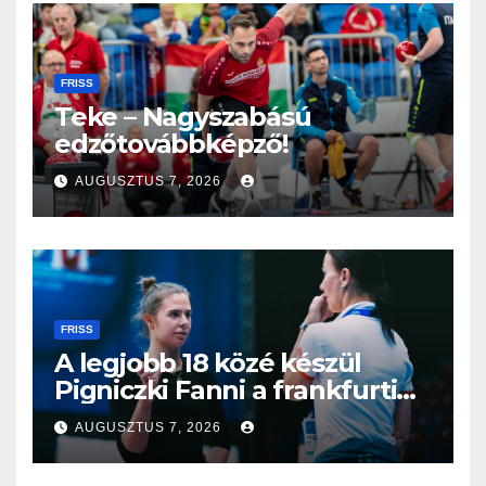
FRISS
Teke – Nagyszabású
edzőtovábbképző!
AUGUSZTUS 7, 2026
FRISS
A legjobb 18 közé készül
Pigniczki Fanni a frankfurti
világbajnokságon
AUGUSZTUS 7, 2026