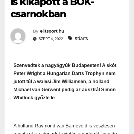
is kikapott a BOK-
csarnokban
By
elitsport.hu
#darts
SZEPT 4, 2022
Szenvedtek a nagyágyúk Budapesten! A skót
Peter Wright a Hungarian Darts Trophyn nem
jutott túl a walesi Jim Williamsen, a holland
Michael van Gerwent pedig az ausztrál Simon
Whitlock győzte le.
A holland Raymond van Barneveld is vesztesen
hagyta el a színpadot, miután a portugál Jose de