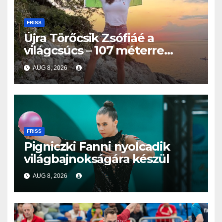
FRISS
Újra Törőcsik Zsófiáé a
világcsúcs – 107 méterre
merült Lastovón
AUG 8, 2026
FRISS
Pigniczki Fanni nyolcadik
világbajnokságára készül
AUG 8, 2026