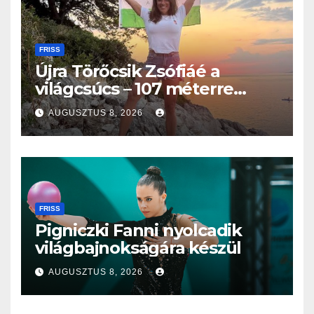
FRISS
Újra Törőcsik Zsófiáé a
világcsúcs – 107 méterre
merült Lastovón
AUGUSZTUS 8, 2026
FRISS
Pigniczki Fanni nyolcadik
világbajnokságára készül
AUGUSZTUS 8, 2026