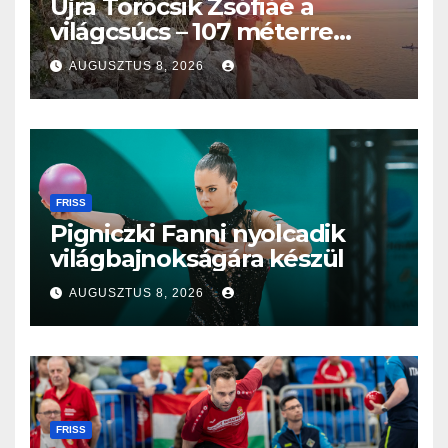
Újra Törőcsik Zsófiáé a
világcsúcs – 107 méterre
merült Lastovón
AUGUSZTUS 8, 2026
FRISS
Pigniczki Fanni nyolcadik
világbajnokságára készül
AUGUSZTUS 8, 2026
FRISS