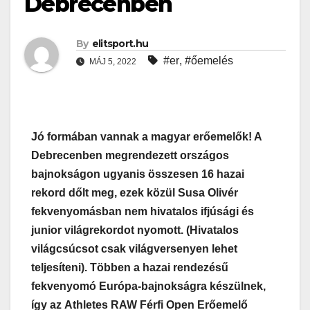
Debrecenben
By
elitsport.hu
#er
,
#őemelés
MÁJ 5, 2022
Jó formában vannak a magyar erőemelők! A
Debrecenben megrendezett országos
bajnokságon ugyanis összesen 16 hazai
rekord dőlt meg, ezek közül Susa Olivér
fekvenyomásban nem hivatalos ifjúsági és
junior világrekordot nyomott. (Hivatalos
világcsúcsot csak világversenyen lehet
teljesíteni). Többen a hazai rendezésű
fekvenyomó Európa-bajnokságra készülnek,
így az Athletes RAW Férfi Open Erőemelő