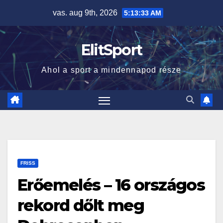
Skip
vas. aug 9th, 2026
5:13:33 AM
to
content
ElitSport
Ahol a sport a mindennapod része
FRISS
Erőemelés – 16 országos
rekord dőlt meg