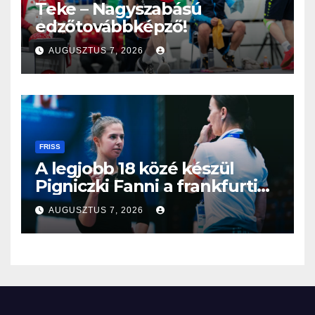
Teke – Nagyszabású
edzőtovábbképző!
AUGUSZTUS 7, 2026
FRISS
A legjobb 18 közé készül
Pigniczki Fanni a frankfurti
világbajnokságon
AUGUSZTUS 7, 2026