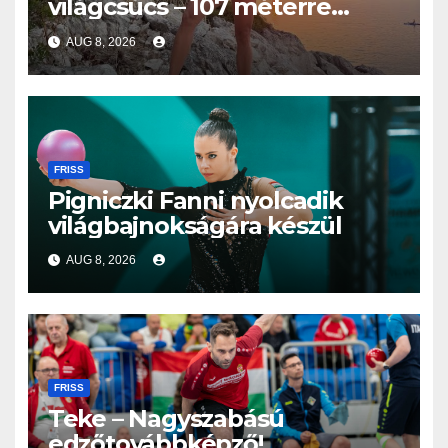
világcsúcs – 107 méterre
merült Lastovón
AUG 8, 2026
FRISS
Pigniczki Fanni nyolcadik
világbajnokságára készül
AUG 8, 2026
FRISS
Teke – Nagyszabású
edzőtovábbképző!