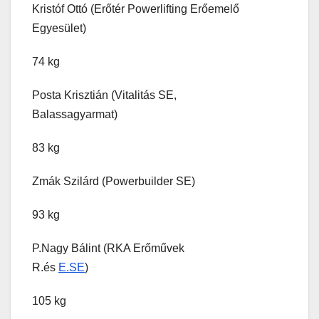
Kristóf Ottó (Erőtér Powerlifting Erőemelő
Egyesület)
74 kg
Posta Krisztián (Vitalitás SE,
Balassagyarmat)
83 kg
Zmák Szilárd (Powerbuilder SE)
93 kg
P.Nagy Bálint (RKA Erőművek
R.és
E.SE
)
105 kg