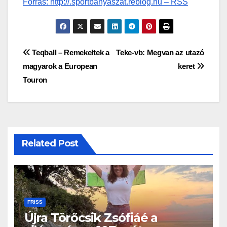
Forrás: http://.sportbanyaszat.reblog.hu – RSS
Bejegyzés
Teqball – Remekeltek a
Teke-vb: Megvan az utazó
magyarok a European
keret
navigáció
Touron
Related Post
FRISS
Újra Törőcsik Zsófiáé a