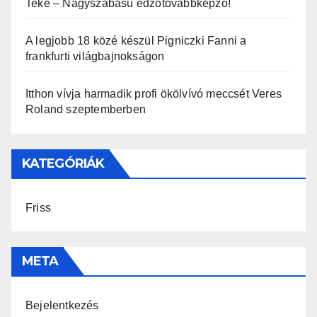
Teke – Nagyszabású edzőtovábbképző!
A legjobb 18 közé készül Pigniczki Fanni a
frankfurti világbajnokságon
Itthon vívja harmadik profi ökölvívó meccsét Veres
Roland szeptemberben
KATEGÓRIÁK
Friss
META
Bejelentkezés