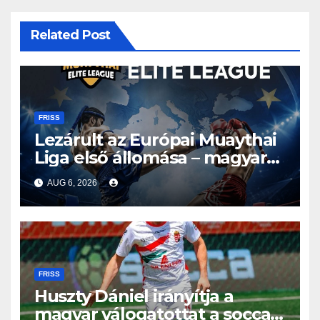
Related Post
FRISS
Lezárult az Európai Muaythai
Liga első állomása – magyar
részvétellel debütált az új
AUG 6, 2026
sorozat
FRISS
Huszty Dániel irányítja a
magyar válogatottat a socca-