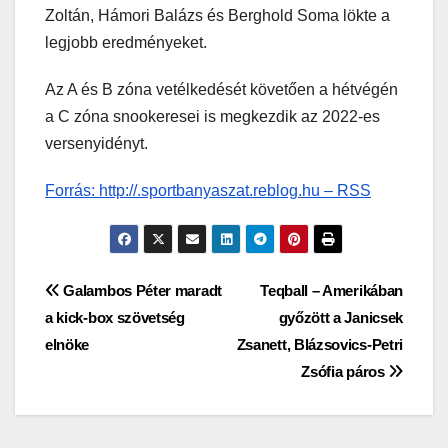
Zoltán, Hámori Balázs és Berghold Soma lökte a
legjobb eredményeket.
Az A és B zóna vetélkedését követően a hétvégén
a C zóna snookeresei is megkezdik az 2022-es
versenyidényt.
Forrás: http://.sportbanyaszat.reblog.hu – RSS
Bejegyzés
Galambos Péter maradt
Teqball – Amerikában
a kick-box szövetség
győzött a Janicsek
navigáció
elnöke
Zsanett, Blázsovics-Petri
Zsófia páros