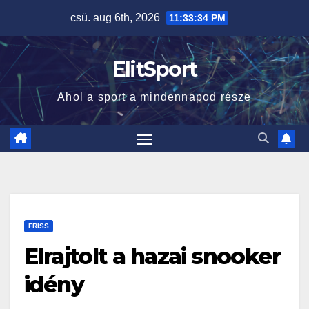
Skip
csü. aug 6th, 2026
11:33:35 PM
to
content
ElitSport
Ahol a sport a mindennapod része
FRISS
Elrajtolt a hazai snooker
idény