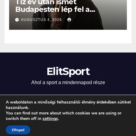
Tíz év után ismét
Budapesten lép fel a
Grammy-díjas világsztár
AUGUSZTUS 4, 2026
ElitSport
Ahol a sport a mindennapod része
A weboldalon a minőségi felhasználói élmény érdekében sütiket
használunk.
Proudly powered by WordPress
|
Theme: Newsup by
Themeansar
.
You can find out more about which cookies we are using or
switch them off in
settings
.
Home
Elfogad