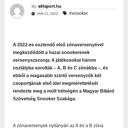
By
elitsport.hu
#snooker
JAN 21, 2022
A 2022-es esztendő első zónaversenyével
megkezdődött a hazai snookeresek
versenyszezonja. A játékosokat három
osztályba sorolták – A, B és C zónákba –, és
ebből a magasabb szintű versenyzők két
csoportjának első idei megmérettetését
rendezte meg a múlt hétvégén a Magyar Biliárd
Szövetség Snooker Szakága.
A zónaversenyek nyitányán az A és a B zóna