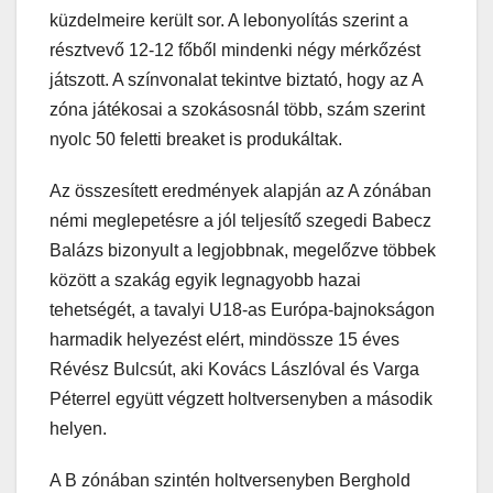
küzdelmeire került sor. A lebonyolítás szerint a
résztvevő 12-12 főből mindenki négy mérkőzést
játszott. A színvonalat tekintve biztató, hogy az A
zóna játékosai a szokásosnál több, szám szerint
nyolc 50 feletti breaket is produkáltak.
Az összesített eredmények alapján az A zónában
némi meglepetésre a jól teljesítő szegedi Babecz
Balázs bizonyult a legjobbnak, megelőzve többek
között a szakág egyik legnagyobb hazai
tehetségét, a tavalyi U18-as Európa-bajnokságon
harmadik helyezést elért, mindössze 15 éves
Révész Bulcsút, aki Kovács Lászlóval és Varga
Péterrel együtt végzett holtversenyben a második
helyen.
A B zónában szintén holtversenyben Berghold