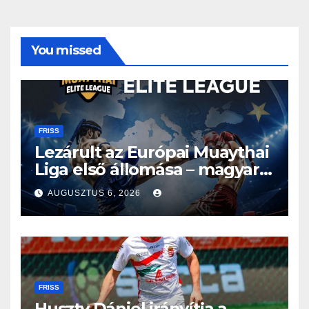
You missed
FRISS
Lezárult az Európai Muaythai
Liga első állomása – magyar
részvétellel debütált az új
AUGUSZTUS 6, 2026
sorozat
FRISS
Huszty Dániel irányítja a