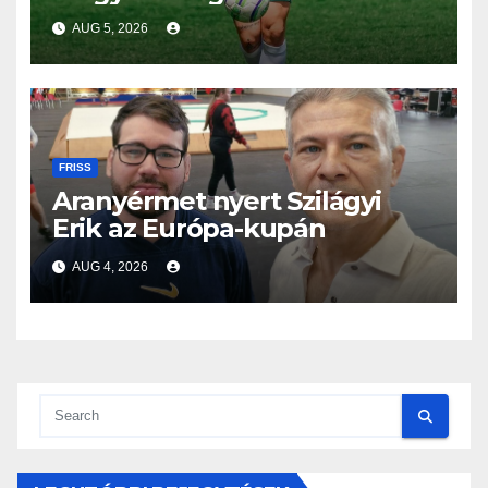
világbajnokságon
AUG 5, 2026
FRISS
Aranyérmet nyert Szilágyi
Erik az Európa-kupán
AUG 4, 2026