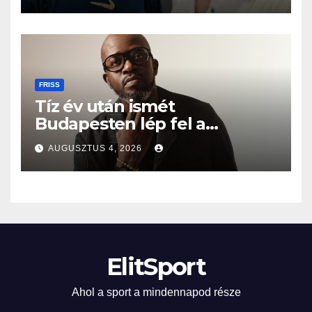
FRISS
Tíz év után ismét
Budapesten lép fel a
Grammy-díjas világsztár
AUGUSZTUS 4, 2026
ElitSport
Ahol a sport a mindennapod része