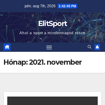
Skip
pén. aug 7th, 2026
1:42:46 PM
to
content
ElitSport
Ahol a sport a mindennapod része
Hónap:
2021. november