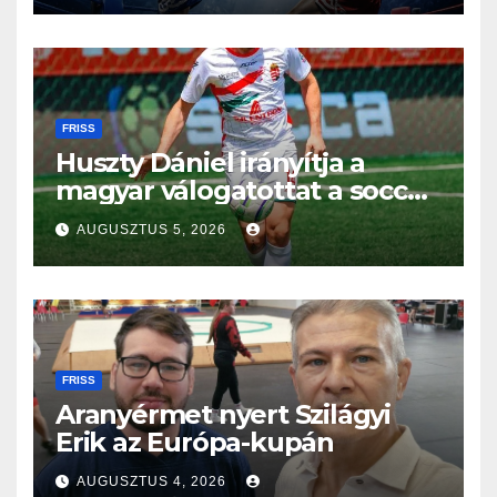
FRISS
Huszty Dániel irányítja a
magyar válogatottat a socca-
világbajnokságon
AUGUSZTUS 5, 2026
FRISS
Aranyérmet nyert Szilágyi
Erik az Európa-kupán
AUGUSZTUS 4, 2026