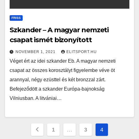
FRISS
Szkander – A magyar nemzeti
csapat ismét bizonyított
NOVEMBER 1, 2021
ELITSPORT.HU
Véget ért az idei szkander Eb. A magyar nemzeti
csapat az összes korosztályt figyelembe véve öt
arannyal, négy ezüsttel és két bronzzal zárt.
Befejeződött a szkander Európa-bajnokság
Vilniusban. A litvániai…
Bejegyzések
1
…
3
4