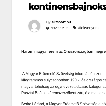
kontinensbajnok
By
elitsport.hu
#fekvenyom
NOV 27, 2021
Három magyar érem az Oroszországban megre
A Magyar Erőemelő Szövetség információi szerint a
kilogrammos súlycsoportban 190 kilós országos csú
magyar tehetség az úgynevezett classic kategóriáb
Pusztai Beáta is éremszerzőként zárt, ő a masters 
Berke Lóránd, a Magyar Erőemelő Szövetség elnök