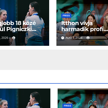
FRISS
gjobb 18 közé
Itthon vívja
ül Pigniczki
harmadik profi
i a frankfurti
ökölvívó meccsé
, 2026
AUG 7, 2026
gbajnokságon
Veres Roland
szeptemberbe
FRISS