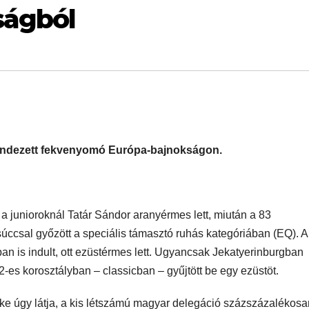
ságból
ndezett fekvenyomó Európa-bajnokságon.
 junioroknál Tatár Sándor aranyérmes lett, miután a 83
ccsal győzött a speciális támasztó ruhás kategóriában (EQ). A 
an is indult, ott ezüstérmes lett. Ugyancsak Jekatyerinburgban
2-es korosztályban – classicban – gyűjtött be egy ezüstöt.
e úgy látja, a kis létszámú magyar delegáció százszázalékosa