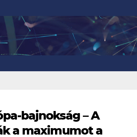
pa-bajnokság – A
ák a maximumot a