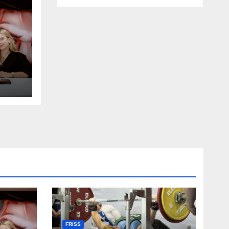
t
n
FRISS