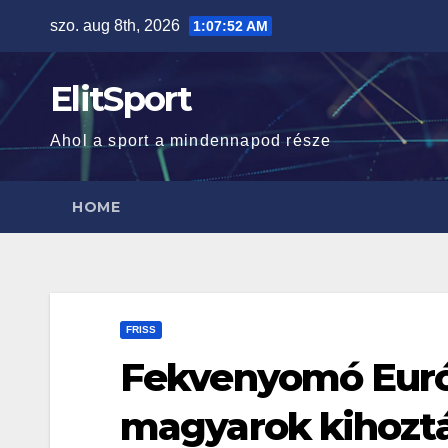
Skip
szo. aug 8th, 2026
1:07:53 AM
to
content
ElitSport
Ahol a sport a mindennapod része
HOME
FRISS
Fekvenyomó Euró
magyarok kihozt