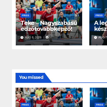
FRISS
FRISS
Teke – Nagyszabású
A le
edzőtovábbképző!
kész
Fann
AUG 7, 2026
AUG 7
vilá
You missed
FRISS
FRISS