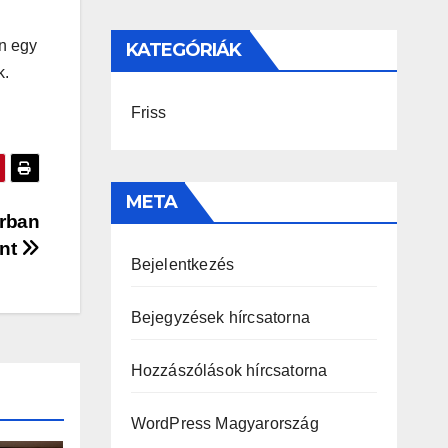
n egy
KATEGÓRIÁK
k.
Friss
META
árban
ont
Bejelentkezés
Bejegyzések hírcsatorna
Hozzászólások hírcsatorna
WordPress Magyarország