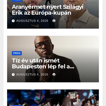
Aranyérmet nyert Szilágyi
Erik az Európa-kupán
AUGUSZTUS 4, 2026
FRISS
Tíz év után ismét
Budapesten lép fel a
Grammy-díjas világsztár
AUGUSZTUS 4, 2026