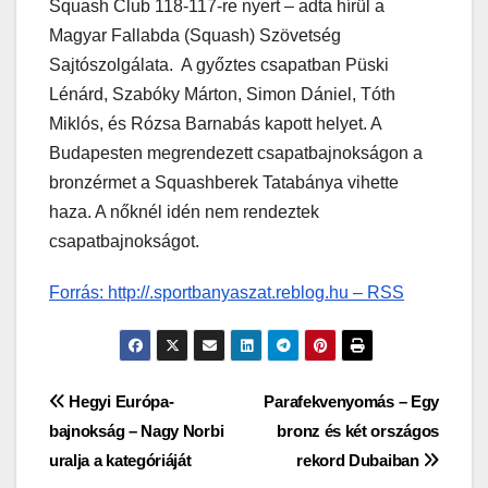
Squash Club 118-117-re nyert – adta hírül a
Magyar Fallabda (Squash) Szövetség
Sajtószolgálata. A győztes csapatban Püski
Lénárd, Szabóky Márton, Simon Dániel, Tóth
Miklós, és Rózsa Barnabás kapott helyet. A
Budapesten megrendezett csapatbajnokságon a
bronzérmet a Squashberek Tatabánya vihette
haza. A nőknél idén nem rendeztek
csapatbajnokságot.
Forrás: http://.sportbanyaszat.reblog.hu – RSS
Bejegyzés
Hegyi Európa-
Parafekvenyomás – Egy
bajnokság – Nagy Norbi
bronz és két országos
navigáció
uralja a kategóriáját
rekord Dubaiban