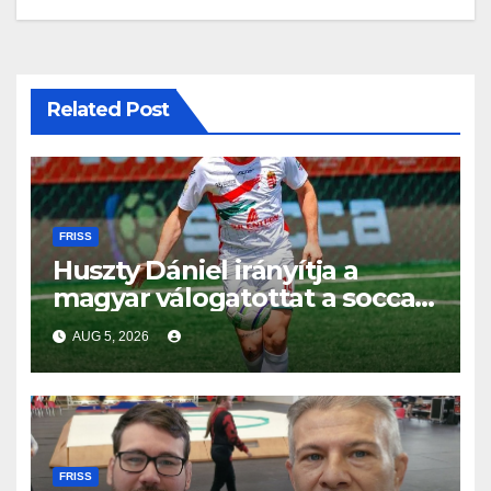
Related Post
FRISS
Huszty Dániel irányítja a
magyar válogatottat a socca-
világbajnokságon
AUG 5, 2026
FRISS