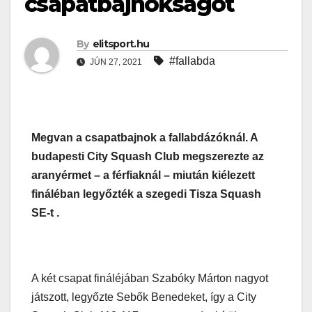
csapatbajnokságot
By
elitsport.hu
#fallabda
JÚN 27, 2021
Megvan a csapatbajnok a fallabdázóknál. A
budapesti City Squash Club megszerezte az
aranyérmet – a férfiaknál – miután kiélezett
fináléban legyőzték a szegedi Tisza Squash
SE-t .
A két csapat fináléjában Szabóky Márton nagyot
játszott, legyőzte Sebők Benedeket, így a City