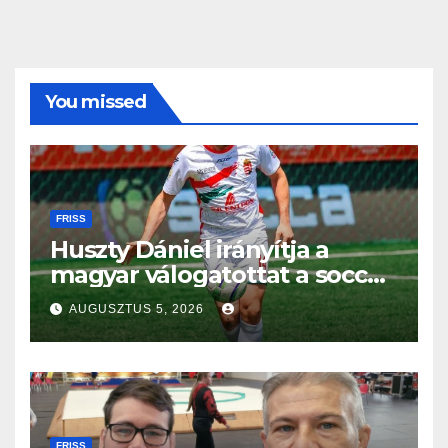
You missed
FRISS
Huszty Dániel irányítja a
magyar válogatottat a socca-
világbajnokságon
AUGUSZTUS 5, 2026
FRISS