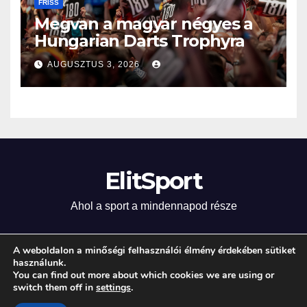
FRISS
Megvan a magyar négyes a
Hungarian Darts Trophyra
AUGUSZTUS 3, 2026
ElitSport
Ahol a sport a mindennapod része
A weboldalon a minőségi felhasználói élmény érdekében sütiket
használunk.
Proudly powered by WordPress
|
Theme: Newsup by
Themeansar
.
You can find out more about which cookies we are using or
switch them off in
settings
.
Home