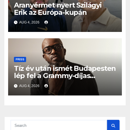
Aranyérmet nyert Szilágyi
Erik az Európa-kupán
AUG 4, 2026
FRISS
Tíz év után ismét Budapesten
lép fel a Grammy-díjas
világsztár
AUG 4, 2026