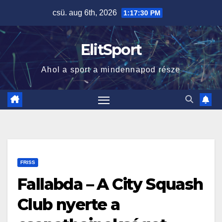
Skip
csü. aug 6th, 2026
1:17:31 PM
to
content
ElitSport
Ahol a sport a mindennapod része
FRISS
Fallabda – A City Squash
Club nyerte a