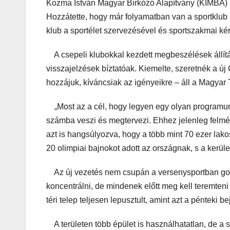
Kozma István Magyar Birkózó Alapítvány (KIMBA) ku
Hozzátette, hogy már folyamatban van a sportklub l
klub a sportélet szervezésével és sportszakmai ké
A csepeli klubokkal kezdett megbeszélések állítás
visszajelzések bíztatóak. Kiemelte, szeretnék a új
hozzájuk, kíváncsiak az igényeikre – áll a Magyar 
„Most az a cél, hogy legyen egy olyan programun
számba veszi és megtervezi. Ehhez jelenleg felmérj
azt is hangsúlyozva, hogy a több mint 70 ezer la
20 olimpiai bajnokot adott az országnak, s a kerüle
Az új vezetés nem csupán a versenysportban gond
koncentrálni, de mindenek előtt meg kell teremteni
téri telep teljesen lepusztult, amint azt a pénteki 
A területen több épület is használhatatlan, de a s