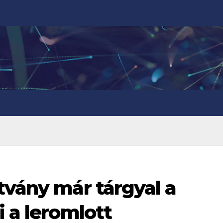
tvány már tárgyal a
i a leromlott