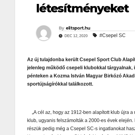
létesítményeket
By
elitsport.hu
#Csepel SC
DEC 12, 2020
Az új tulajdonba került Csepel Sport Club Alapí
jelenleg működő csepeli klubokkal tárgyalnak, ill
pénteken a Kozma István Magyar Birkózó Akadé
sportújságírókkal találkozott.
„A cél az, hogy az 1912-ben alapított klub újra a 
klub, ugyanis felszámolták a 2000-es évek elején
részük pedig még a Csepel SC-s ingatlanokat has