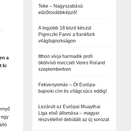
Teke – Nagyszabású
edzőtovábbképző!
A legjobb 18 közé készül
Pigniczki Fanni a frankfurti
világbajnokságon
Itthon vívja harmadik profi
en a
ökölvívó meccsét Veres Roland
t ki
szeptemberben
Fekvenyomás – Öt Európa-
bajnoki cím és világcsúcs eddig!
Lezárult az Európai Muaythai
ernyő
Liga első állomása – magyar
 egy
részvétellel debütált az új sorozat
árló