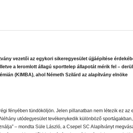
tvány vezetői az egykori sikeregyesület újjáépítése érdekéb
etve a leromlott állagú sporttelep állapotát mérik fel – derül
mián (KIMBA), ahol Németh Szilárd az alapítvány elnöke
régi fényében tündököljön. Jelen pillanatban nem létezik ez az 
. Néhány utódegyesület tevékenykedik különböző sportágakban,
ználja” – mondta Süle László, a Csepel SC Alapítványt megvás