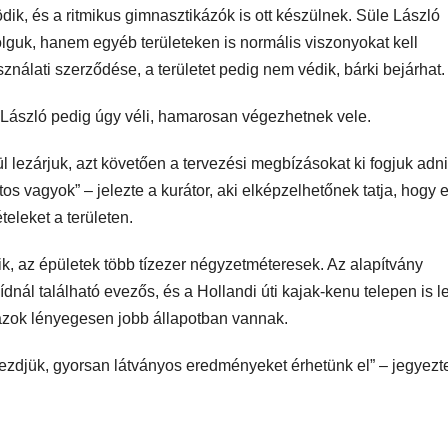
dik, és a ritmikus gimnasztikázók is ott készülnek. Süle László
lguk, hanem egyéb területeken is normális viszonyokat kell
ználati szerződése, a területet pedig nem védik, bárki bejárhat.
 László pedig úgy véli, hamarosan végezhetnek vele.
lezárjuk, azt követően a tervezési megbízásokat ki fogjuk adni
os vagyok” – jelezte a kurátor, aki elképzelhetőnek tatja, hogy 
teleket a területen.
, az épületek több tízezer négyzetméteresek. Az alapítvány
dnál található evezős, és a Hollandi úti kajak-kenu telepen is l
azok lényegesen jobb állapotban vannak.
 elkezdjük, gyorsan látványos eredményeket érhetünk el” – jegyez