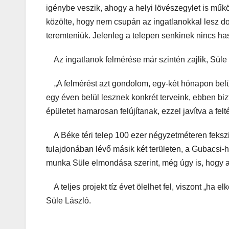
igénybe veszik, ahogy a helyi lövészegylet is műkö
közölte, hogy nem csupán az ingatlanokkal lesz do
teremteniük. Jelenleg a telepen senkinek nincs has
Az ingatlanok felmérése már szintén zajlik, Süle
„A felmérést azt gondolom, egy-két hónapon belül 
egy éven belül lesznek konkrét terveink, ebben bizt
épületet hamarosan felújítanak, ezzel javítva a felté
A Béke téri telep 100 ezer négyzetméteren fekszik
tulajdonában lévő másik két területen, a Gubacsi-hí
munka Süle elmondása szerint, még úgy is, hogy 
A teljes projekt tíz évet ölelhet fel, viszont „ha
Süle László.