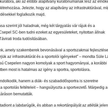
rátora, aki az előbbi alapítvány kuratóriumának lesz az elnök
étrehozása. Jelezte, hogy az alapítvány az infrastruktúrával, mí
rdésekkel foglalkozik majd.
a szerint jól haladnak, még két tárgyalás vár rájuk és a
 Csepel SC-ben tudni ezeket az egyesületeket, nyitottan állnak
Távirati Iroda tudósításában.
k, amely szakemberek bevonásával a sportszakmai fejlesztése
ük az infrastruktúrát és a sportolói igényeket” – mondta Süle L
kosú Csepelen nagyon komolyak a sport hagyományai, a korábbi 
tben most is hatalmas az igény a sportra, sportolásra.
olkodik, hanem a diák- és szabadidősportra is szeretne
 a sportolás feltételeit – hangsúlyozta a sportvezető. Márpedig 
bejáráson bemutatták.
tadiont a labdarúgók, és abban a rekortánpályát az atléták jelen