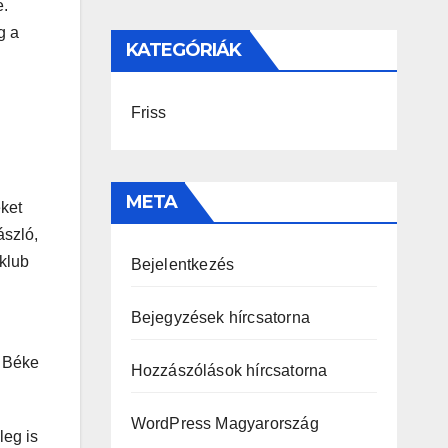
e.
g a
KATEGÓRIÁK
Friss
META
ket
ászló,
klub
Bejelentkezés
Bejegyzések hírcsatorna
a Béke
Hozzászólások hírcsatorna
WordPress Magyarország
leg is