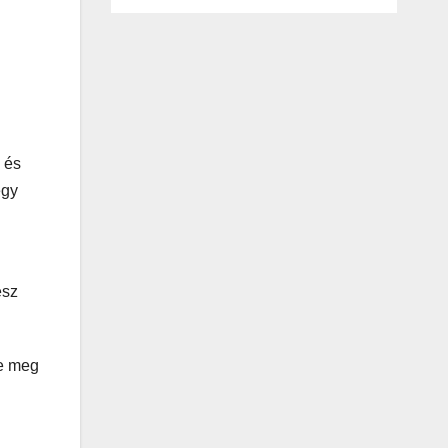
 és
egy
esz
te meg