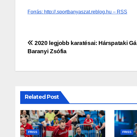
Forrás: http://.sportbanyaszat.reblog.hu – RSS
Bejegyzés
2020 legjobb karatésai: Hárspataki Gá
Baranyi Zsófia
navigáció
Related Post
FRISS
FRISS