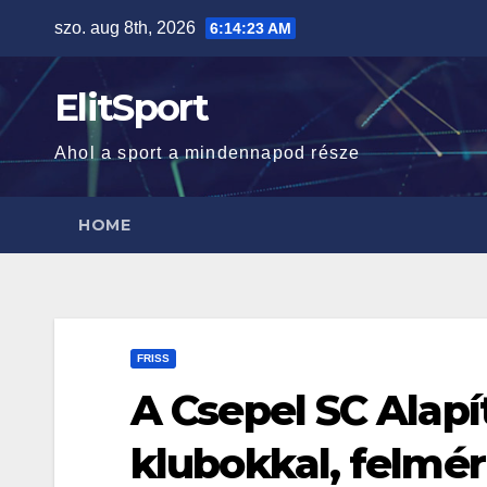
Skip
szo. aug 8th, 2026
6:14:24 AM
to
content
ElitSport
Ahol a sport a mindennapod része
HOME
FRISS
A Csepel SC Alapí
klubokkal, felmér