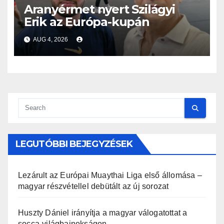
Aranyérmet nyert Szilágyi
Erik az Európa-kupán
AUG 4, 2026
LEGUTÓBBI BEJEGYZÉSEK
Lezárult az Európai Muaythai Liga első állomása –
magyar részvétellel debütált az új sorozat
Huszty Dániel irányítja a magyar válogatottat a
socca-világbajnokságon