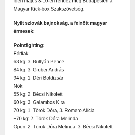
idén május 8-10-én rendez meg Budapesten a
Magyar Kick-box Szakszövetség.
Nyílt szlovák bajnokság, a felnőtt magyar
érmesek:
Pointfighting:
Férfiak:
63 kg: 3. Buttyán Bence
84 kg: 3. Gruber András
94 kg: 1. Déri Boldizsár
Nők:
55 kg: 2. Bécsi Nikolett
60 kg: 3. Galambos Kira
70 kg: 1. Török Dóra, 3. Romero Alícia
+70 kg: 2. Török Dóra Melinda
Open: 2. Török Dóra Melinda, 3. Bécsi Nikolett