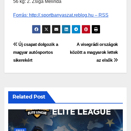
56 kg: 2. Zsiga Melinda
Forrás: http://.sportbanyaszat.reblog.hu – RSS
Bejegyzés
Új csapat dolgozik a
A visegrádi országok
magyar autósportos
között a magyarok lettek
navigáció
sikerekért
az elsők
Related Post
FRISS