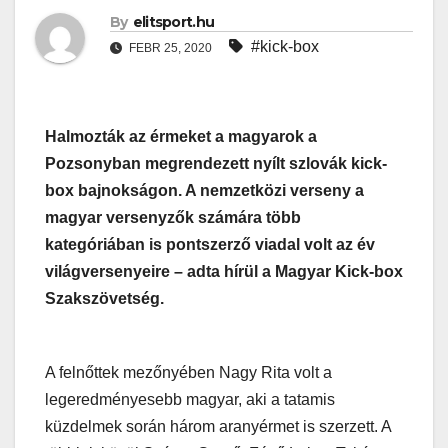
By
elitsport.hu
#kick-box
FEBR 25, 2020
Halmozták az érmeket a magyarok a
Pozsonyban megrendezett nyílt szlovák kick-
box bajnokságon. A nemzetközi verseny a
magyar versenyzők számára több
kategóriában is pontszerző viadal volt az év
világversenyeire – adta hírül a Magyar Kick-box
Szakszövetség.
A felnőttek mezőnyében Nagy Rita volt a
legeredményesebb magyar, aki a tatamis
küzdelmek során három aranyérmet is szerzett. A