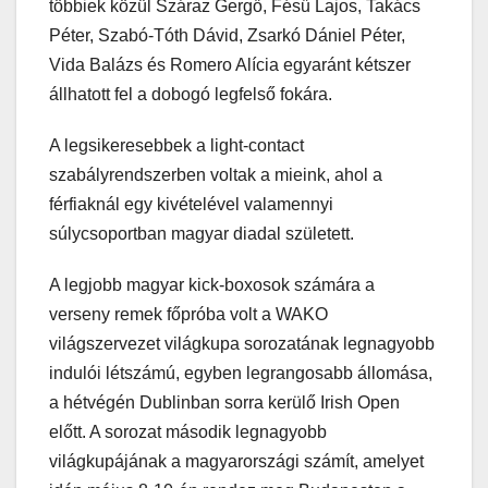
többiek közül Száraz Gergő, Fésű Lajos, Takács
Péter, Szabó-Tóth Dávid, Zsarkó Dániel Péter,
Vida Balázs és Romero Alícia egyaránt kétszer
állhatott fel a dobogó legfelső fokára.
A legsikeresebbek a light-contact
szabályrendszerben voltak a mieink, ahol a
férfiaknál egy kivételével valamennyi
súlycsoportban magyar diadal született.
A legjobb magyar kick-boxosok számára a
verseny remek főpróba volt a WAKO
világszervezet világkupa sorozatának legnagyobb
indulói létszámú, egyben legrangosabb állomása,
a hétvégén Dublinban sorra kerülő Irish Open
előtt. A sorozat második legnagyobb
világkupájának a magyarországi számít, amelyet