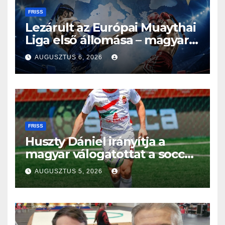
FRISS
Lezárult az Európai Muaythai
Liga első állomása – magyar
részvétellel debütált az új
AUGUSZTUS 6, 2026
sorozat
FRISS
Huszty Dániel irányítja a
magyar válogatottat a socca-
világbajnokságon
AUGUSZTUS 5, 2026