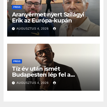
FRISS
Aranyérmet nyert Szilágyi
Erik az Európa-kupán
AUGUSZTUS 4, 2026
FRISS
Tíz év után ismét
Budapesten lép fel a
Grammy-díjas világsztár
AUGUSZTUS 4, 2026