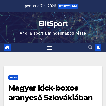
Skip
pén. aug 7th, 2026
6:10:22 AM
to
content
ElitSport
Ahol a sport a mindennapod része
FRISS
Magyar kick-boxos
aranyeső Szlovákiában