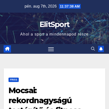
Skip
pén. aug 7th, 2026
11:37:39 AM
to
content
ElitSport
Ahol a sport a mindennapod része
FRISS
Mocsai:
rekordnagyságú