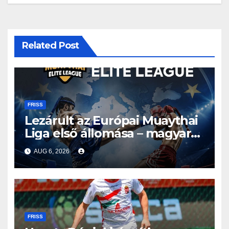
Related Post
FRISS
Lezárult az Európai Muaythai
Liga első állomása – magyar
részvétellel debütált az új
AUG 6, 2026
sorozat
FRISS