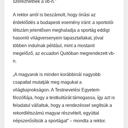
szerezhetnek a vb-n.”
A rektor arról is beszámolt, hogy óriási az
érdeklődés a budapesti esemény iránt: a sportolói
létszám jelentősen meghaladja a sportág eddigi
hasonló világversenyein tapasztaltakat, jóval
többen indulnak például, mint a mostanit
megelőző, az ecuadori Quitóban megrendezett vb-
n.
„A magyarok is minden korábbinál nagyobb
csapattal mutatják meg magukat a
világbajnokságon. A Testnevelési Egyetem
filozófiája, hogy a testkultúrát támogassa, így azt is
feladatul vállaltuk, hogy a rendezéssel segítsük a
rekordlétszámú magyar részvételt, egyúttal
népszerűsítsük a sportágat” – mondta a rektor.