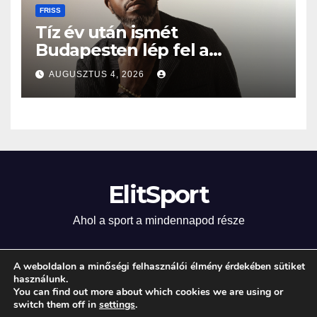
FRISS
Tíz év után ismét
Budapesten lép fel a
Grammy-díjas világsztár
AUGUSZTUS 4, 2026
ElitSport
Ahol a sport a mindennapod része
A weboldalon a minőségi felhasználói élmény érdekében sütiket
használunk.
Proudly powered by WordPress
|
Theme: Newsup by
Themeansar
.
You can find out more about which cookies we are using or
switch them off in
settings
.