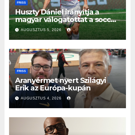
FRISS
Huszty Dániel irányítja a
magyar válogatottat a socca-
világbajnokságon
AUGUSZTUS 5, 2026
FRISS
Aranyérmet nyert Szilágyi
Erik az Európa-kupán
AUGUSZTUS 4, 2026