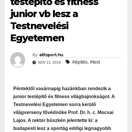
testépítő és fitness
junior vb lesz a
Testnevelési
Egyetemen
By
elitsport.hu
#építés
,
#test
NOV 21, 2019
Péntektől vasárnapig hazánkban rendezik a
junior testépítő és fitness világbajnokságot. A
Testnevelési Egyetemen sorra kerülő
világverseny fővédnöke Prof. Dr. h. c. Mocsai
Lajos. A rektor büszkén jelentette ki: a
budapesti lesz a sportág eddigi legnagyobb