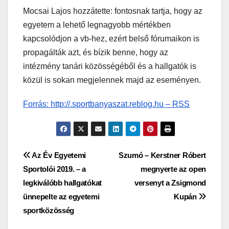
Mocsai Lajos hozzátette: fontosnak tartja, hogy az
egyetem a lehető legnagyobb mértékben
kapcsolódjon a vb-hez, ezért belső fórumaikon is
propagálták azt, és bízik benne, hogy az
intézmény tanári közösségéből és a hallgatók is
közül is sokan megjelennek majd az eseményen.
Forrás: http://.sportbanyaszat.reblog.hu – RSS
Bejegyzés
Az Év Egyetemi
Szumó – Kerstner Róbert
Sportolói 2019. – a
megnyerte az open
navigáció
legkiválóbb hallgatókat
versenyt a Zsigmond
ünnepelte az egyetemi
Kupán
sportközösség