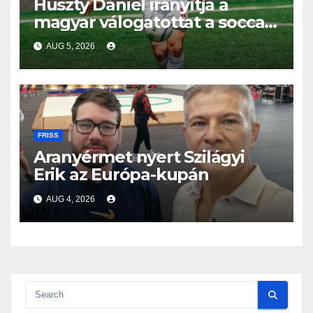
Huszty Dániel irányítja a
magyar válogatottat a socca-
világbajnokságon
AUG 5, 2026
FRISS
Aranyérmet nyert Szilágyi
Erik az Európa-kupán
AUG 4, 2026