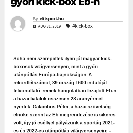
győri kick-box Eb-n
By
elitsport.hu
#kick-box
AUG 31, 2019
Soha nem szerepeltek ilyen jól magyar kick-
boxosok világversenyen, mint a győri
utánpótlás Európa-bajnokságon. A
rekordlétszámot, 39 ország 1600 indulóját
felvonultató, remek hangulatban lezajlott Eb-n
a hazai fiatalok összesen 28 aranyérmet
nyertek. Galambos Péter, a hazai szövetség
elnöke szerint az Eb megrendezése is sikeres
volt, így jó eséllyel pályázunk a sportág 2021-
es és 2022-es utánpótlás világversenyeire –