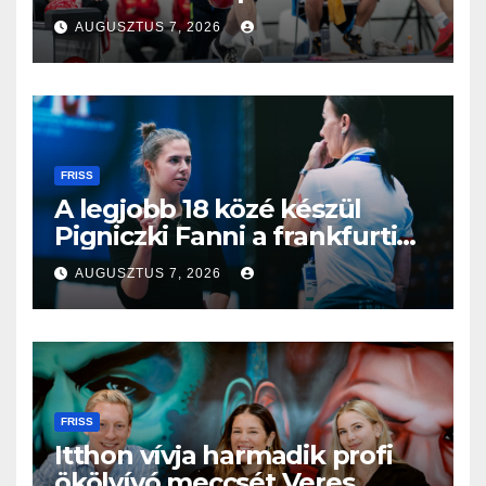
AUGUSZTUS 7, 2026
FRISS
A legjobb 18 közé készül
Pigniczki Fanni a frankfurti
világbajnokságon
AUGUSZTUS 7, 2026
FRISS
Itthon vívja harmadik profi
ökölvívó meccsét Veres