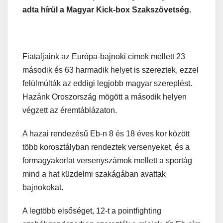
adta hírül a Magyar Kick-box Szakszövetség.
Fiataljaink az Európa-bajnoki címek mellett 23
második és 63 harmadik helyet is szereztek, ezzel
felülmúlták az eddigi legjobb magyar szereplést.
Hazánk Oroszország mögött a második helyen
végzett az éremtáblázaton.
A hazai rendezésű Eb-n 8 és 18 éves kor között
több korosztályban rendeztek versenyeket, és a
formagyakorlat versenyszámok mellett a sportág
mind a hat küzdelmi szakágában avattak
bajnokokat.
A legtöbb elsőséget, 12-t a pointfighting