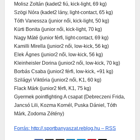
Molisz Zoltán (kadet2 fiú, kick-light, 69 kg)
Szögi Nóra (kadet2 lány, light-contact, 65 kg)
Tóth Vanessza (junior női, kick-light, 50 kg)
Kürti Bonita (junior női, kick-light, 70 kg)
Nagy Máté (junior férfi, light-contact, 69 kg)
Kamilli Mirella (junior2 női, low-kick, 56 kg)
Elek Ágnes (junior2 női, low-kick, 56 kg)
Kleinheisler Dorina (junior2 női, low-kick, 70 kg)
Borbás Csaba (junior2 férfi, low-kick, +91 kg)
Szilágyi Viktória (junior2 női, K1, 60 kg)
Flack Márk (junior2 férfi, K1, 75 kg)
Gyermek pointfighting A csapat (Debreczeni Frida,
Jancsó Lili, Kozma Kornél, Puska Dániel, Tóth
Márk, Zodoma Zétény)
Forrás: http://.sportbanyaszat.reblog.hu – RSS