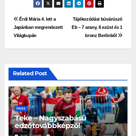
Bejegyzés
Érdi Mária 4. lett a
Tájékozódási búvárúszó
Japánban megrendezett
Eb – 7 arany, 6 ezüst és 1
navigáció
Világkupán
bronz Berlinből
Related Post
FRISS
Teke – Nagyszabású
edzőtovábbképző!