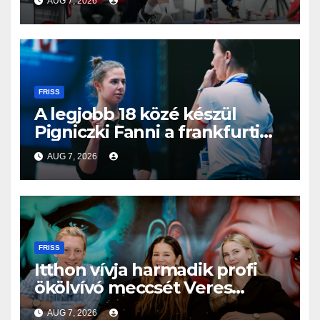
AUG 7, 2026
FRISS
A legjobb 18 közé készül
Pigniczki Fanni a frankfurti
világbajnokságon
AUG 7, 2026
FRISS
Itthon vívja harmadik profi
ökölvívó meccsét Veres
Roland szeptemberben
AUG 7, 2026