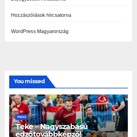
Hozzászólások hírcsatorna
WordPress Magyarország
You missed
FRISS
Teke – Nagyszabású
edzőtovábbképző!