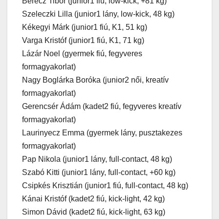
Berecz Tibor (junior1 fiú, low-kick, +81 kg)
Szeleczki Lilla (junior1 lány, low-kick, 48 kg)
Kékegyi Márk (junior1 fiú, K1, 51 kg)
Varga Kristóf (junior1 fiú, K1, 71 kg)
Lázár Noel (gyermek fiú, fegyveres
formagyakorlat)
Nagy Boglárka Boróka (junior2 női, kreatív
formagyakorlat)
Gerencsér Ádám (kadet2 fiú, fegyveres kreatív
formagyakorlat)
Laurinyecz Emma (gyermek lány, pusztakezes
formagyakorlat)
Pap Nikola (junior1 lány, full-contact, 48 kg)
Szabó Kitti (junior1 lány, full-contact, +60 kg)
Csipkés Krisztián (junior1 fiú, full-contact, 48 kg)
Kánai Kristóf (kadet2 fiú, kick-light, 42 kg)
Simon Dávid (kadet2 fiú, kick-light, 63 kg)