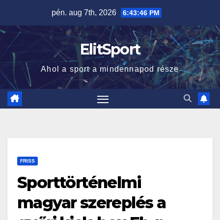
Skip
pén. aug 7th, 2026
6:43:47 PM
to
content
ElitSport
Ahol a sport a mindennapod része
FRISS
Sporttörténelmi
magyar szereplés a