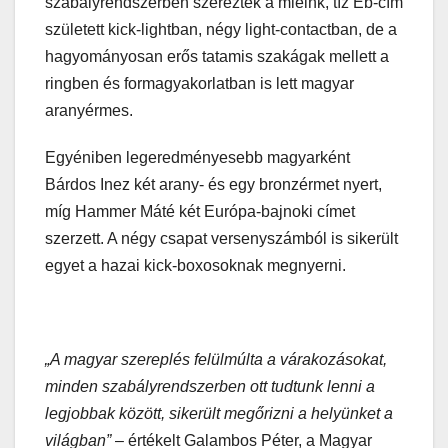
szabályrendszerben szerezték a mieink, tíz Eb-cím
született kick-lightban, négy light-contactban, de a
hagyományosan erős tatamis szakágak mellett a
ringben és formagyakorlatban is lett magyar
aranyérmes.
Egyéniben legeredményesebb magyarként
Bárdos Inez két arany- és egy bronzérmet nyert,
míg Hammer Máté két Európa-bajnoki címet
szerzett. A négy csapat versenyszámból is sikerült
egyet a hazai kick-boxosoknak megnyerni.
„A magyar szereplés felülmúlta a várakozásokat,
minden szabályrendszerben ott tudtunk lenni a
legjobbak között, sikerült megőrizni a helyünket a
világban”
– értékelt Galambos Péter, a Magyar