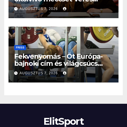
Roland szeptemberben
AUGUSZTUS 7, 2026
FRISS
Fekvenyomás – Öt Európa-
bajnoki cím és világcsúcs
eddig!
AUGUSZTUS 7, 2026
ElitSport