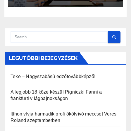
LEGUTÓBBI BEJEGYZÉSEK
Teke – Nagyszabású edzőtovábbképző!
A legjobb 18 közé készül Pigniczki Fanni a
frankfurti világbajnokságon
Itthon vívja harmadik profi ökölvívó meccsét Veres
Roland szeptemberben