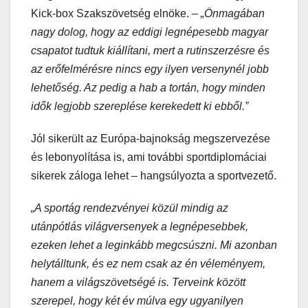
Kick-box Szakszövetség elnöke. –
„Önmagában
nagy dolog, hogy az eddigi legnépesebb magyar
csapatot tudtuk kiállítani, mert a rutinszerzésre és
az erőfelmérésre nincs egy ilyen versenynél jobb
lehetőség. Az pedig a hab a tortán, hogy minden
idők legjobb szereplése kerekedett ki ebből.”
Jól sikerült az Európa-bajnokság megszervezése
és lebonyolítása is, ami további sportdiplomáciai
sikerek záloga lehet – hangsúlyozta a sportvezető.
„A sportág rendezvényei közül mindig az
utánpótlás világversenyek a legnépesebbek,
ezeken lehet a leginkább megcsúszni. Mi azonban
helytálltunk, és ez nem csak az én véleményem,
hanem a világszövetségé is. Terveink között
szerepel, hogy két év múlva egy ugyanilyen