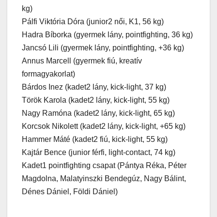
kg)
Pálfi Viktória Dóra (junior2 női, K1, 56 kg)
Hadra Bíborka (gyermek lány, pointfighting, 36 kg)
Jancsó Lili (gyermek lány, pointfighting, +36 kg)
Annus Marcell (gyermek fiú, kreatív
formagyakorlat)
Bárdos Inez (kadet2 lány, kick-light, 37 kg)
Török Karola (kadet2 lány, kick-light, 55 kg)
Nagy Ramóna (kadet2 lány, kick-light, 65 kg)
Korcsok Nikolett (kadet2 lány, kick-light, +65 kg)
Hammer Máté (kadet2 fiú, kick-light, 55 kg)
Kajtár Bence (junior férfi, light-contact, 74 kg)
Kadet1 pointfighting csapat (Pántya Réka, Péter
Magdolna, Malatyinszki Bendegúz, Nagy Bálint,
Dénes Dániel, Földi Dániel)