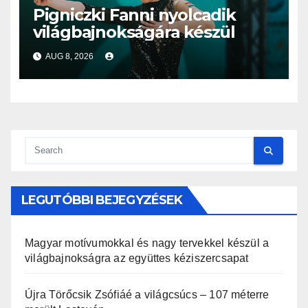
Pigniczki Fanni nyolcadik
világbajnokságára készül
AUG 8, 2026
LEGUTÓBBI BEJEGYZÉSEK
Magyar motívumokkal és nagy tervekkel készül a
világbajnokságra az együttes kéziszercsapat
Újra Törőcsik Zsófiáé a világcsúcs – 107 méterre