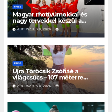
FRISS
Magyar motívumokkal és
nagy tervekkel készül a
világbajnokságra az együttes
AUGUSZTUS 9, 2026
kéziszercsapat
FRISS
Újra Törőcsik Zsófiáé a
világcsúcs – 107 méterre
merült Lastovón
AUGUSZTUS 8, 2026