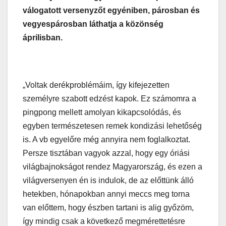
válogatott versenyzőt egyéniben, párosban és
vegyespárosban láthatja a közönség
áprilisban.
„Voltak derékproblémáim, így kifejezetten
személyre szabott edzést kapok. Ez számomra a
pingpong mellett amolyan kikapcsolódás, és
egyben természetesen remek kondizási lehetőség
is. A vb egyelőre még annyira nem foglalkoztat.
Persze tisztában vagyok azzal, hogy egy óriási
világbajnokságot rendez Magyarország, és ezen a
világversenyen én is indulok, de az előttünk álló
hetekben, hónapokban annyi meccs meg torna
van előttem, hogy észben tartani is alig győzöm,
így mindig csak a következő megmérettetésre