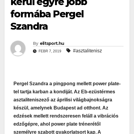
kerül egyre jobb
formába Pergel
Szandra
By
elitsport.hu
#asztalitenisz
FEBR 7, 2019
Pergel Szandra a pingpong mellett power plate-
tel tartja karban a kondiját. Az Eb-ezüstérmes
asztaliteniszező az áprilisi világbajnokságra
készül, amelynek Budapest ad otthont. Az
edzések mellett rendszeresen feláll a vibrációs
edzőgépre, ahol power plate trénerétől
személyre szabott gyakorlatsort kap. A