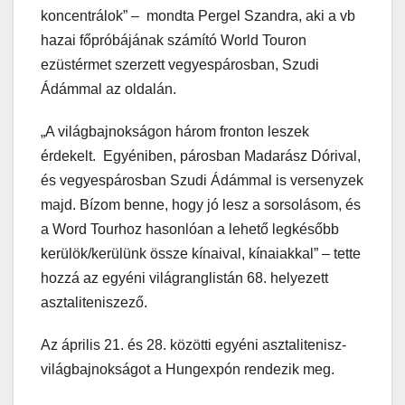
koncentrálok” – mondta Pergel Szandra, aki a vb
hazai főpróbájának számító World Touron
ezüstérmet szerzett vegyespárosban, Szudi
Ádámmal az oldalán.
„A világbajnokságon három fronton leszek
érdekelt. Egyéniben, párosban Madarász Dórival,
és vegyespárosban Szudi Ádámmal is versenyzek
majd. Bízom benne, hogy jó lesz a sorsolásom, és
a Word Tourhoz hasonlóan a lehető legkésőbb
kerülök/kerülünk össze kínaival, kínaiakkal” – tette
hozzá az egyéni világranglistán 68. helyezett
asztaliteniszező.
Az április 21. és 28. közötti egyéni asztalitenisz-
világbajnokságot a Hungexpón rendezik meg.