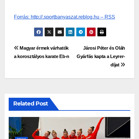
Forrás: http://.sportbanyaszat.reblog.hu – RSS
Bejegyzés
Magyar érmek várhatók
Járosi Péter és Oláh
a korosztályos karate Eb-n
Gyárfás kapta a Leyrer-
navigáció
díjat
Related Post