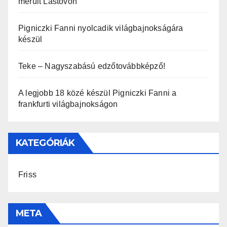
merült Lastovón
Pigniczki Fanni nyolcadik világbajnokságára
készül
Teke – Nagyszabású edzőtovábbképző!
A legjobb 18 közé készül Pigniczki Fanni a
frankfurti világbajnokságon
KATEGÓRIÁK
Friss
META