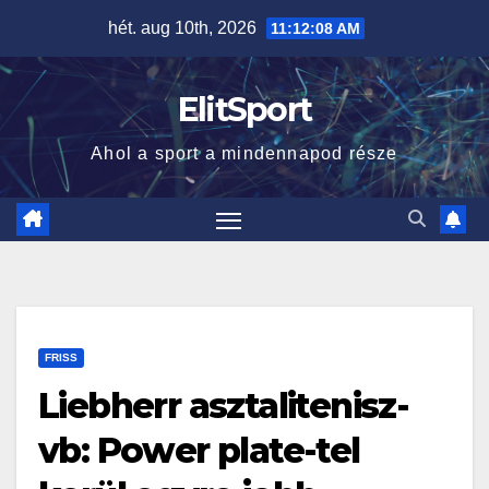
Skip
hét. aug 10th, 2026
11:12:08 AM
to
content
ElitSport
Ahol a sport a mindennapod része
FRISS
Liebherr asztalitenisz-
vb: Power plate-tel