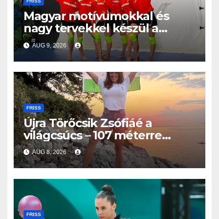
FRISS
Magyar motívumokkal és
nagy tervekkel készül a
világbajnokságra az együttes
AUG 9, 2026
kéziszercsapat
FRISS
Újra Törőcsik Zsófiáé a
világcsúcs – 107 méterre
merült Lastovón
AUG 8, 2026
FRISS